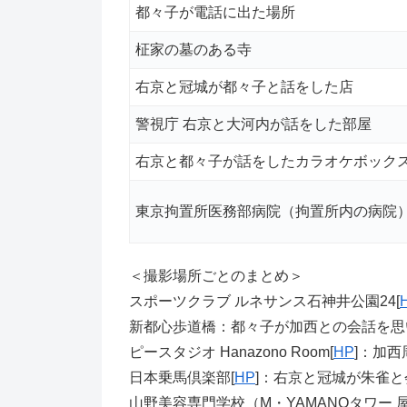
都々子が電話に出た場所
柾家の墓のある寺
右京と冠城が都々子と話をした店
警視庁 右京と大河内が話をした部屋
右京と都々子が話をしたカラオケボック
東京拘置所医務部病院（拘置所内の病院
＜撮影場所ごとのまとめ＞
スポーツクラブ ルネサンス石神井公園24[
新都心歩道橋：都々子が加西との会話を思
ピースタジオ Hanazono Room[
HP
]：加
日本乗馬倶楽部[
HP
]：右京と冠城が朱雀
山野美容専門学校（M・YAMANOタワー 屋