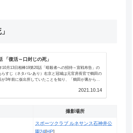
死」
1話 「復活～口封じの死」
1年10月13日相棒19第20話「暗殺者への招待～宣戦布告」の
あらすじ（ネタバレあり）右京と冠城は元官房長官で鶴田の
雀が3年前に仮出所していたことを知り、「鶴田が裏から手
させたのではないか...
2021.10.14
撮影場所
スポーツクラブ ルネサンス石神井公
園24
[
HP
]