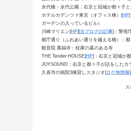
永代橋・永代公園：右京と冠城が都々子と
ホテルカデンツァ東京（オフィス棟）[
HP
ガーデンの入っているビル）
川崎マリエン[
HP
][
当ブログの記事
]：警視
都庁通り（ふれあい通りを越える橋）：都
観音院 萬福寺：柾家の墓のある寺
THE Tender HOUSE[
HP
]：右京と冠城が
JOYSOUND：右京と都々子が話をした
久喜市の病院3棟貸しスタジオ[
ロケ地情報
ス