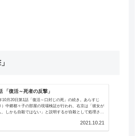
撃」
2話 「復活～死者の反撃」
1年10月20日第1話「復活～口封じの死」の続き。あらすじ
り）中郷都々子の部屋の現場検証が行われ、右京は「彼女が
人、しかも自殺ではない」と説明するが自殺として処理され
リークと思われる「（冠...
2021.10.21