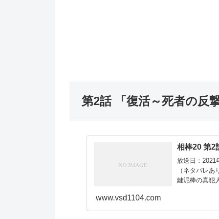
第2話 「復活～死者の反
相棒20 第
放送日：202
（ネタバレあ
鍵泥棒の真犯
る。官邸からの
www.vsd1104.com