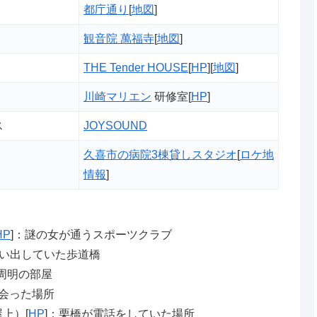
都庁通り
[
地図
]
観音院 萬福寺
[
地図
]
THE Tender HOUSE
[
HP
][
地図
]
川崎マリエン
研修室[
HP
]
ス
JOYSOUND
久喜市の病院3棟貸しスタジオ
[
ロケ地
）
情報
]
HP
]：謎の女が通うスポーツクラブ
い出していた歩道橋
西周明の部屋
と会った場所
上）[
HP
]：栗橋が電話をしていた場所