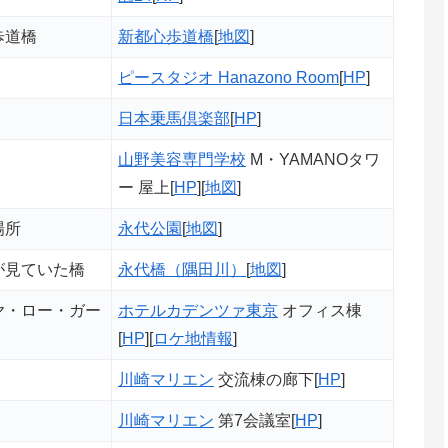
歩道橋
新都心歩道橋
[
地図
]
ピースタジオ Hanazono Room
[
HP
]
日本乗馬倶楽部
[
HP
]
山野美容専門学校
M・YAMANOタワ
ー 屋上[
HP
][
地図
]
場所
永代公園
[
地図
]
が見ていた橋
永代橋（隅田川）
[
地図
]
ヤ・ロー・ガー
ホテルカデンツァ東京
オフィス棟
[
HP
][
ロケ地情報
]
川崎マリエン
交流棟の廊下[
HP
]
川崎マリエン
第7会議室[
HP
]