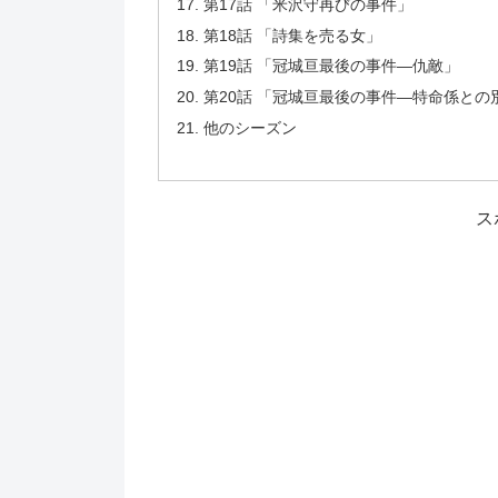
第17話 「米沢守再びの事件」
第18話 「詩集を売る女」
第19話 「冠城亘最後の事件―仇敵」
第20話 「冠城亘最後の事件―特命係との
他のシーズン
ス