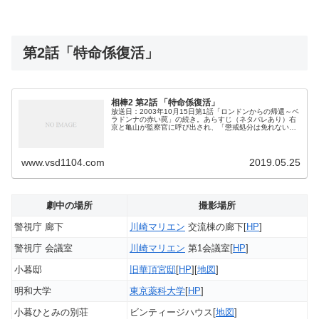
第2話「特命係復活」
相棒2 第2話 「特命係復活」
放送日：2003年10月15日第1話「ロンドンからの帰還～ベ
ラドンナの赤い罠」の続き。あらすじ（ネタバレあり）右
京と亀山が監察官に呼び出され、「懲戒処分は免れない、
処分が決まるまで謹慎」と言い渡される。亀山にどうする
かと聞かれ、右京は「売ら...
www.vsd1104.com
2019.05.25
劇中の場所
撮影場所
警視庁 廊下
川崎マリエン
交流棟の廊下[
HP
]
警視庁 会議室
川崎マリエン
第1会議室[
HP
]
小暮邸
旧華頂宮邸
[
HP
][
地図
]
明和大学
東京薬科大学
[
HP
]
小暮ひとみの別荘
ビンティージハウス[
地図
]