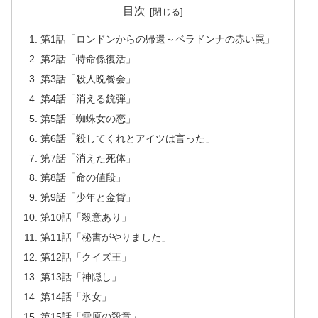
目次
第1話「ロンドンからの帰還～ベラドンナの赤い罠」
第2話「特命係復活」
第3話「殺人晩餐会」
第4話「消える銃弾」
第5話「蜘蛛女の恋」
第6話「殺してくれとアイツは言った」
第7話「消えた死体」
第8話「命の値段」
第9話「少年と金貨」
第10話「殺意あり」
第11話「秘書がやりました」
第12話「クイズ王」
第13話「神隠し」
第14話「氷女」
第15話「雪原の殺意」