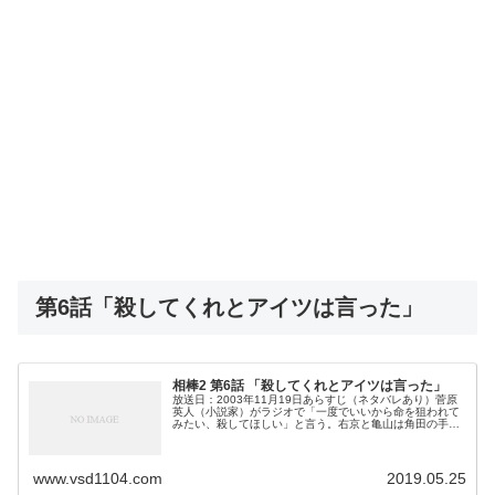
第6話「殺してくれとアイツは言った」
相棒2 第6話 「殺してくれとアイツは言った」
放送日：2003年11月19日あらすじ（ネタバレあり）菅原
英人（小説家）がラジオで「一度でいいから命を狙われて
みたい、殺してほしい」と言う。右京と亀山は角田の手伝
いで麻薬の取引現場に踏み込む。菅原の家に切断された小
指と脅迫状が届く。菅原は小...
www.vsd1104.com
2019.05.25