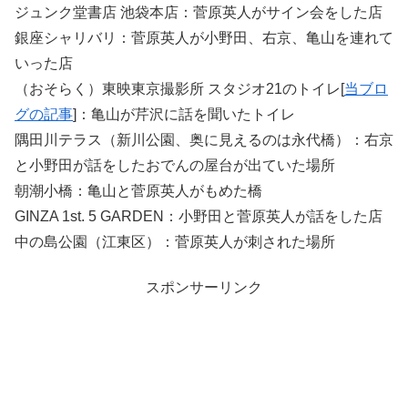
ジュンク堂書店 池袋本店：菅原英人がサイン会をした店
銀座シャリバリ：菅原英人が小野田、右京、亀山を連れて
いった店
（おそらく）東映東京撮影所 スタジオ21のトイレ[
当ブロ
グの記事
]：亀山が芹沢に話を聞いたトイレ
隅田川テラス（新川公園、奥に見えるのは永代橋）：右京
と小野田が話をしたおでんの屋台が出ていた場所
朝潮小橋：亀山と菅原英人がもめた橋
GINZA 1st. 5 GARDEN：小野田と菅原英人が話をした店
中の島公園（江東区）：菅原英人が刺された場所
スポンサーリンク