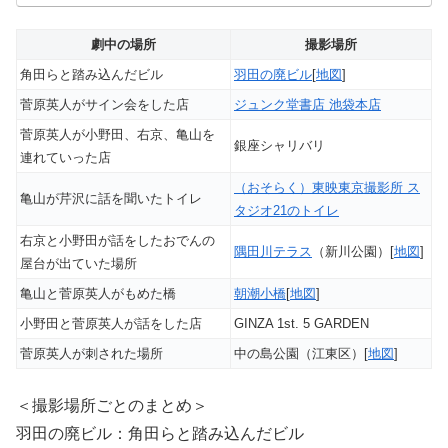
劇中の場所
撮影場所
角田らと踏み込んだビル
羽田の廃ビル
[
地図
]
菅原英人がサイン会をした店
ジュンク堂書店 池袋本店
菅原英人が小野田、右京、亀山を
銀座シャリバリ
連れていった店
（おそらく）東映東京撮影所 ス
亀山が芹沢に話を聞いたトイレ
タジオ21のトイレ
右京と小野田が話をしたおでんの
隅田川テラス
（新川公園）[
地図
]
屋台が出ていた場所
亀山と菅原英人がもめた橋
朝潮小橋
[
地図
]
小野田と菅原英人が話をした店
GINZA 1st. 5 GARDEN
菅原英人が刺された場所
中の島公園（江東区）[
地図
]
＜撮影場所ごとのまとめ＞
羽田の廃ビル：角田らと踏み込んだビル