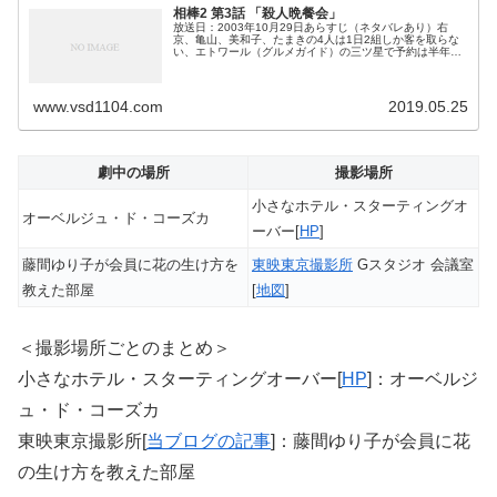
相棒2 第3話 「殺人晩餐会」
放送日：2003年10月29日あらすじ（ネタバレあり）右
京、亀山、美和子、たまきの4人は1日2組しか客を取らな
い、エトワール（グルメガイド）の三ツ星で予約は半年待
ちのオーベルジュ・ド・コーズカ（日本で三ツ星はここの
み）で食事をする。もう1組...
www.vsd1104.com
2019.05.25
劇中の場所
撮影場所
小さなホテル・スターティングオ
オーベルジュ・ド・コーズカ
ーバー[
HP
]
藤間ゆり子が会員に花の生け方を
東映東京撮影所
Gスタジオ 会議室
教えた部屋
[
地図
]
＜撮影場所ごとのまとめ＞
小さなホテル・スターティングオーバー[
HP
]：オーベルジ
ュ・ド・コーズカ
東映東京撮影所[
当ブログの記事
]：藤間ゆり子が会員に花
の生け方を教えた部屋