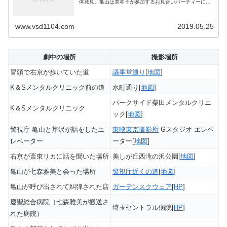
体発見。亀山は美和子が参加するお見合いパーティーに参
加。そこで伊丹と遭遇。また、七森雅美、斎東リカと仲良
くなる。伊丹は呼び出しが...
www.vsd1104.com
2019.05.25
劇中の場所
撮影場所
冒頭で右京が歩いていた道
議事堂通り
[
地図
]
K＆Sメンタルクリニック前の道
水町通り[
地図
]
パークサイド柴田メンタルクリニ
K＆Sメンタルクリニック
ック[
地図
]
警視庁 亀山と芹沢が話をしたエ
東映東京撮影所
Gスタジオ エレベ
レベーター
ーター[
地図
]
右京が斎東リカに話を聞いた場所
美しが丘西滝の沢公園[
地図
]
亀山が七森雅美と会った場所
警視庁近くの道
[
地図
]
亀山が呼び出されて糾弾された店
ガーデンスクウェア
[
HP
]
慶聖総合病院（七森雅美が搬送さ
埼玉セントラル病院[
HP
]
れた病院）