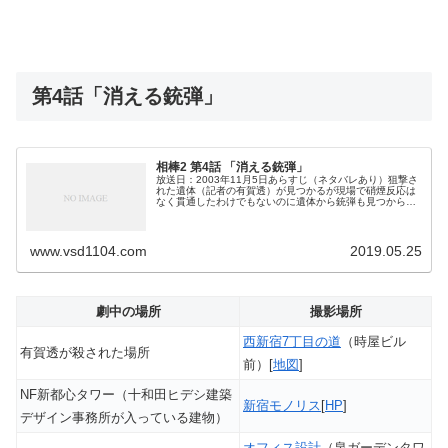
第4話「消える銃弾」
相棒2 第4話 「消える銃弾」
放送日：2003年11月5日あらすじ（ネタバレあり）狙撃さ
れた遺体（記者の有賀透）が見つかるが現場で硝煙反応は
なく貫通したわけでもないのに遺体から銃弾も見つから
ず。右京はその話を聞き苫篠武（かつて改造銃を作ってい
た男）にアドバイスを求めるが...
www.vsd1104.com
2019.05.25
劇中の場所
撮影場所
西新宿7丁目の道
（時屋ビル
有賀透が殺された場所
前）[
地図
]
NF新都心タワー（十和田ヒデシ建築
新宿モノリス
[
HP
]
デザイン事務所が入っている建物）
オフィス設計
（泉ガーデンタワ