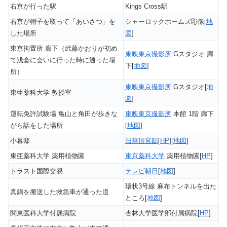
右京が行った駅
Kings Cross駅
右京が帽子を取って「あいさつ」を
シャーロックホームズ彫像[
地
した場所
図
]
東京拘置所 廊下（武藤かおりが初め
東映東京撮影所
Gスタジオ 廊
て浅倉に会いに行った時に通った場
下[
地図
]
所）
東映東京撮影所
Gスタジオ[
地
東亜薬科大学 教授室
図
]
運転免許試験場 亀山と角田が歩きな
東映東京撮影所
本館 1階 廊下
がら話をした場所
[
地図
]
小暮邸
旧華頂宮邸
[
HP
][
地図
]
東亜薬科大学 薬用植物園
東京薬科大学
薬用植物園[
HP
]
トラスト国際交易
テレビ朝日
[
地図
]
環状3号線 麻布トンネルを出た
真鍋を搬送した救急車が通った道
ところ[
地図
]
関東医科大学付属病院
杏林大学医学部付属病院[
HP
]