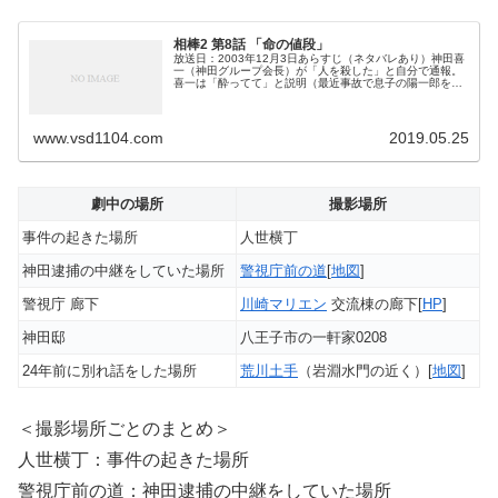
相棒2 第8話 「命の値段」
放送日：2003年12月3日あらすじ（ネタバレあり）神田喜
一（神田グループ会長）が「人を殺した」と自分で通報。
喜一は「酔ってて」と説明（最近事故で息子の陽一郎を亡
くしたこともあり酒の量が増えている）。「被害者（久保
田）と面識はない、場所は人...
www.vsd1104.com
2019.05.25
劇中の場所
撮影場所
事件の起きた場所
人世横丁
神田逮捕の中継をしていた場所
警視庁前の道
[
地図
]
警視庁 廊下
川崎マリエン
交流棟の廊下[
HP
]
神田邸
八王子市の一軒家0208
24年前に別れ話をした場所
荒川土手
（岩淵水門の近く）[
地図
]
＜撮影場所ごとのまとめ＞
人世横丁：事件の起きた場所
警視庁前の道：神田逮捕の中継をしていた場所