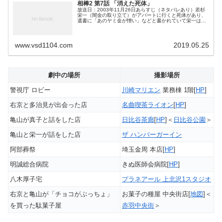
相棒2 第7話 「消えた死体」
放送日：2003年11月26日あらすじ（ネタバレあり）若杉
栄一（闇金の取り立て）がアパートに行くと死体があり、
遺書に「あのヤミ金が憎い」などと書かれていて栄一は逃
げ出し、手紙を捨てる。栄一は社長に報告するが「証拠を
見せろ」と言われ、アパート...
www.vsd1104.com
2019.05.25
劇中の場所
撮影場所
警視庁 ロビー
川崎マリエン
業務棟 1階[
HP
]
右京と多治見が出会った店
名曲喫茶ライオン
[
HP
]
亀山が真子と話をした店
日比谷茶廊
[
HP
]＜
日比谷公園
＞
亀山と栄一が話をした店
ザ ハンバーガーイン
阿部葬祭
埼玉金周 本店[
HP
]
明誠総合病院
きぬ医師会病院[
HP
]
八木厚子宅
プラネアール 上北沢1スタジオ
右京と亀山が「チョコがぶっちょ」
お菓子の種屋 中央街店[
地図
]＜
を買った駄菓子屋
赤羽中央街
＞