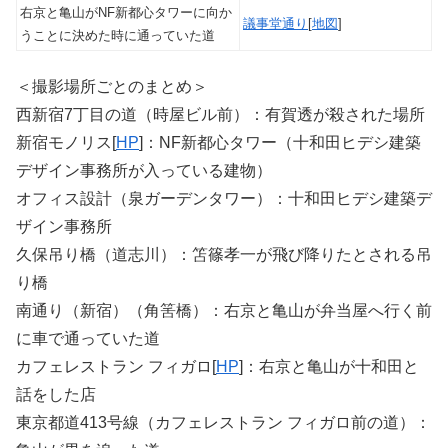
右京と亀山がNF新都心タワーに向か
議事堂通り
[
地図
]
うことに決めた時に通っていた道
＜撮影場所ごとのまとめ＞
西新宿7丁目の道（時屋ビル前）：有賀透が殺された場所
新宿モノリス[
HP
]：NF新都心タワー（十和田ヒデシ建築
デザイン事務所が入っている建物）
オフィス設計（泉ガーデンタワー）：十和田ヒデシ建築デ
ザイン事務所
久保吊り橋（道志川）：笘篠孝一が飛び降りたとされる吊
り橋
南通り（新宿）（角筈橋）：右京と亀山が弁当屋へ行く前
に車で通っていた道
カフェレストラン フィガロ[
HP
]：右京と亀山が十和田と
話をした店
東京都道413号線（カフェレストラン フィガロ前の道）：