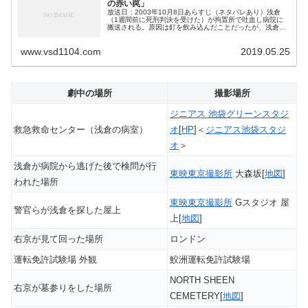
の赤い罠」
放送日：2003年10月8日あらすじ（ネタバレあり）浅倉
（1週間前に死刑判決を受けた）が拘置所で吐血し病院に
搬送される。原因は釘を飲み込んだことだったが、浅倉は
手術後に見張りの刑務官を襲って携帯電話を奪って逃走、
亀山に「杉下右京に会いたい」...
www.vsd1104.com
2019.05.25
劇中の場所
撮影場所
ジニアス 池袋グリーンスタジ
救急救命センター（浅倉の病室）
オ
[
HP
]＜
ジニアス池袋スタジ
オ
＞
浅倉が病院から逃げた後で検問が行
東映東京撮影所
大森坂[
地図
]
われた場所
東映東京撮影所
Gスタジオ 屋
警官らが浅倉を探した屋上
上[
地図
]
右京が見て回った場所
ロンドン
運転免許試験場 外観
鮫洲運転免許試験場
NORTH SHEEN
右京が墓参りをした場所
CEMETERY[
地図
]