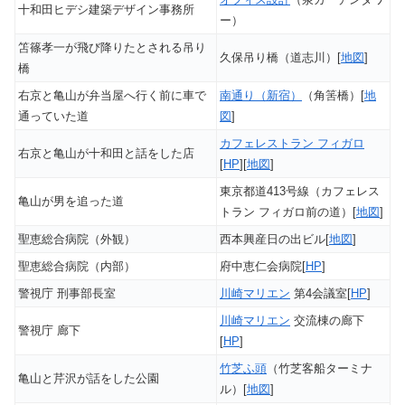
十和田ヒデシ建築デザイン事務所
ー）
笘篠孝一が飛び降りたとされる吊り
久保吊り橋（道志川）[
地図
]
橋
右京と亀山が弁当屋へ行く前に車で
南通り（新宿）
（角筈橋）[
地
通っていた道
図
]
カフェレストラン フィガロ
右京と亀山が十和田と話をした店
[
HP
][
地図
]
東京都道413号線（カフェレス
亀山が男を追った道
トラン フィガロ前の道）[
地図
]
聖恵総合病院（外観）
西本興産日の出ビル[
地図
]
聖恵総合病院（内部）
府中恵仁会病院[
HP
]
警視庁 刑事部長室
川崎マリエン
第4会議室[
HP
]
川崎マリエン
交流棟の廊下
警視庁 廊下
[
HP
]
竹芝ふ頭
（竹芝客船ターミナ
亀山と芹沢が話をした公園
ル）[
地図
]