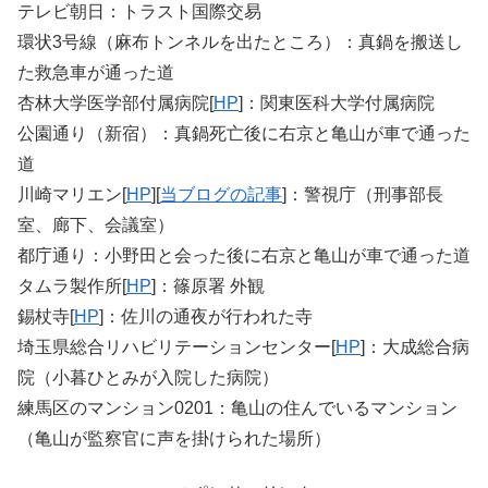
テレビ朝日：トラスト国際交易
環状3号線（麻布トンネルを出たところ）：真鍋を搬送し
た救急車が通った道
杏林大学医学部付属病院[
HP
]：関東医科大学付属病院
公園通り（新宿）：真鍋死亡後に右京と亀山が車で通った
道
川崎マリエン[
HP
][
当ブログの記事
]：警視庁（刑事部長
室、廊下、会議室）
都庁通り：小野田と会った後に右京と亀山が車で通った道
タムラ製作所[
HP
]：篠原署 外観
錫杖寺[
HP
]：佐川の通夜が行われた寺
埼玉県総合リハビリテーションセンター[
HP
]：大成総合病
院（小暮ひとみが入院した病院）
練馬区のマンション0201：亀山の住んでいるマンション
（亀山が監察官に声を掛けられた場所）