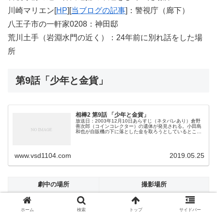
川崎マリエン[
HP
][
当ブログの記事
]：警視庁（廊下）
八王子市の一軒家0208：神田邸
荒川土手（岩淵水門の近く）：24年前に別れ話をした場
所
第9話「少年と金貨」
相棒2 第9話 「少年と金貨」
放送日：2003年12月10日あらすじ（ネタバレあり）倉野
善次郎（コインコレクター）の遺体が発見される。小田島
和也が自販機の下に落とした金を取ろうとしているところ
に亀山遭遇。協力して取れたものの金貨だったため亀山は
和也を交番へ連れていって話...
www.vsd1104.com
2019.05.25
劇中の場所
撮影場所
現場に向かうパトカーが通っ
都庁通り
た道
ホーム
検索
トップ
サイドバー