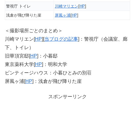
警視庁 トイレ
川崎マリエン
[
HP
]
浅倉が飛び降りた崖
屏風ヶ浦
[
HP
]
＜撮影場所ごとのまとめ＞
川崎マリエン[
HP
][
当ブログの記事
]：警視庁（会議室、廊
下、トイレ）
旧華頂宮邸[
HP
]：小暮邸
東京薬科大学[
HP
]：明和大学
ビンティージハウス：小暮ひとみの別荘
屏風ヶ浦[
HP
]：浅倉が飛び降りた崖
スポンサーリンク