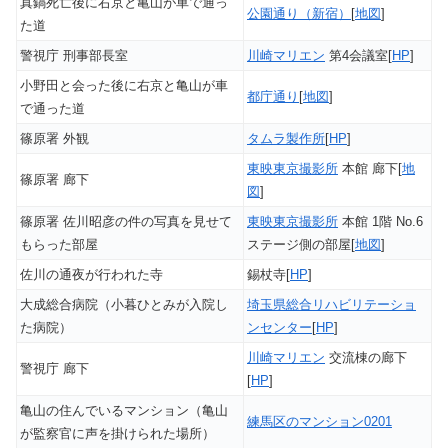
真鍋死亡後に右京と亀山が車で通っ
公園通り（新宿）
[
地図
]
た道
警視庁 刑事部長室
川崎マリエン
第4会議室[
HP
]
小野田と会った後に右京と亀山が車
都庁通り
[
地図
]
で通った道
篠原署 外観
タムラ製作所
[
HP
]
東映東京撮影所
本館 廊下[
地
篠原署 廊下
図
]
篠原署 佐川昭彦の件の写真を見せて
東映東京撮影所
本館 1階 No.6
もらった部屋
ステージ側の部屋[
地図
]
佐川の通夜が行われた寺
錫杖寺[
HP
]
大成総合病院（小暮ひとみが入院し
埼玉県総合リハビリテーショ
た病院）
ンセンター
[
HP
]
川崎マリエン
交流棟の廊下
警視庁 廊下
[
HP
]
亀山の住んでいるマンション（亀山
練馬区のマンション0201
が監察官に声を掛けられた場所）