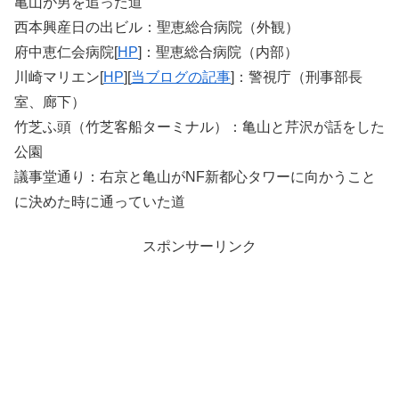
亀山が男を追った道
西本興産日の出ビル：聖恵総合病院（外観）
府中恵仁会病院[
HP
]：聖恵総合病院（内部）
川崎マリエン[
HP
][
当ブログの記事
]：警視庁（刑事部長
室、廊下）
竹芝ふ頭（竹芝客船ターミナル）：亀山と芹沢が話をした
公園
議事堂通り：右京と亀山がNF新都心タワーに向かうこと
に決めた時に通っていた道
スポンサーリンク