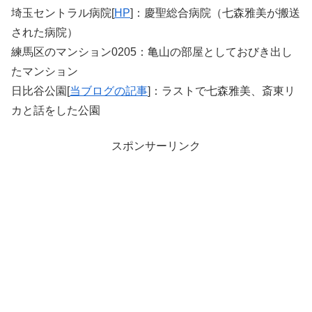
埼玉セントラル病院[
HP
]：慶聖総合病院（七森雅美が搬送
された病院）
練馬区のマンション0205：亀山の部屋としておびき出し
たマンション
日比谷公園[
当ブログの記事
]：ラストで七森雅美、斎東リ
カと話をした公園
スポンサーリンク