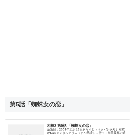
第5話「蜘蛛女の恋」
相棒2 第5話 「蜘蛛女の恋」
放送日：2003年11月12日あらすじ（ネタバレあり）右京
がK&Sメンタルクリニックへ受診しに行って岸田義邦の遺