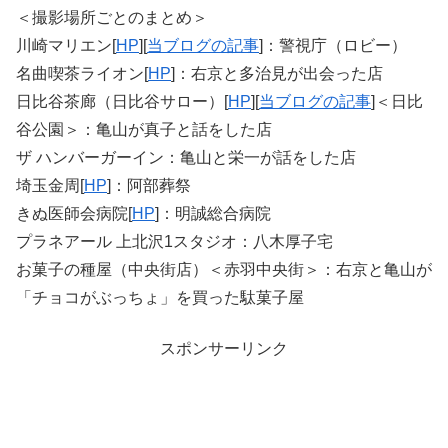
＜撮影場所ごとのまとめ＞
川崎マリエン[
HP
][
当ブログの記事
]：警視庁（ロビー）
名曲喫茶ライオン[
HP
]：右京と多治見が出会った店
日比谷茶廊（日比谷サロー）[
HP
][
当ブログの記事
]＜日比
谷公園＞：亀山が真子と話をした店
ザ ハンバーガーイン：亀山と栄一が話をした店
埼玉金周[
HP
]：阿部葬祭
きぬ医師会病院[
HP
]：明誠総合病院
プラネアール 上北沢1スタジオ：八木厚子宅
お菓子の種屋（中央街店）＜赤羽中央街＞：右京と亀山が
「チョコがぶっちょ」を買った駄菓子屋
スポンサーリンク