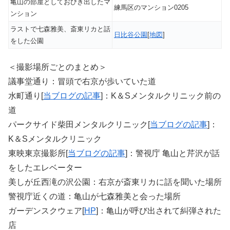
亀山の部屋としておびき出したマ
練馬区のマンション0205
ンション
ラストで七森雅美、斎東リカと話
日比谷公園
[
地図
]
をした公園
＜撮影場所ごとのまとめ＞
議事堂通り：冒頭で右京が歩いていた道
水町通り[
当ブログの記事
]：K＆Sメンタルクリニック前の
道
パークサイド柴田メンタルクリニック[
当ブログの記事
]：
K＆Sメンタルクリニック
東映東京撮影所[
当ブログの記事
]：警視庁 亀山と芹沢が話
をしたエレベーター
美しが丘西滝の沢公園：右京が斎東リカに話を聞いた場所
警視庁近くの道：亀山が七森雅美と会った場所
ガーデンスクウェア[
HP
]：亀山が呼び出されて糾弾された
店