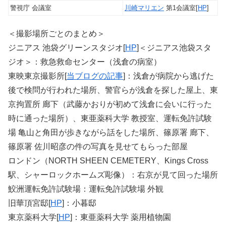
警視庁 会議室
川崎マリエン
第1会議室[
HP
]
＜撮影場所ごとのまとめ＞
ジニアス 池袋グリーンスタジオ[
HP
]＜ジニアス池袋スタ
ジオ＞：救急救命センター（浅倉の病室）
東映東京撮影所[
当ブログの記事
]：浅倉が病院から逃げた
後で検問が行われた場所、警官らが浅倉を探した屋上、東
京拘置所 廊下（武藤かおりが初めて浅倉に会いに行った
時に通った場所）、東亜薬科大学 教授室、運転免許試験
場 亀山と角田が歩きながら話をした場所、篠原署 廊下、
篠原署 佐川昭彦の件の写真を見せてもらった部屋
ロンドン（NORTH SHEEN CEMETERY、Kings Cross
駅、シャーロックホームズ彫像）：右京が見て回った場所
鮫洲運転免許試験場：運転免許試験場 外観
旧華頂宮邸[
HP
]：小暮邸
東京薬科大学[
HP
]：東亜薬科大学 薬用植物園