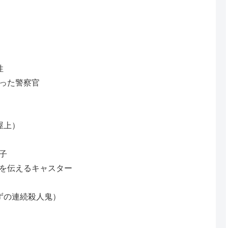
性
った警察官
屋上）
子
を伝えるキャスター
ずの連続殺人鬼）