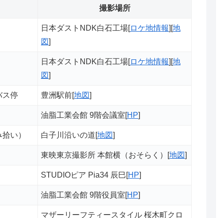
撮影場所
日本ダストNDK白石工場[
ロケ地情報
][
地
図
]
日本ダストNDK白石工場[
ロケ地情報
][
地
図
]
バス停
豊洲駅前[
地図
]
油脂工業会館 9階会議室[
HP
]
み拾い）
白子川沿いの道[
地図
]
）
東映東京撮影所 本館横（おそらく）[
地図
]
STUDIOピア Pia34 辰巳[
HP
]
油脂工業会館 9階役員室[
HP
]
マザーリーフティースタイル 桜木町クロ