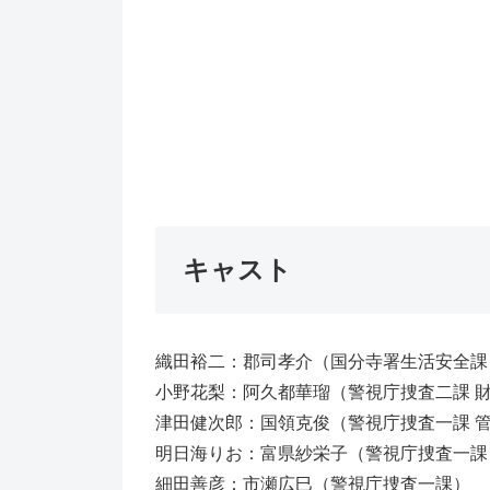
キャスト
織田裕二：郡司孝介（国分寺署生活安全課
小野花梨：阿久都華瑠（警視庁捜査二課 
津田健次郎：国領克俊（警視庁捜査一課 
明日海りお：富県紗栄子（警視庁捜査一課
細田善彦：市瀬広巳（警視庁捜査一課）