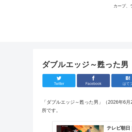
カープ、
ダブルエッジ～甦った男（2
Twitter
Facebook
はて
「ダブルエッジ～甦った男」（2026年6
所です。
テレビ朝日