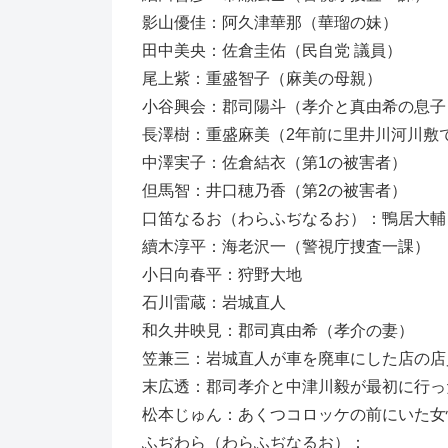
影山優佳：阿久津華那（華瑠の妹）
田中美央：佐倉圭佑（民自党 議員）
尾上紫：重盛智子（麻美の母親）
小谷興会：郡司陽斗（孝介と真由希の息子
長澤樹：重盛麻美（2年前に里井川河川敷
中澤実子：佐倉結衣（第1の被害者）
但馬智：井口穂乃香（第2の被害者）
口笛なるお（わらふぢなるお）：鴨居大輔
續木淳平：海老沢一（警視庁捜査一課）
小日向春平：狩野大地
石川雷蔵：岩城直人
和久井映見：郡司真由希（孝介の妻）
笠兼三：岩城直人が車を廃車にした店の店
末広透：郡司孝介と中津川毅が最初に行っ
松本じゅん：あくつコロッケの前にいた女
ふぢわら（わらふぢなるお）：