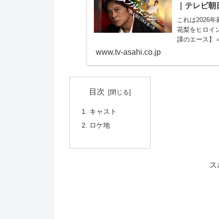
｜テレビ朝
これは2026
花梨をヒロイ
課のエース】
の凸凹コンビ
www.tv-asahi.co.jp
目次
キャスト
ロケ地
ス