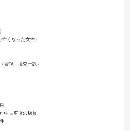
）
で亡くなった女性）
（警視庁捜査一課）
員
た中古車店の店員
性