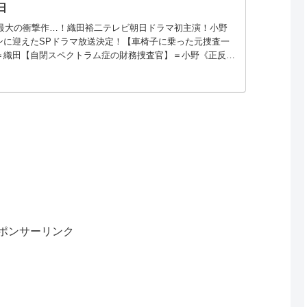
日
年最大の衝撃作…！織田裕二テレビ朝日ドラマ初主演！小野
ンに迎えたSPドラマ放送決定！【車椅子に乗った元捜査一
＝織田【自閉スペクトラム症の財務捜査官】＝小野《正反対
、誕生！》
ポンサーリンク