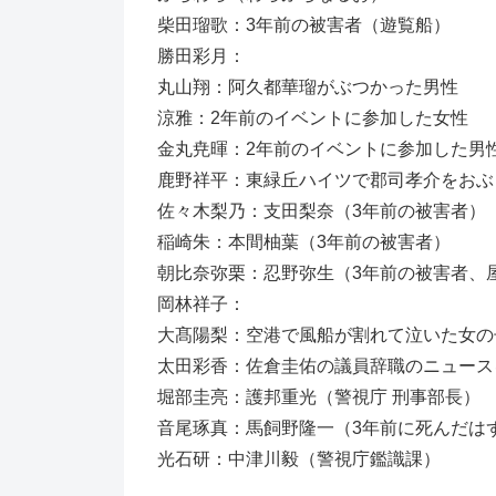
柴田瑠歌：3年前の被害者（遊覧船）
勝田彩月：
丸山翔：阿久都華瑠がぶつかった男性
涼雅：2年前のイベントに参加した女性
金丸尭暉：2年前のイベントに参加した男
鹿野祥平：東緑丘ハイツで郡司孝介をおぶ
佐々木梨乃：支田梨奈（3年前の被害者）
稲崎朱：本間柚葉（3年前の被害者）
朝比奈弥栗：忍野弥生（3年前の被害者、
岡林祥子：
大髙陽梨：空港で風船が割れて泣いた女の
太田彩香：佐倉圭佑の議員辞職のニュース
堀部圭亮：護邦重光（警視庁 刑事部長）
音尾琢真：馬飼野隆一（3年前に死んだは
光石研：中津川毅（警視庁鑑識課）