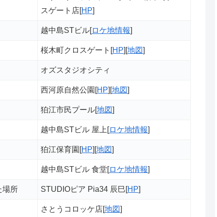
スゲート店[
HP
]
越中島STビル[
ロケ地情報
]
桜木町クロスゲート[
HP
][
地図
]
オズスタジオシティ
西河原自然公園[
HP
][
地図
]
狛江市民プール[
地図
]
越中島STビル 屋上[
ロケ地情報
]
狛江保育園[
HP
][
地図
]
越中島STビル 食堂[
ロケ地情報
]
た場所
STUDIOピア Pia34 辰巳[
HP
]
さとうコロッケ店[
地図
]