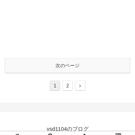
次のページ
次
1
2
へ
vsd1104のブログ