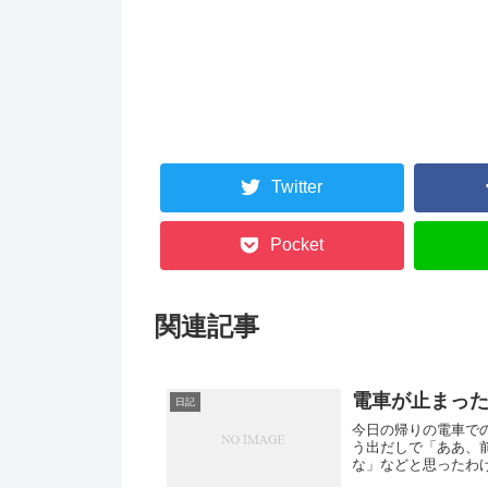
Twitter
Pocket
関連記事
電車が止まっ
日記
今日の帰りの電車で
う出だしで「ああ、
な」などと思ったわ
応してお...