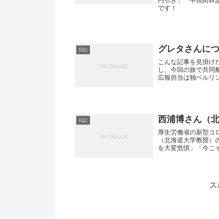
円引き」「牛焼肉W定
です！
グレタさんに
日記
こんな記事を見掛け
し、今回の旅で共同船長
広報担当は独ベルリン紙「
西浦博さん（
日記
厚生労働省の新型コ
（北海道大学教授）
を大変危惧」「今こそ
浦...
ス