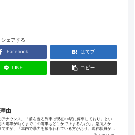
シェアする
Facebook
はてブ
LINE
コピー
た理由
のアナウンス。「前を走る列車は現在○○駅に停車しており」とい
前の電車が動くまでこの電車もどこかで止まるんだな。急病人か
けですが、「車内で暴力を振るわれている方がおり、現在駅員が対
2019.11.19