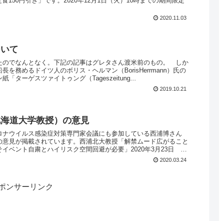
食150円引き」です。2020年12月1日（火）10時までの期間限定
2020.11.03
ついて
たのでなんとなく。下記の記事はグレタさん渡米前のもの。 しか
を務めるドイツ人のボリス・ヘルマン（BorisHerrmann）氏の
ターゲスツァイトゥング（Tageszeitung...
2019.10.21
北海道大学教授）の意見
ロナウイルス感染症対策専門家会議にも参加している西浦博さん
の意見が掲載されています。西浦北大教授「解禁ムード広がること
イベント自粛とハイリスク空間回避が必要」2020年3月23日 西
2020.03.24
ポンサーリンク