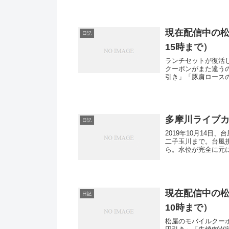
現在配信中の松
日記
15時まで）
ランチセットが復活
クーポンがまた違う
引き」「豚肩ロースの豚
多摩川ライブカメ
日記
2019年10月14
二子玉川まで。台風接
ら。水位が完全に元に
現在配信中の松
日記
10時まで）
松屋のモバイルクー