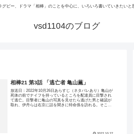
ラグビー、ドラマ「相棒」のことを中心に、いろいろ書いていきたいと
vsd1104のブログ
相棒21 第3話 「逃亡者 亀山薫」
放送日：2022年10月26日あらすじ（ネタバレあり）亀山が
死体の前でナイフを持っているところを配達員に目撃され
て逃亡。目撃者に亀山の写真を見せたら逃げた男と確認が
取れ、伊丹らは右京に話を聞きに特命係を訪れる。そこに
亀山から電話がかかってき...
2022.10.27