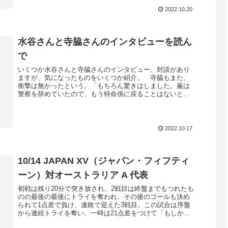
2022.10.20
水谷さんと寺脇さんのインタビューを読ん
で
いくつか水谷さんと寺脇さんのインタビュー、対談があり
ますが、気になったものをいくつか紹介。 寺脇もまた、
衝撃は無かったという。「もちろん驚きはしました。薫は
警察を辞めていたので、もう特命係に戻ることはないと思
っていましたから。でも、右京と薫...
2022.10.17
10/14 JAPAN XV（ジャパン・フィフティ
ーン）対オーストラリア A 代表
初戦は残り20分で突き放され、2戦目は終盤までもつれたも
のの最後の最後にトライを奪われ、その後のゴールも決め
られて1点差で負け、連敗で迎えた3戦目。この試合は序盤
から連続トライを奪い、一時は21点差をつけて「もしかし
て大勝してしまうのでは」...