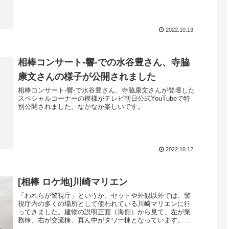
と再会（亀山はサルウィン...
2022.10.13
相棒コンサート-響-での水谷豊さん、寺脇
康文さんの様子が公開されました
相棒コンサート-響-で水谷豊さん、寺脇康文さんが登壇した
スペシャルコーナーの模様がテレビ朝日公式YouTubeで特
別公開されました。なかなか楽しいです。
2022.10.12
[相棒 ロケ地]川崎マリエン
「われらが警視庁」というか。セットや外観以外では、警
視庁内の多くの場所として使われている川崎マリエンに行
ってきました。建物の説明正面（海側）から見て、左が業
務棟、右が交流棟、真ん中がタワー棟となっています。業
務棟こちらは一般には開放されてい...