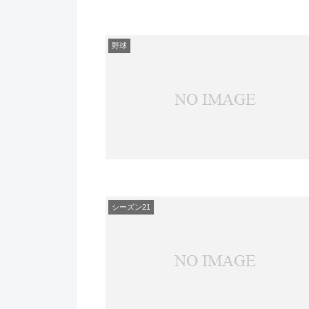
野球
シーズン21