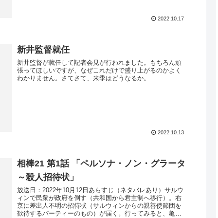
2022.10.17
新井監督就任
新井監督が就任して記者会見が行われました。もちろん頑
張ってほしいですが、なぜこれだけで盛り上がるのかよく
わかりません。さてさて、来季はどうなるか。
2022.10.13
相棒21 第1話 「ペルソナ・ノン・グラータ
～殺人招待状」
放送日：2022年10月12日あらすじ（ネタバレあり）サルウ
ィンで民衆が政府を倒す（共和国から君主制へ移行）。右
京に差出人不明の招待状（サルウィンからの親善使節団を
歓待するパーティーのもの）が届く。行ってみると、亀山