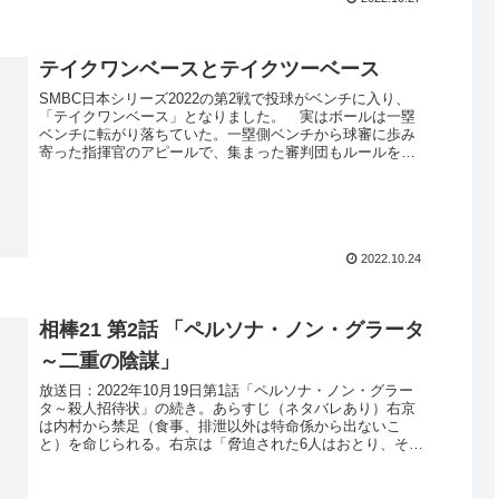
テイクワンベースとテイクツーベース
SMBC日本シリーズ2022の第2戦で投球がベンチに入り、
「テイクワンベース」となりました。 実はボールは一塁
ベンチに転がり落ちていた。一塁側ベンチから球審に歩み
寄った指揮官のアピールで、集まった審判団もルールを確
認して、一つの進塁だけ認め...
2022.10.24
相棒21 第2話 「ペルソナ・ノン・グラータ
～二重の陰謀」
放送日：2022年10月19日第1話「ペルソナ・ノン・グラー
タ～殺人招待状」の続き。あらすじ（ネタバレあり）右京
は内村から禁足（食事、排泄以外は特命係から出ないこ
と）を命じられる。右京は「脅迫された6人はおとり、それ
によってアイシャを追い詰...