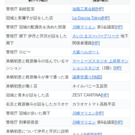
警視庁 副総監室
油脂工業会館
[
HP
]
冠城と美彌子が話をした店
La Goccia Tokyo
[
HP
]
警視庁 冠城の配属先を決めた部屋
川崎マリエン
第1会議室[
HP
]
警視庁 廊下 伊丹と芹沢が話をした
さいたまスーパーアリーナ
地下
廊下
関係者通路[
HP
]
警視庁 ロビー
大森ベルポート
来栖初恵と梶原脩斗の住んでいるマ
マーミーズスタジオ 上井草マン
ンション
ションスタジオ
（1階）[
HP
]
来栖初恵と梶原脩斗が車で通った道
議事堂通り
[
地図
]
来栖初恵が働く店
ネイルバニー五反田
冠城と青木が話をした店
ZEST CANTINA[
HP
]
右京と梶原脩斗が話をしたカラオケ
カラオケトマト高島平店
警視庁 冠城が歩いた廊下
川崎マリエン
[
HP
]
警視庁 刑事部長室
川崎マリエン
第6会議室[
HP
]
来栖初恵について伊丹と芹沢に説明
うらり[
HP
][
地図
]