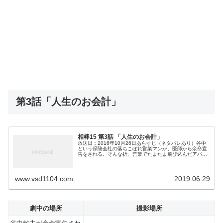
第3話「人生のお会計」
相棒15 第3話 「人生のお会計」
放送日：2016年10月26日あらすじ（ネタバレあり）谷中
という保険会社の落ちこぼれ営業マンが、医師から余命宣
告をされる。そんな折、営業でたまたま飛び込んだアパー
トで、山本という年配の男性が自殺しようとしている現場
に出くわす。行き掛かり上、...
www.vsd1104.com
2019.06.29
劇中の場所
撮影場所