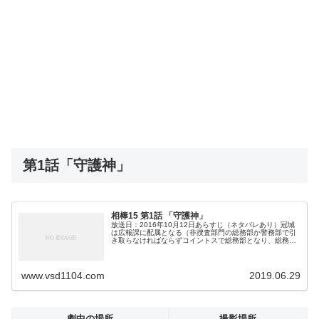
第1話「守護神」
相棒15 第1話 「守護神」
放送日：2016年10月12日あらすじ（ネタバレあり）冠城
は広報課に配属となる（非捜査部門の総務部か警務部で引
き取らなければならずコイントスで総務部となり、総務部
長が広報課に決めた）。冠城は峯秋宛てに「自分を捜査活
動に使わないのは重大な損失...
www.vsd1104.com
2019.06.29
劇中の場所
撮影場所