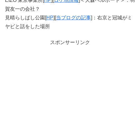
EIZO 東京事業所[
HP
][
ロケ地情報
]＜大森ベルポート＞：羽
賀友一の会社？
見晴らしばし公園[
HP
][
当ブログの記事
]：右京と冠城がミ
ヤビと話をした場所
スポンサーリンク