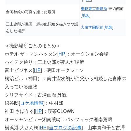
東映東京撮影所
技術館前
金岡秋絵の写真を撮った場所
[
地図
]
三上史郎が磯田一輝の似顔絵を描きつつ話
大泉学園駅前
[
地図
]
をした場所
＜撮影場所ごとのまとめ＞
ホテル ザ・マンハッタン[
HP
]：オークション会場
ハイテク通り：三上史郎が死んだ場所
富士ビジネス[
HP
]：磯田オークション
桐治ビル（神田）：筒井宏次朗が伯父から相続した倉庫の
入っている建物
クリフサイド：古澤画廊 外観
綿谷邸[
ロケ地情報
]：中村邸
神田 さぼうる[
HP
]：喫茶CLOWN
オーシャンビュー湘南荒崎：パシフィック湘南荒磯
横浜港 大さん橋[
HP
][
当ブログの記事
]：山本貴和子と古澤