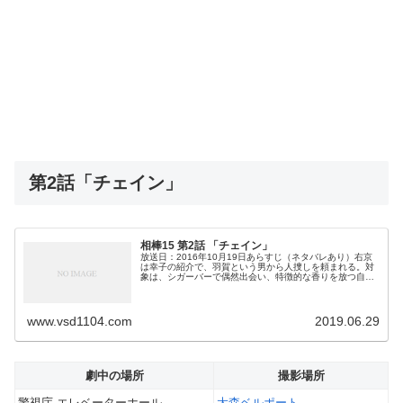
第2話「チェイン」
相棒15 第2話 「チェイン」
放送日：2016年10月19日あらすじ（ネタバレあり）右京
は幸子の紹介で、羽賀という男から人捜しを頼まれる。対
象は、シガーバーで偶然出会い、特徴的な香りを放つ自家
製シガーを吸っていた工藤春馬という男。工藤は1年程前
に突然、煙のように姿を消し...
www.vsd1104.com
2019.06.29
劇中の場所
撮影場所
警視庁 エレベーターホール
大森ベルポート