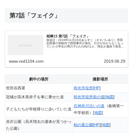
第7話「フェイク」
相棒15 第7話 「フェイク」
放送日：2016年11月23日あらすじ（ネタバレあり）世田
谷西署の管轄内で誘拐事件が発生。行方が分からなくなっ
ていた小学生の男の子2人の内の1人、翔太が遺体で発見さ
れる。捜査に潜り込もうと捜査本部にやってきた右京と冠
城は、署で遺体を確認し、...
www.vsd1104.com
2019.06.29
劇中の場所
撮影場所
世田谷西署
和光市役所
[
HP
]
冠城が高木美奈子を車に乗せた道
和光市役所前の道
[
地図
]
石神井川沿いの道
（板橋第一
子どもたちが学校帰りに歩いていた道
中学校前）[
地図
]
赤沢公園（高木翔太の遺体が見つかっ
柏の葉公園
[
HP
][
地図
]
た公園）