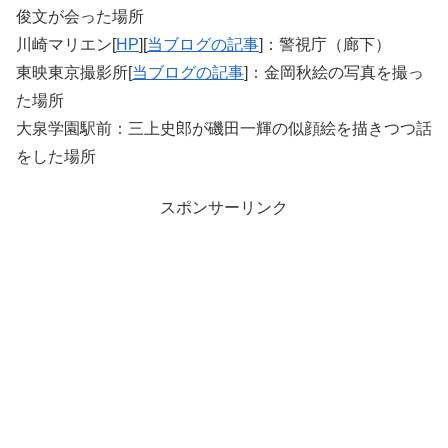
俊文が会った場所
川崎マリエン[
HP
][
当ブログの記事
]：警視庁（廊下）
東映東京撮影所[
当ブログの記事
]：金岡秋絵の写真を撮っ
た場所
大泉学園駅前：三上史郎が磯田一輝の似顔絵を描きつつ話
をした場所
スポンサーリンク