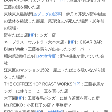
DUN AROMA（ダン アロマ）[
HP
]：冠城が小田桜子から
工藤の話を聞いた店
東映東京撮影所[
当ブログの記事
]：伊丹と芹沢が野中樹生
の遺体を確認した部屋、尾形治夫が死んだ場所（18年前
の現場）
野村たばこ店[
HP
]：シガー店
ネ・プラス・ウルトラ（六本木店）[
HP
]：CIGAR BAR
Blues Walk（工藤春馬らが出会ったシガーバー）
昭栄第2錦町ビル[
ロケ地情報
]：野中樹生が働いていた会
社
江東区のマンション1502：屋上（たばこを吸いながら話
をした場所）
THE COFFEESHOP ROAST WORKS[
HP
]：工藤春馬が
シガーに使うコーヒー豆を買った店
木下園[
HP
]：工藤春馬がシガーに使う茶葉を買った所
Ms.REIKO：小田桜子の店？ 事務所？