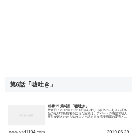
第6話「嘘吐き」
相棒15 第6話 「嘘吐き」
放送日：2016年11月16日あらすじ（ネタバレあり）証拠
品の返却で所轄署を訪れた冠城は、アパートの隣室で殺人
事件が起きたかも知れないと訴える女流漫画家の夏音と知
り合う。聞けば数日前、隣室から激しく争う音が聞こえた
かと思うと急に静まりかえり...
www.vsd1104.com
2019.06.29