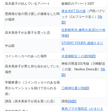
高木親子の住んでいるアパート
板橋区のアパート1507
美女木6丁目の道
（戸田パブリ
恵南保が金の受け渡しの連絡をした時
ック ゴルフコース近く）[
地
の場所
図
]
生鮮館和光 練馬大泉店
[
ロケ地
高木美奈子がお菓子を買った店
情報
]
STUDIO YOURS 成城スタジ
中山邸
オ
コインロッカーのあった場所
水道橋駅近くの道
[
地図
]
神奈川県道101号線（川崎駅近
高木美奈子が男と待ち合わせしていた
くの道、Neolive Dress前）[
地
場所
図
]
学園東通り（コインロッカーのある場
所からマンションを抜けて出られる
三崎神社通り
[
地図
]
道）
讃花（高木美奈子が花を買った店）
讃花[
地図
]
東急プラザ蒲田店（かまたえ