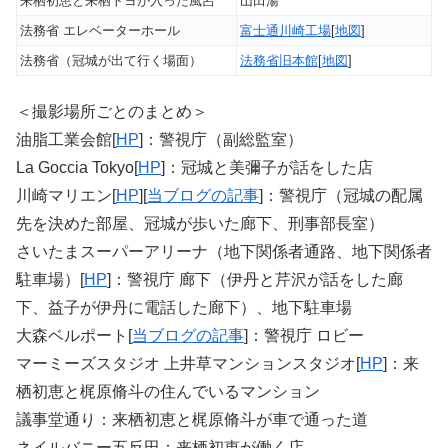
来栖初恵と来栖トヨが入った風呂
山田湯
法務省 エレベーターホール
富士通川崎工場
[
地図
]
法務省（冠城が出て行く場面）
法務省旧本館
[
地図
]
＜撮影場所ごとのまとめ＞
油脂工業会館[
HP
]：警視庁（副総監室）
La Goccia Tokyo[
HP
]：冠城と美彌子が話をした店
川崎マリエン[
HP
][
当ブログの記事
]：警視庁（冠城の配属
先を決めた部屋、冠城が歩いた廊下、刑事部長室）
さいたまスーパーアリーナ（地下関係者通路、地下関係者
駐車場）[
HP
]：警視庁 廊下（伊丹と芹沢が話をした廊
下、益子が伊丹に電話した廊下）、地下駐車場
大森ベルポート[
当ブログの記事
]：警視庁 ロビー
マーミーズスタジオ 上井草マンションスタジオ[
HP
]：来
栖初恵と梶原脩斗の住んでいるマンション
議事堂通り：来栖初恵と梶原脩斗が車で通った道
ネイルバニー五反田：来栖初恵が働く店