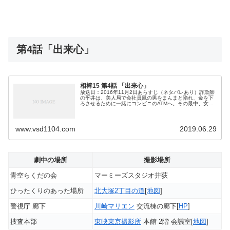
第4話「出来心」
相棒15 第4話 「出来心」
放送日：2016年11月2日あらすじ（ネタバレあり）詐欺師
の平井は、美人局で会社員風の男をまんまと陥れ、金を下
ろさせるために一緒にコンビニのATMへ。その最中、女性
がひったくりに遭っている現場に遭遇。女性の「しぇめで
くれ」という言葉に反応し...
www.vsd1104.com
2019.06.29
劇中の場所
撮影場所
青空らくだの会
マーミーズスタジオ井荻
ひったくりのあった場所
北大塚2丁目の道
[
地図
]
警視庁 廊下
川崎マリエン
交流棟の廊下[
HP
]
捜査本部
東映東京撮影所
本館 2階 会議室[
地図
]