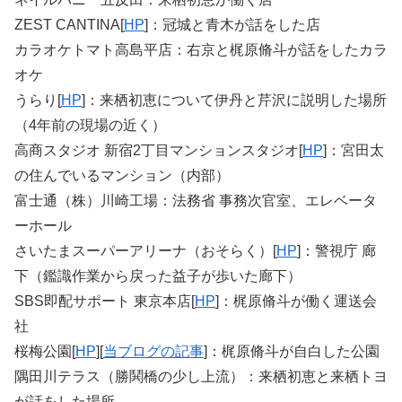
ZEST CANTINA[
HP
]：冠城と青木が話をした店
カラオケトマト高島平店：右京と梶原脩斗が話をしたカラ
オケ
うらり[
HP
]：来栖初恵について伊丹と芹沢に説明した場所
（4年前の現場の近く）
高商スタジオ 新宿2丁目マンションスタジオ[
HP
]：宮田太
の住んでいるマンション（内部）
富士通（株）川崎工場：法務省 事務次官室、エレベータ
ーホール
さいたまスーパーアリーナ（おそらく）[
HP
]：警視庁 廊
下（鑑識作業から戻った益子が歩いた廊下）
SBS即配サポート 東京本店[
HP
]：梶原脩斗が働く運送会
社
桜梅公園[
HP
][
当ブログの記事
]：梶原脩斗が自白した公園
隅田川テラス（勝鬨橋の少し上流）：来栖初恵と来栖トヨ
が話をした場所