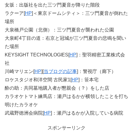
女坂：出版社を出た三ツ門夏音が降りた階段
ラクーア[
HP
]＜東京ドームシティ＞：三ツ門夏音が倒れた
場所
大泉橋戸公園（北側）：三ツ門夏音が襲われた公園
大泉町4丁目の道：右京と冠城が三ツ門夏音の悲鳴を聞い
た場所
KEYSIGHT TECHNOLOGIES[
HP
]：聖羽精密工業株式会
社
川崎マリエン[
HP
][
当ブログの記事
]：警視庁（廊下）
ロケスタジオ和洋空間 古民家1[
HP
]：笹本宅
酔の助：共同墓地購入者が懇親会（？）をした店
カラオケトマト練馬店：瀬戸はるかが横領したことを打ち
明けたカラオケ
武蔵野徳洲会病院[
HP
]：瀬戸はるかが入院している病院
スポンサーリンク