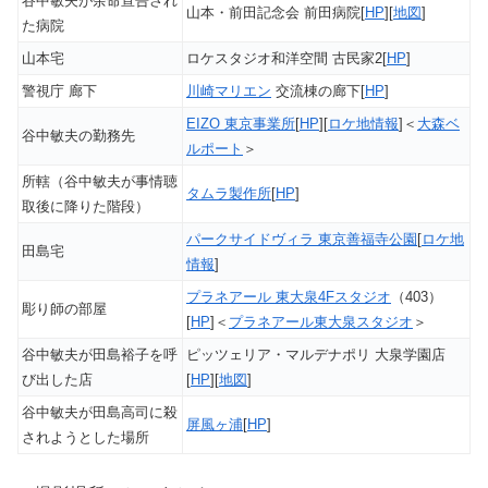
谷中敏夫が余命宣告され
山本・前田記念会 前田病院[
HP
][
地図
]
た病院
山本宅
ロケスタジオ和洋空間 古民家2[
HP
]
警視庁 廊下
川崎マリエン
交流棟の廊下[
HP
]
EIZO 東京事業所
[
HP
][
ロケ地情報
]＜
大森ベ
谷中敏夫の勤務先
ルポート
＞
所轄（谷中敏夫が事情聴
タムラ製作所
[
HP
]
取後に降りた階段）
パークサイドヴィラ 東京善福寺公園
[
ロケ地
田島宅
情報
]
プラネアール 東大泉4Fスタジオ
（403）
彫り師の部屋
[
HP
]＜
プラネアール東大泉スタジオ
＞
谷中敏夫が田島裕子を呼
ピッツェリア・マルデナポリ 大泉学園店
び出した店
[
HP
][
地図
]
谷中敏夫が田島高司に殺
屏風ヶ浦
[
HP
]
されようとした場所