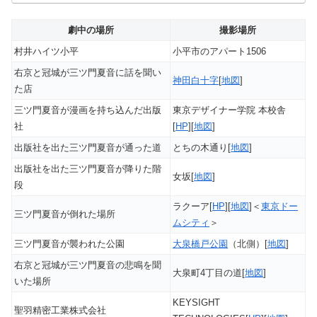
劇中の場所
撮影場所
村井ハイツ小平
小平市のアパート1506
右京と冠城が三ツ門夏音に話を聞い
神田白十字
[
地図
]
た店
三ツ門夏音が漫画を持ち込んだ出版
東京デザイナー学院 本校舎
社
[
HP
][
地図
]
出版社を出た三ツ門夏音が通った道
とちの木通り[
地図
]
出版社を出た三ツ門夏音が降りた階
女坂[
地図
]
段
ラクーア[
HP
][
地図
]＜
東京ドー
三ツ門夏音が倒れた場所
ムシティ
＞
三ツ門夏音が襲われた公園
大泉橋戸公園
（北側）[
地図
]
右京と冠城が三ツ門夏音の悲鳴を聞
大泉町4丁目の道[
地図
]
いた場所
KEYSIGHT
聖羽精密工業株式会社