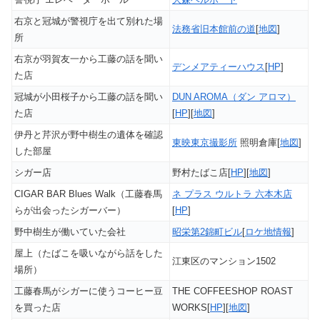
右京と冠城が警視庁を出て別れた場
法務省旧本館前の道
[
地図
]
所
右京が羽賀友一から工藤の話を聞い
デンメアティーハウス
[
HP
]
た店
冠城が小田桜子から工藤の話を聞い
DUN AROMA（ダン アロマ）
た店
[
HP
][
地図
]
伊丹と芹沢が野中樹生の遺体を確認
東映東京撮影所
照明倉庫[
地図
]
した部屋
シガー店
野村たばこ店[
HP
][
地図
]
CIGAR BAR Blues Walk（工藤春馬
ネ プラス ウルトラ 六本木店
らが出会ったシガーバー）
[
HP
]
野中樹生が働いていた会社
昭栄第2錦町ビル
[
ロケ地情報
]
屋上（たばこを吸いながら話をした
江東区のマンション1502
場所）
工藤春馬がシガーに使うコーヒー豆
THE COFFEESHOP ROAST
を買った店
WORKS[
HP
][
地図
]