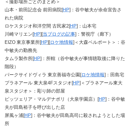
＜撮影場所ごとのまとめ＞
山本・前田記念会 前田病院[
HP
]：谷中敏夫が余命宣告さ
れた病院
ロケスタジオ和洋空間 古民家2[
HP
]：山本宅
川崎マリエン[
HP
][
当ブログの記事
]：警視庁（廊下）
EIZO 東京事業所[
HP
][
ロケ地情報
]＜大森ベルポート＞：谷
中敏夫の勤務先
タムラ製作所[
HP
]：所轄（谷中敏夫が事情聴取後に降りた
階段）
パークサイドヴィラ 東京善福寺公園[
ロケ地情報
]：田島宅
プラネアール 東大泉4Fスタジオ[
HP
]＜プラネアール東大
泉スタジオ＞：彫り師の部屋
ピッツェリア・マルデナポリ（大泉学園店）[
HP
]：谷中敏
夫が田島裕子を呼び出した店
屏風ヶ浦[
HP
]：谷中敏夫が田島高司に殺されようとした場
所