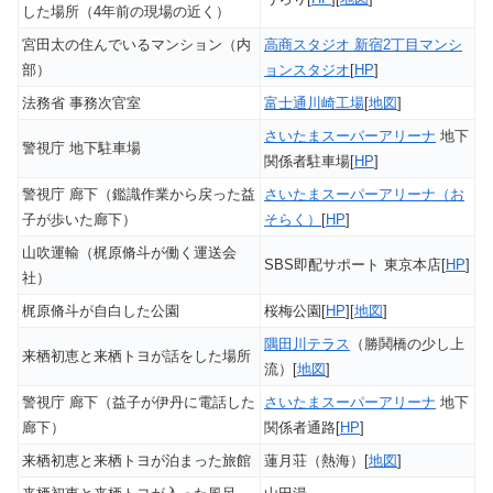
した場所（4年前の現場の近く）
宮田太の住んでいるマンション（内
高商スタジオ 新宿2丁目マンシ
部）
ョンスタジオ
[
HP
]
法務省 事務次官室
富士通川崎工場
[
地図
]
さいたまスーパーアリーナ
地下
警視庁 地下駐車場
関係者駐車場[
HP
]
警視庁 廊下（鑑識作業から戻った益
さいたまスーパーアリーナ（お
子が歩いた廊下）
そらく）
[
HP
]
山吹運輸（梶原脩斗が働く運送会
SBS即配サポート 東京本店[
HP
]
社）
梶原脩斗が自白した公園
桜梅公園[
HP
][
地図
]
隅田川テラス
（勝鬨橋の少し上
来栖初恵と来栖トヨが話をした場所
流）[
地図
]
警視庁 廊下（益子が伊丹に電話した
さいたまスーパーアリーナ
地下
廊下）
関係者通路[
HP
]
来栖初恵と来栖トヨが泊まった旅館
蓮月荘（熱海）[
地図
]