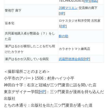
TECHNOLOGIES[
HP
][
地図
]
川崎マリエン
交流棟の廊下
警視庁 廊下
[
HP
]
ロケスタジオ和洋空間 古民家
笹本宅
1[
HP
]
共同墓地購入者が懇親会（？）をし
酔の助
た店
瀬戸はるかが横領したことを打ち明
カラオケトマト練馬店
けたカラオケ
瀬戸はるかが入院している病院
武蔵野徳洲会病院
[
HP
]
＜撮影場所ごとのまとめ＞
小平市のアパート1506：村井ハイツ小平
神田白十字：右京と冠城が三ツ門夏音に話を聞いた店
東京デザイナー学院[
HP
]：三ツ門夏音が漫画を持ち込んだ
出版社
とちの木通り：出版社を出た三ツ門夏音が通った道