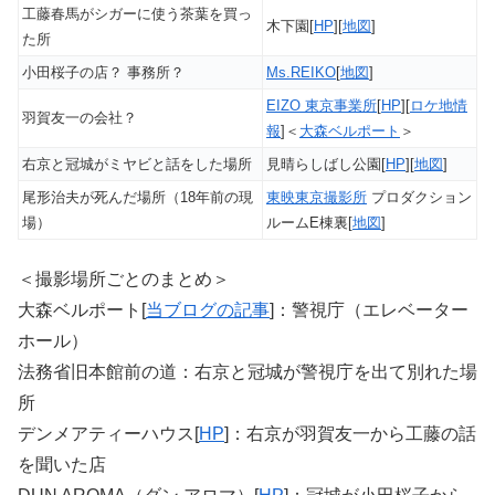
工藤春馬がシガーに使う茶葉を買っ
木下園[
HP
][
地図
]
た所
小田桜子の店？ 事務所？
Ms.REIKO
[
地図
]
EIZO 東京事業所
[
HP
][
ロケ地情
羽賀友一の会社？
報
]＜
大森ベルポート
＞
右京と冠城がミヤビと話をした場所
見晴らしばし公園[
HP
][
地図
]
尾形治夫が死んだ場所（18年前の現
東映東京撮影所
プロダクション
場）
ルームE棟裏[
地図
]
＜撮影場所ごとのまとめ＞
大森ベルポート[
当ブログの記事
]：警視庁（エレベーター
ホール）
法務省旧本館前の道：右京と冠城が警視庁を出て別れた場
所
デンメアティーハウス[
HP
]：右京が羽賀友一から工藤の話
を聞いた店