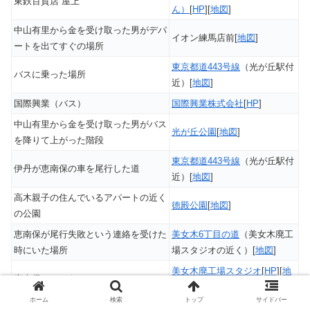
東鉄百貨店 屋上
ん）
[
HP
][
地図
]
中山有里から金を受け取った男がデパ
イオン練馬店前[
地図
]
ートを出てすぐの場所
東京都道443号線
（光が丘駅付
バスに乗った場所
近）[
地図
]
国際興業（バス）
国際興業株式会社
[
HP
]
中山有里から金を受け取った男がバス
光が丘公園
[
地図
]
を降りて上がった階段
東京都道443号線
（光が丘駅付
伊丹が恵南保の車を尾行した道
近）[
地図
]
高木親子の住んでいるアパートの近く
徳殿公園
[
地図
]
の公園
恵南保が尾行失敗という連絡を受けた
美女木6丁目の道
（美女木廃工
時にいた場所
場スタジオの近く）[
地図
]
美女木廃工場スタジオ
[
HP
][
地
恵南保のアジト
図
]
ホーム
検索
トップ
サイドバー
高木親子を右京と冠城が追った道
豊玉南1丁目の道[
地図
]