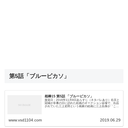
第5話「ブルーピカソ」
相棒15 第5話 「ブルーピカソ」
放送日：2016年11月9日あらすじ（ネタバレあり）右京と
冠城が非番の日に訪れた絵画のオークション会場で、出品
されていた三上史郎という画家の絵画に三上自身が「こん
な駄作に価値はない」とオークションを拒否する騒動を起
きる。三上は裏へ連れていか...
www.vsd1104.com
2019.06.29