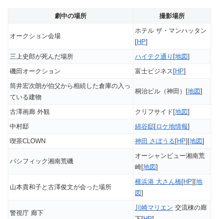
劇中の場所
撮影場所
ホテル ザ・マンハッタン
オークション会場
[
HP
]
三上史郎が死んだ場所
ハイテク通り
[
地図
]
磯田オークション
富士ビジネス[
HP
]
筒井宏次朗が伯父から相続した倉庫の入っ
桐治ビル（神田）[
地図
]
ている建物
古澤画廊 外観
クリフサイド[
地図
]
中村邸
綿谷邸
[
ロケ地情報
]
喫茶CLOWN
神田 さぼうる
[
HP
][
地図
]
オーシャンビュー湘南荒
パシフィック湘南荒磯
崎[
地図
]
横浜港 大さん橋
[
HP
][
地
山本貴和子と古澤俊文が会った場所
図
]
川崎マリエン
交流棟の廊
警視庁 廊下
下[
HP
]