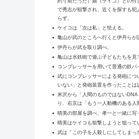
約寸前だった）娘（ケイコ）との付
で秀志が狙撃され、近くを探すも犯
らず。
ケイコは「次は私」と怯える。
亀山が武のところへ行くと伊丹らが
伊丹らが武を取り調べ。
亀山は水鉄砲で遊ぶ子どもたちを見
コンプレッサーを用いて普通の鉄パ
武にコンプレッサーによる発砲につ
いない」と発砲装置を作ったことは
米沢から「人間のものではないDN
り、右京は「もう一人動機のある人
晴美の部屋を調べ、孝一と一緒に写
晴美はケイコも狙撃しようと狙って
武は「この子を人殺しにしてしまっ