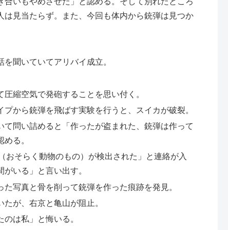
き合いもやめさせた」と認める。そして別れたところ
人は見当たらず。また、今回も体内から銃弾は見つか
話を聞いていてアリバイ成立。
て圧縮空気で発砲することを思い付く。
イプから銃弾を飛ばす実験を行うと、スイカが破裂。
いて問い詰めると「作ったが盗まれた、銃弾は作って
認める。
A（おそらく動物のもの）が検出された」と連絡が入
間がいる」と言い出す。
った写真と骨を削って銃弾を作った痕跡を発見。
いたが、右京と亀山が阻止。
たのは私」と悔いる。