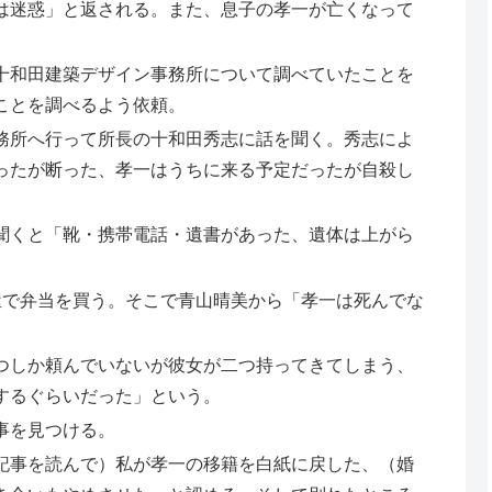
は迷惑」と返される。また、息子の孝一が亡くなって
十和田建築デザイン事務所について調べていたことを
ことを調べるよう依頼。
務所へ行って所長の十和田秀志に話を聞く。秀志によ
ったが断った、孝一はうちに来る予定だったが自殺し
聞くと「靴・携帯電話・遺書があった、遺体は上がら
屋で弁当を買う。そこで青山晴美から「孝一は死んでな
つしか頼んでいないが彼女が二つ持ってきてしまう、
するぐらいだった」という。
事を見つける。
記事を読んで）私が孝一の移籍を白紙に戻した、（婚