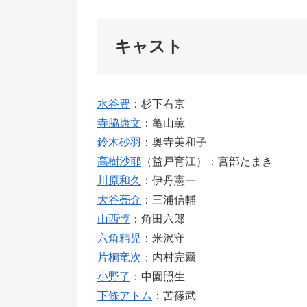
キャスト
水谷豊
：杉下右京
寺脇康文
：亀山薫
鈴木砂羽
：奥寺美和子
高樹沙耶
（益戸育江）：宮部たまき
川原和久
：伊丹憲一
大谷亮介
：三浦信輔
山西惇
：角田六郎
六角精児
：米沢守
片桐竜次
：内村完爾
小野了
：中園照生
下條アトム
：苫篠武