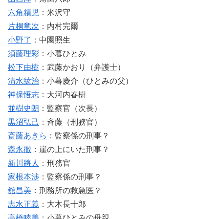
六角精児
：米沢守
片桐竜次
：内村完爾
小野了
：中園照生
須藤理彩
：小暮ひとみ
松下由樹
：武藤かおり（弁護士）
清水紘治
：小暮慶介（ひとみの父）
神保悟志
：大河内春樹
並樹史朗
：監察官（次長）
黒沼弘己
：斉藤（刑務官）
斎藤あきら
：監察係の刑事？
森永徹
：崖の上にいた刑事？
新川將人
：刑務官
家根本渉
：監察係の刑事？
舘昌美
：刑務所の救急医？
志水正義
：大木長十郎
高橋睦美
：小暮ひとみの母親