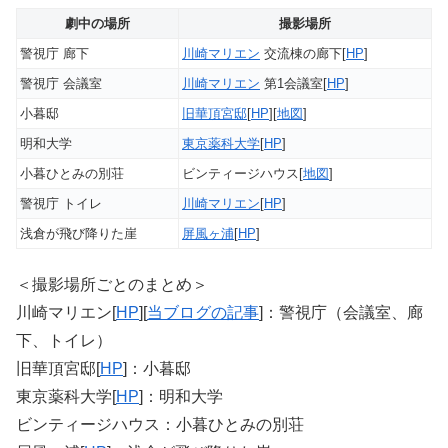
劇中の場所
撮影場所
警視庁 廊下
川崎マリエン
交流棟の廊下[
HP
]
警視庁 会議室
川崎マリエン
第1会議室[
HP
]
小暮邸
旧華頂宮邸
[
HP
][
地図
]
明和大学
東京薬科大学
[
HP
]
小暮ひとみの別荘
ビンティージハウス[
地図
]
警視庁 トイレ
川崎マリエン
[
HP
]
浅倉が飛び降りた崖
屏風ヶ浦
[
HP
]
＜撮影場所ごとのまとめ＞
川崎マリエン[
HP
][
当ブログの記事
]：警視庁（会議室、廊
下、トイレ）
旧華頂宮邸[
HP
]：小暮邸
東京薬科大学[
HP
]：明和大学
ビンティージハウス：小暮ひとみの別荘