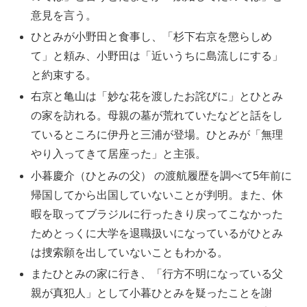
意見を言う。
ひとみが小野田と食事し、「杉下右京を懲らしめ
て」と頼み、小野田は「近いうちに島流しにする」
と約束する。
右京と亀山は「妙な花を渡したお詫びに」とひとみ
の家を訪れる。母親の墓が荒れていたなどと話をし
ているところに伊丹と三浦が登場。ひとみが「無理
やり入ってきて居座った」と主張。
小暮慶介（ひとみの父） の渡航履歴を調べて5年前に
帰国してから出国していないことが判明。また、休
暇を取ってブラジルに行ったきり戻ってこなかった
ためとっくに大学を退職扱いになっているがひとみ
は捜索願を出していないこともわかる。
またひとみの家に行き、「行方不明になっている父
親が真犯人」として小暮ひとみを疑ったことを謝