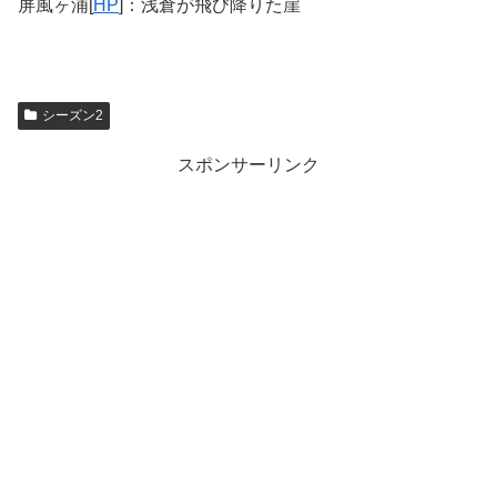
屏風ヶ浦[
HP
]：浅倉が飛び降りた崖
シーズン2
スポンサーリンク