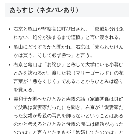
あらすじ（ネタバレあり）
右京と亀山が監察官に呼び出され、「懲戒処分は免
れない、処分が決まるまで謹慎」と言い渡される。
亀山にどうするかと聞かれ、右京は「売られたけん
かは買う、そして必ず勝つ」と言う。
右京と亀山は「お詫び」と称して大学にいる小暮ひ
とみを訪ねるが、渡した花（マリーゴールド）の花
言葉が「悪をくじく」であることからひとみは怒り
を覚える。
美和子が調べたひとみと両親の話（家族関係は良好
で父親は愛妻家だった）を聞き、右京が「愛妻家だ
った父親が母親の写真を飾らないということはある
のかと考えるとひとみと母親の間には確執があった
のでは」と言うとたまきが「嫉妬してたのでは」と