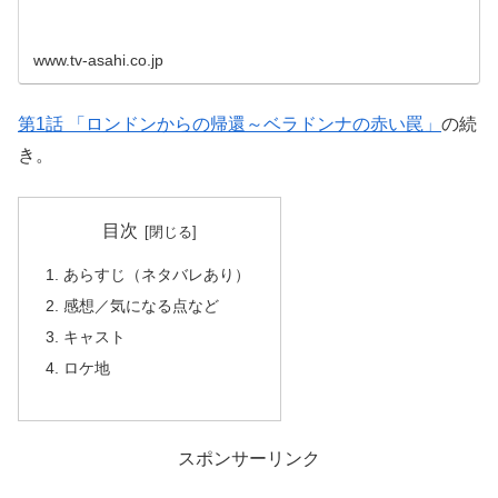
www.tv-asahi.co.jp
第1話 「ロンドンからの帰還～ベラドンナの赤い罠」
の続
き。
目次
あらすじ（ネタバレあり）
感想／気になる点など
キャスト
ロケ地
スポンサーリンク