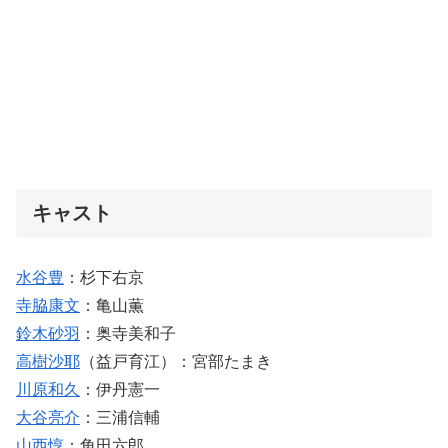
キャスト
水谷豊
：杉下右京
寺脇康文
：亀山薫
鈴木砂羽
：奥寺美和子
高樹沙耶
（益戸育江）：宮部たまき
川原和久
：伊丹憲一
大谷亮介
：三浦信輔
山西惇
：角田六郎