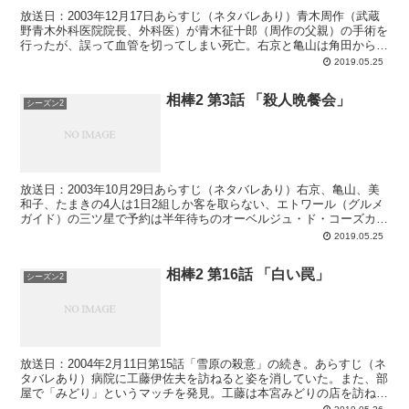
放送日：2003年12月17日あらすじ（ネタバレあり）青木周作（武蔵
野青木外科医院院長、外科医）が青木征十郎（周作の父親）の手術を
行ったが、誤って血管を切ってしまい死亡。右京と亀山は角田から医
療ミスの話を聞く。美和子が武蔵野青木外科医院に行...
2019.05.25
相棒2 第3話 「殺人晩餐会」
シーズン2
放送日：2003年10月29日あらすじ（ネタバレあり）右京、亀山、美
和子、たまきの4人は1日2組しか客を取らない、エトワール（グルメ
ガイド）の三ツ星で予約は半年待ちのオーベルジュ・ド・コーズカ
（日本で三ツ星はここのみ）で食事をする。もう1組...
2019.05.25
相棒2 第16話 「白い罠」
シーズン2
放送日：2004年2月11日第15話「雪原の殺意」の続き。あらすじ（ネ
タバレあり）病院に工藤伊佐夫を訪ねると姿を消していた。また、部
屋で「みどり」というマッチを発見。工藤は本宮みどりの店を訪ねる
（工藤はみどりと顔なじみ）。内村は右京と亀山の...