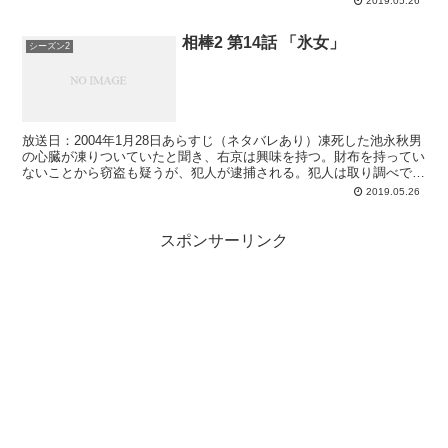
2019.05.26
相棒2 第14話 「氷女」
シーズン2
放送日：2004年1月28日あらすじ（ネタバレあり）凍死した池永秋男
の心臓が凍りついていたと聞き、右京は興味を持つ。財布を持ってい
ないことから窃盗も疑うが、犯人が逮捕される。犯人は取り調べで
「朝早く道に倒れていたから財布を取っただけ、その時...
2019.05.26
スポンサーリンク