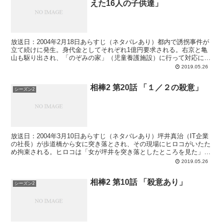
えた16人の子供達」
放送日：2004年2月18日あらすじ（ネタバレあり）都内で誘拐事件が
立て続けに発生。身代金としてそれぞれ1億円要求される。右京と亀
山も駆り出され、「のぞみの家」（児童養護施設）に行って対応に当
たる。各家庭に「金をデイバッグに入れて都庁前の都...
2019.05.26
相棒2 第20話 「１／２の殺意」
シーズン2
放送日：2004年3月10日あらすじ（ネタバレあり）坪井真治（IT企業
の社長）が歩道橋から女に突き落とされ、その現場にヒロコがいたた
め拘束される。ヒロコは「女が坪井を突き落としたところを見た」と
供述。また、「間違いなく女だった」と言う目撃者...
2019.05.26
相棒2 第10話 「殺意あり」
シーズン2