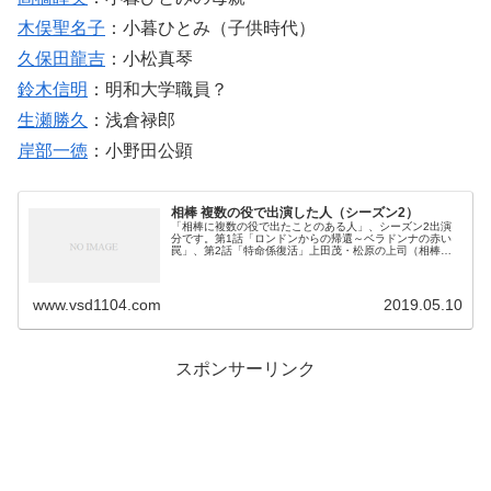
木俣聖名子
：小暮ひとみ（子供時代）
久保田龍吉
：小松真琴
鈴木信明
：明和大学職員？
生瀬勝久
：浅倉禄郎
岸部一徳
：小野田公顕
相棒 複数の役で出演した人（シーズン2）
「相棒に複数の役で出たことのある人」、シーズン2出演
分です。第1話「ロンドンからの帰還～ベラドンナの赤い
罠」、第2話「特命係復活」上田茂・松原の上司（相棒～
警視庁ふたりだけの特命係）・真鍋が搬送された病院の教
授（医師）（相棒2第1話）・細野...
www.vsd1104.com
2019.05.10
スポンサーリンク