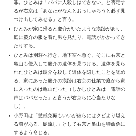
罪。ひとみは「パパに人殺しはできない」と否定す
るが右京は「あなたがなんとおっしゃろうと必ず見
つけ出してみせる」と言う。
ひとみが家に帰ると慶介がいたような痕跡があり、
庭に慶介の服を着た男を見たり、電話がかかってき
たりする。
ひとみは別荘へ行き、地下室へ急ぐ。そこに右京と
亀山も侵入して慶介の遺体を見つける。遺体を見ら
れたひとみは慶介を殺して遺体を隠したことを認め
る。家にあった慶介の痕跡は右京の仕業で庭から家
に入ったのは亀山だった（しかしひとみは「電話の
声はパパだった」と言うが右京らに心当たりな
し）。
小野田は「懲戒免職もいいが彼らにはクビより堪え
る罰がある、島流し」として右京と亀山を特命係に
するよう命じる。