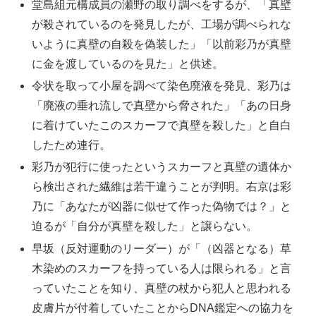
堂島組元構成員の瀬野の取り調べをするが、「真壁
が殺されているのを発見したが、工場が調べられな
いように真壁の自殺を偽装した」「以前彩乃が真壁
に金を渡しているのを見た」と供述。
令状を取って小屋を調べて染色廃液を発見、彩乃は
「廃液の垂れ流しで真壁から脅された」「あの日身
に着けていたこのスカーフで真壁を殺した」と自白
したため連行。
彩乃が犯行に使ったというスカーフと真壁の遺体か
ら検出された繊維は若干違うことが判明。右京は彩
乃に「あなたが凶器に似せて作った偽物では？」と
迫るが「自分が真壁を殺した」と譲らない。
早坂（反対運動のリーダー）が「（凶器となる）草
木染めのスカーフを持っている人は限られる」と言
っていたことを知り、真壁の杖から犯人と思われる
皮膚片が付着していたことからDNA鑑定への協力を