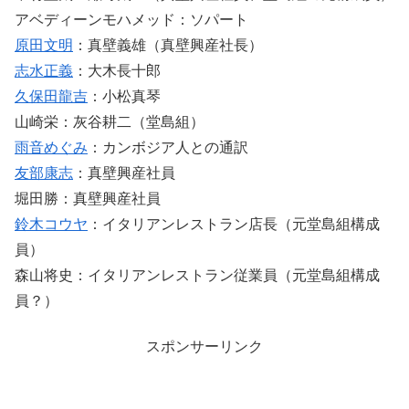
アベディーンモハメッド：ソパート
原田文明
：真壁義雄（真壁興産社長）
志水正義
：大木長十郎
久保田龍吉
：小松真琴
山崎栄：灰谷耕二（堂島組）
雨音めぐみ
：カンボジア人との通訳
友部康志
：真壁興産社員
堀田勝：真壁興産社員
鈴木コウヤ
：イタリアンレストラン店長（元堂島組構成
員）
森山将史：イタリアンレストラン従業員（元堂島組構成
員？）
スポンサーリンク