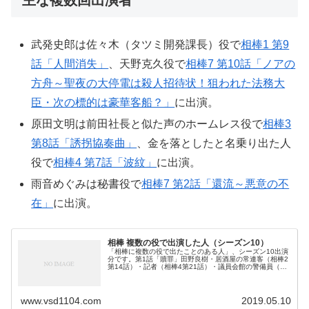
主な複数回出演者
武発史郎は佐々木（タツミ開発課長）役で
相棒1 第9
話「人間消失」
、天野克久役で
相棒7 第10話「ノアの
方舟～聖夜の大停電は殺人招待状！狙われた法務大
臣・次の標的は豪華客船？」
に出演。
原田文明は前田社長と似た声のホームレス役で
相棒3
第8話「誘拐協奏曲」
、金を落としたと名乗り出た人
役で
相棒4 第7話「波紋」
に出演。
雨音めぐみは秘書役で
相棒7 第2話「還流～悪意の不
在」
に出演。
相棒 複数の役で出演した人（シーズン10）
「相棒に複数の役で出たことのある人」、シーズン10出演
分です。第1話「贖罪」田野良樹・居酒屋の常連客（相棒2
第14話）・記者（相棒4第21話）・議員会館の警備員（相
棒7第3話）・タクシー運転手（相棒10第1話）・村上
（AEGIR警備保障課長...
www.vsd1104.com
2019.05.10