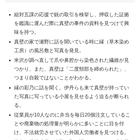
組対五課の応援で銃の取引を検挙し、押収した証拠
を鑑識に運んだ際に真壁の事件の資料を見つけて興
味を持つ。
真壁の家で瀬野に話を聞いている時に縁（草木染め
工房）の風呂敷と写真を発見。
米沢が調べ直して爪や鼻腔から染色された繊維が見
つかり、また、真壁は「二度頸部を締められた」、
つまり自殺ではないことがわかる。
縁の彩乃に話を聞く。伊丹らも来て真壁が持ってい
た写真に写っている小屋を見せるよう迫るが断られ
る。
従業員が10人なのに弁当を毎日20個注文しているこ
とや廃棄物の処理量が明らかに多いことに目を付
け、不法就労させていた外国人労働者を見つける。