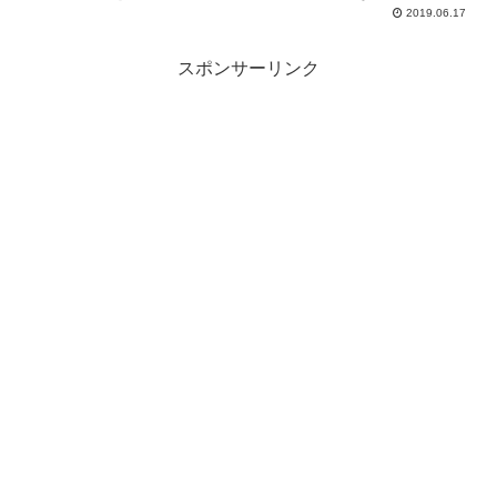
子という女性と知り合い、彼女が忘れて帰った社員証...
2019.06.17
スポンサーリンク