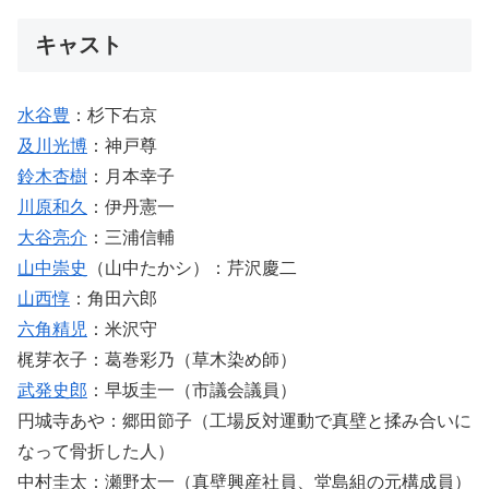
キャスト
水谷豊
：杉下右京
及川光博
：神戸尊
鈴木杏樹
：月本幸子
川原和久
：伊丹憲一
大谷亮介
：三浦信輔
山中崇史
（山中たかシ）：芹沢慶二
山西惇
：角田六郎
六角精児
：米沢守
梶芽衣子：葛巻彩乃（草木染め師）
武発史郎
：早坂圭一（市議会議員）
円城寺あや：郷田節子（工場反対運動で真壁と揉み合いに
なって骨折した人）
中村圭太：瀬野太一（真壁興産社員、堂島組の元構成員）