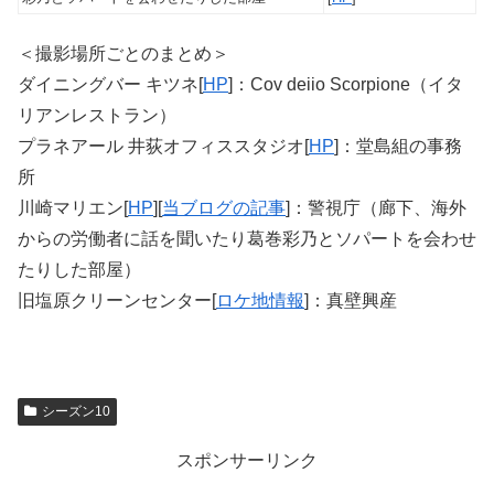
＜撮影場所ごとのまとめ＞
ダイニングバー キツネ[
HP
]：Cov deiio Scorpione（イタ
リアンレストラン）
プラネアール 井荻オフィススタジオ[
HP
]：堂島組の事務
所
川崎マリエン[
HP
][
当ブログの記事
]：警視庁（廊下、海外
からの労働者に話を聞いたり葛巻彩乃とソパートを会わせ
たりした部屋）
旧塩原クリーンセンター[
ロケ地情報
]：真壁興産
シーズン10
スポンサーリンク