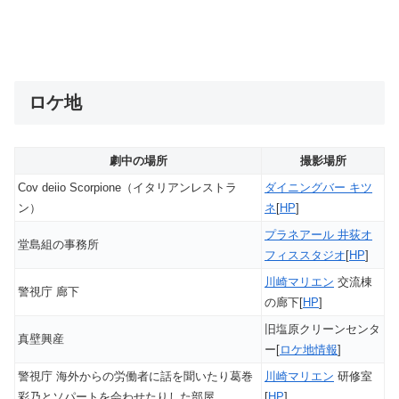
ロケ地
劇中の場所
撮影場所
Cov deiio Scorpione（イタリアンレストラ
ダイニングバー キツ
ン）
ネ
[
HP
]
プラネアール 井荻オ
堂島組の事務所
フィススタジオ
[
HP
]
川崎マリエン
交流棟
警視庁 廊下
の廊下[
HP
]
旧塩原クリーンセンタ
真壁興産
ー[
ロケ地情報
]
警視庁 海外からの労働者に話を聞いたり葛巻
川崎マリエン
研修室
彩乃とソパートを会わせたりした部屋
[
HP
]