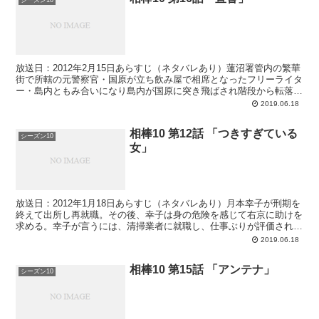
シーズン10
放送日：2012年2月15日あらすじ（ネタバレあり）蓮沼署管内の繁華
街で所轄の元警察官・国原が立ち飲み屋で相席となったフリーライタ
ー・島内ともみ合いになり島内が国原に突き飛ばされ階段から転落し
て死亡するという事件発生。右京と神戸は大河内から...
2019.06.18
相棒10 第12話 「つきすぎている
シーズン10
女」
放送日：2012年1月18日あらすじ（ネタバレあり）月本幸子が刑期を
終えて出所し再就職。その後、幸子は身の危険を感じて右京に助けを
求める。幸子が言うには、清掃業者に就職し、仕事ぶりが評価され外
食チェーン社長・間宮の専任家政婦になし、寮代わり...
2019.06.18
相棒10 第15話 「アンテナ」
シーズン10