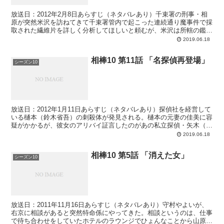
放送日：2012年2月8日あらすじ（ネタバレあり）千束署の刑事・相
原が突然米沢を訪ねてきて千束署管内で起こった連続通り魔事件で採
取された繊維片を詳しく分析してほしいと頼むが、米沢は所轄の鑑識
で調べたのなら結果は同じだと断る。米沢が相原につき...
2019.06.18
相棒10 第11話 「名探偵再登場」
シーズン10
放送日：2012年1月11日あらすじ（ネタバレあり）探偵社を経営して
いる樋本（鈴木省吾）の刺殺体が発見される。樋本の元妻の佳美に容
疑がかかるが、彼女のアリバイ証言したのがあの私立探偵・矢木（相
棒5第10話「名探偵登場」で登場）だった。八木は...
2019.06.18
相棒10 第5話 「消えた女」
シーズン10
放送日：2011年11月16日あらすじ（ネタバレあり）守村やよいが、
右京に相談があると突然特命係にやってきた。相談というのは、仕事
で待ち合わせをしていたホテルのラウンジでひょんなことから山原京