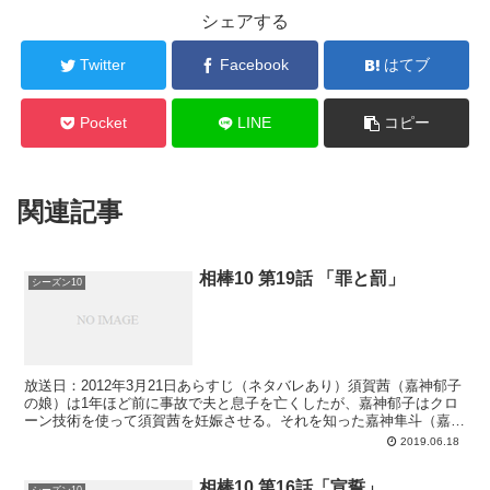
シェアする
Twitter
Facebook
はてブ
Pocket
LINE
コピー
関連記事
相棒10 第19話 「罪と罰」
シーズン10
放送日：2012年3月21日あらすじ（ネタバレあり）須賀茜（嘉神郁子
の娘）は1年ほど前に事故で夫と息子を亡くしたが、嘉神郁子はクロ
ーン技術を使って須賀茜を妊娠させる。それを知った嘉神隼斗（嘉神
郁子の息子）は匿名で文部科学省に告発。文部科学省...
2019.06.18
相棒10 第16話「宣誓」