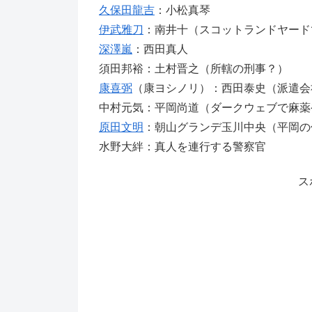
久保田龍吉
：小松真琴
伊武雅刀
：南井十（スコットランドヤード
深澤嵐
：西田真人
須田邦裕：土村晋之（所轄の刑事？）
康喜弼
（康ヨシノリ）：西田泰史（派遣会
中村元気：平岡尚道（ダークウェブで麻薬
原田文明
：朝山グランデ玉川中央（平岡の
水野大絆：真人を連行する警察官
ス