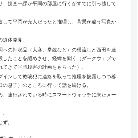
り、捜査一課が平岡の部屋に行くがすでに引っ越して
較して平岡が売人だったと推理し、背景が違う写真か
の遺体発見。
岡への押収品（大麻、拳銃など）の横流しと西田を連
殺したことを認めさせ、経緯を聞く（ダークウェブで
れてきて平岡殺害の計画をもらった）。
ログインして教唆犯に連絡を取って推理を披露しつつ移
田の息子）のところに行って話を続ける。
め、連行されている時にスマートウォッチに来たメー
）。
じず。