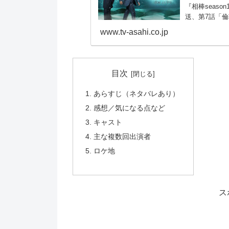
『相棒seaso
送、第7話「
www.tv-asahi.co.jp
目次
あらすじ（ネタバレあり）
感想／気になる点など
キャスト
主な複数回出演者
ロケ地
ス