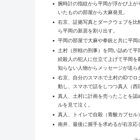
腕時計の指紋から平岡が浮かび上が
いたものの部屋から大麻発見。
右京、証拠写真とダークウェブを比
ら平岡の新居を割り出す。
平岡の部屋で大麻や拳銃と共に平岡
土村（所轄の刑事）を問い詰めて平
続殺人の犯人に仕立て上げて平岡を
知らない人物からメッセージが送ら
右京、自分のスマホで土村のIDで
動し、スマホで話をしつつ真人（西
真人、土村に計画を売ったことを認
ルを見て泣く。
真人、トイレで自殺（青酸カプセル
南井、最後に握手を求めるが右京応