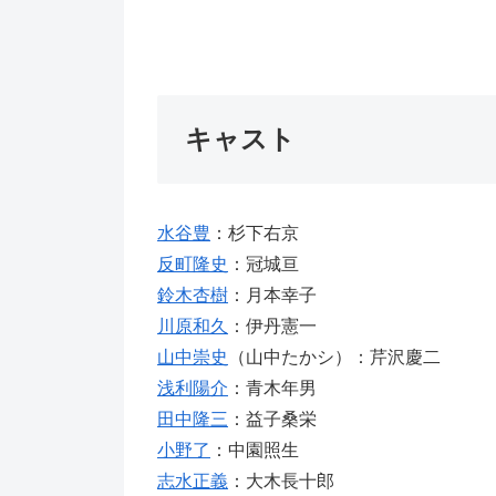
キャスト
水谷豊
：杉下右京
反町隆史
：冠城亘
鈴木杏樹
：月本幸子
川原和久
：伊丹憲一
山中崇史
（山中たかシ）：芹沢慶二
浅利陽介
：青木年男
田中隆三
：益子桑栄
小野了
：中園照生
志水正義
：大木長十郎