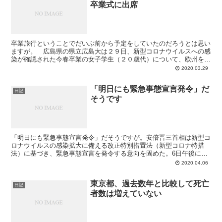
卒業式に出席
卒業旅行ということでだいぶ前から予定をしていたのだろうとは思い
ますが。 広島県の県立広島大は２９日、新型コロナウイルスへの感
染が確認された今春卒業の女子学生（２０歳代）について、欧州を旅
行後、症状があったにもかかわらず、卒業式に出席していた...
2020.03.29
「明日にも緊急事態宣言発令」だ
日記
そうです
「明日にも緊急事態宣言発令」だそうですが。安倍晋三首相は新型コ
ロナウイルスの感染拡大に備える改正特別措置法（新型コロナ特措
法）に基づき、緊急事態宣言を発令する意向を固めた。6日午後に発
令を準備すると表明し、早ければ7日に宣言を出して8日から...
2020.04.06
東京都、過去数年と比較して死亡
日記
者数は増えていない