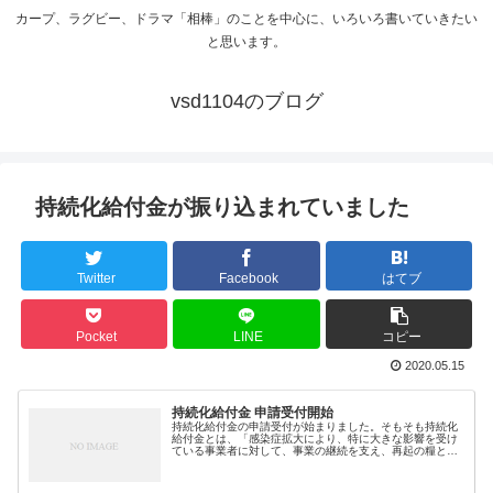
カープ、ラグビー、ドラマ「相棒」のことを中心に、いろいろ書いていきたい
と思います。
vsd1104のブログ
持続化給付金が振り込まれていました
Twitter
Facebook
はてブ
Pocket
LINE
コピー
2020.05.15
持続化給付金 申請受付開始
持続化給付金の申請受付が始まりました。そもそも持続化
給付金とは、「感染症拡大により、特に大きな影響を受け
ている事業者に対して、事業の継続を支え、再起の糧とな
る、事業全般に広く使える、給付金」で、「農業、漁業、
製造業、飲食業、小売業、作家・俳...