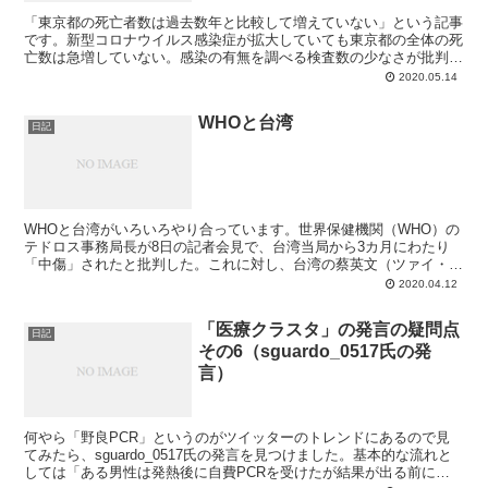
「東京都の死亡者数は過去数年と比較して増えていない」という記事
です。新型コロナウイルス感染症が拡大していても東京都の全体の死
亡数は急増していない。感染の有無を調べる検査数の少なさが批判さ
れる中、この数字は感染症拡大がおおむね制御されていると...
2020.05.14
WHOと台湾
日記
WHOと台湾がいろいろやり合っています。世界保健機関（WHO）の
テドロス事務局長が8日の記者会見で、台湾当局から3カ月にわたり
「中傷」されたと批判した。これに対し、台湾の蔡英文（ツァイ・イ
ンウェン）総統は9日、事実無根だとして「強烈な抗議」...
2020.04.12
「医療クラスタ」の発言の疑問点
日記
その6（sguardo_0517氏の発
言）
何やら「野良PCR」というのがツイッターのトレンドにあるので見
てみたら、sguardo_0517氏の発言を見つけました。基本的な流れと
しては「ある男性は発熱後に自費PCRを受けたが結果が出る前に会