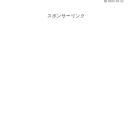
食をし、結果が陽性という連絡を受けても何かの...
2021.02.11
スポンサーリンク