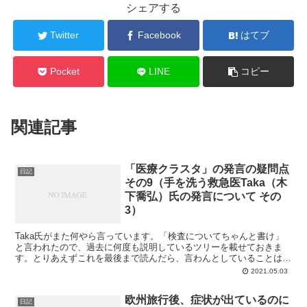
シェアする
Twitter
Facebook
はてブ
Pocket
LINE
コピー
関連記事
「医療クラスタ」の発言の疑問点
日記
その9（手を洗う救急医Taka（木
下喬弘）氏の発言について その
3）
Taka氏がまた何やら言っています。「検査についてちゃんと書け」
と言われたので、過去に何度も説明しているツリーを載せておきま
す。とりあえずこれを最後まで読んだら、言わんとしていることはわ
かると思います。というわけで、その過去のツリーを読んで...
2021.05.03
欧州旅行後、症状が出ているのに
日記