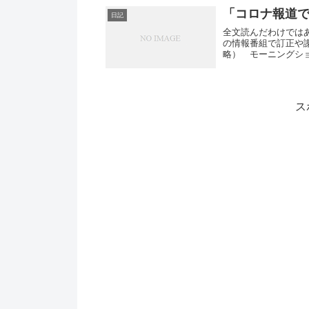
「コロナ報道
日記
全文読んだわけでは
の情報番組で訂正や
略） モーニングシ
検査...
ス