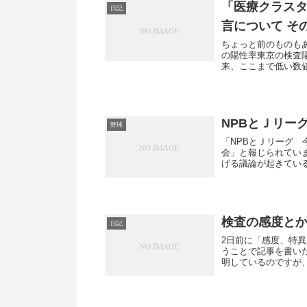
「医療クラスタ
日記
言について そ
ちょっと前のものも
の陽性率東京の検査陽
来、ここまで低い数
陽性...
NPBとＪリー
野球
「NPBとＪリーグ
会」と報じられてい
げる議論が起きてい
ト、選...
検査の感度とか
日記
2日前に「感度、特
うことで記事を書い
明しているのですが
以前は...