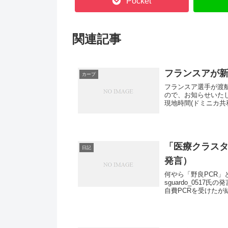
Pocket
関連記事
フランスアが
カープ
フランスア選手が渡
ので、お知らせいた
現地時間(ドミニカ共和
「医療クラスタ」
日記
発言）
何やら「野良PCR
sguardo_051
自費PCRを受けた
の...