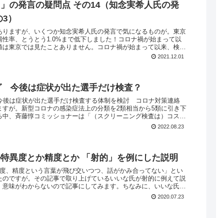
」の発言の疑問点 その14（知念実希人氏の発
の3）
ありますが、いくつか知念実希人氏の発言で気になるものが。東京
性率、とうとう1.0%まで低下しました！コロナ禍が始まって以
値は東京では見たことありません。コロナ禍が始まって以来、検査
2021.12.01
グ 今後は症状が出た選手だけ検査？
 今後は症状が出た選手だけ検査する体制を検討 コロナ対策連絡
ますが。新型コロナの感染症法上の分類を2類相当から5類に引き下
る中、斉藤惇コミッショナーは「（スクリーニング検査は）コス
2022.08.23
特異度とか精度とか 「射的」を例にした説明
異度、精度という言葉が飛び交いつつ、話がかみ合ってない」とい
たのですが。その記事で取り上げているいいな氏が射的に例えて説
、意味がわからないので記事にしてみます。ちなみに、いいな氏は
2020.07.23