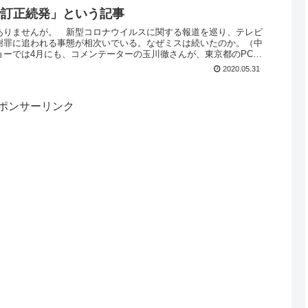
で訂正続発」という記事
ありませんが。 新型コロナウイルスに関する報道を巡り、テレビ
謝罪に追われる事態が相次いでいる。なぜミスは続いたのか。（中
ョーでは4月にも、コメンテーターの玉川徹さんが、東京都のPCR
2020.05.31
ポンサーリンク