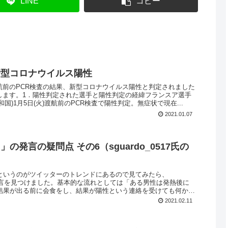
LINE
コピー
新型コロナウイルス陽性
航前のPCR検査の結果、新型コロナウイルス陽性と判定されました
します。1．陽性判定された選手と陽性判定の経緯フランスア選手
国)1月5日(火)渡航前のPCR検査で陽性判定。無症状で現在...
2021.01.07
の発言の疑問点 その6（sguardo_0517氏の
」というのがツイッターのトレンドにあるので見てみたら、
7氏の発言を見つけました。基本的な流れとしては「ある男性は発熱後に
が結果が出る前に会食をし、結果が陽性という連絡を受けても何か
2021.02.11