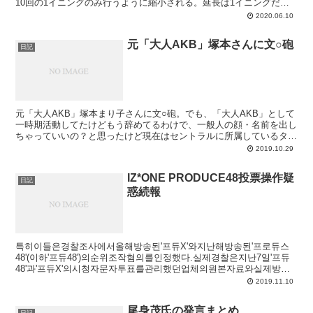
10回の1イニングのみ行うように縮小される。延長は1イニングだけ
になるのか。引き分け増えそうだな。
2020.06.10
元「大人AKB」塚本さんに文○砲
日記
元「大人AKB」塚本まり子さんに文○砲。でも、「大人AKB」として
一時期活動してたけどもう辞めてるわけで、一般人の顔・名前を出し
ちゃっていいの？と思ったけど現在はセントラルに所属しているタレ
ントらしいです。うーん、これなら顔や名前を出しても...
2019.10.29
IZ*ONE PRODUCE48投票操作疑
日記
惑続報
특히이들은경찰조사에서올해방송된'프듀X'와지난해방송된'프로듀스
48'(이하'프듀48')의순위조작혐의를인정했다.실제경찰은지난7일'프듀
48'과'프듀X'의시청자문자투표를관리했던업체의원본자료와실제방송
에서공개된순위가다른것을확인한...
2019.11.10
尾身茂氏の発言まとめ