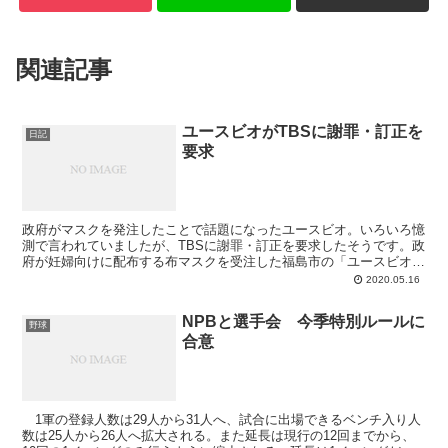
関連記事
ユースビオがTBSに謝罪・訂正を
日記
要求
政府がマスクを発注したことで話題になったユースビオ。いろいろ憶
測で言われていましたが、TBSに謝罪・訂正を要求したそうです。政
府が妊婦向けに配布する布マスクを受注した福島市の「ユースビオ」
の代理人弁護士は5月13日、TBSのニュースバラエテ...
2020.05.16
NPBと選手会 今季特別ルールに
野球
合意
1軍の登録人数は29人から31人へ、試合に出場できるベンチ入り人
数は25人から26人へ拡大される。また延長は現行の12回までから、