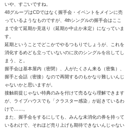
いや、すごいですね。
48グループはCDではなく握手会・イベントをメインに売
っているようなものですが、4thシングルの握手会はここ
まで全て延期か見送り（延期か中止か未定）になっていま
す。
延期ということでどこかでやるつもりでしょうが、これを
消化するめども立っていないのに次のシングルを出してし
まう、と。
握手会は基本屋内（密閉）、人がたくさん来る（密集）、
握手と会話（密接）なので再開するのもかなり難しいんじ
ゃないかと思いますが。
接触前提じゃない特典のみを付けて売るなら理解できます
が、ライブハウスでも「クラスター感染」が起きているわ
けで……。
また、握手会をするにしても、みんな未消化の券を持って
いるわけで、それほど売り上げも期待できないんじゃない