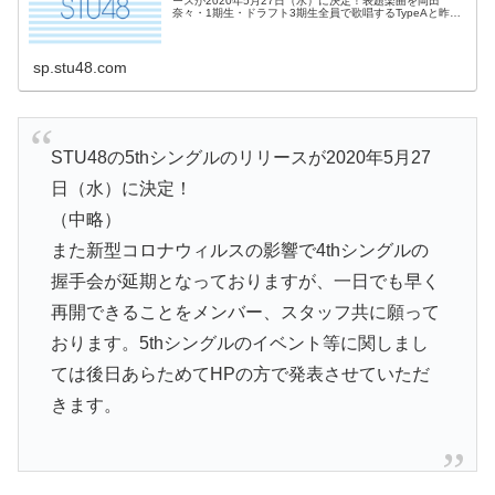
ースが2020年5月27日（水）に決定！表題楽曲を岡田
奈々・1期生・ドラフト3期生全員で歌唱するTypeAと昨年
12月に加入した2期研究生が歌唱するTypeBの2パターンの
表題曲が存在する48グループとして初めての試みを実施。
MusicVideoもそれぞ...
sp.stu48.com
STU48の5thシングルのリリースが2020年5月27
日（水）に決定！
（中略）
また新型コロナウィルスの影響で4thシングルの
握手会が延期となっておりますが、一日でも早く
再開できることをメンバー、スタッフ共に願って
おります。5thシングルのイベント等に関しまし
ては後日あらためてHPの方で発表させていただ
きます。