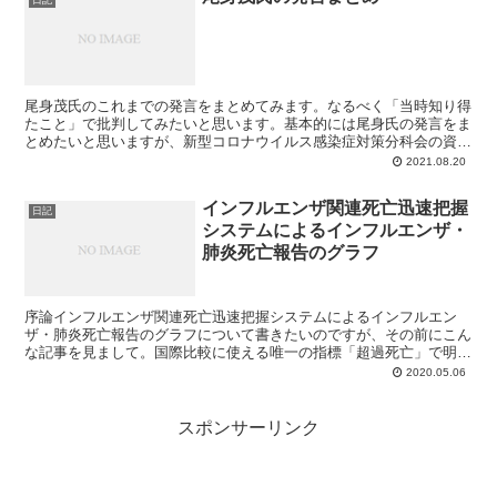
日記
尾身茂氏のこれまでの発言をまとめてみます。なるべく「当時知り得
たこと」で批判してみたいと思います。基本的には尾身氏の発言をま
とめたいと思いますが、新型コロナウイルス感染症対策分科会の資料
も「尾身氏の考えが反映されているだろう」ということで取...
2021.08.20
インフルエンザ関連死亡迅速把握
日記
システムによるインフルエンザ・
肺炎死亡報告のグラフ
序論インフルエンザ関連死亡迅速把握システムによるインフルエン
ザ・肺炎死亡報告のグラフについて書きたいのですが、その前にこん
な記事を見まして。国際比較に使える唯一の指標「超過死亡」で明ら
かになる実態-新型コロナウイルス情報室-Quora簡単に...
2020.05.06
スポンサーリンク