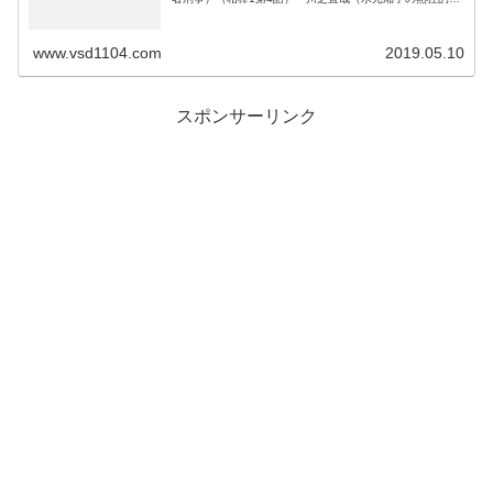
ファン）（相棒9第1話）浜幸一郎・医師（救急救命センタ
ー）（相棒2第1話）・畑山...
www.vsd1104.com
2019.05.10
スポンサーリンク