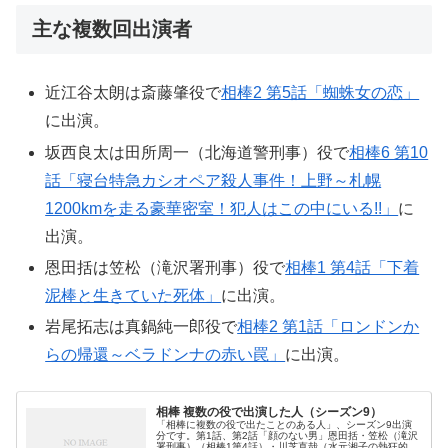
主な複数回出演者
近江谷太朗は斎藤肇役で
相棒2 第5話「蜘蛛女の恋」
に出演。
坂西良太は田所周一（北海道警刑事）役で
相棒6 第10
話「寝台特急カシオペア殺人事件！上野～札幌
1200kmを走る豪華密室！犯人はこの中にいる!!」
に
出演。
恩田括は笠松（滝沢署刑事）役で
相棒1 第4話「下着
泥棒と生きていた死体」
に出演。
岩尾拓志は真鍋純一郎役で
相棒2 第1話「ロンドンか
らの帰還～ベラドンナの赤い罠」
に出演。
相棒 複数の役で出演した人（シーズン9）
「相棒に複数の役で出たことのある人」、シーズン9出演
分です。第1話、第2話「顔のない男」恩田括・笠松（滝沢
署刑事）（相棒1第4話）・川芝直哉（水元湘子の熱狂的な