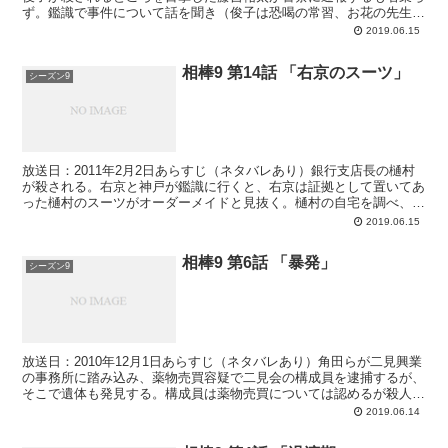
ず。鑑識で事件について話を聞き（俊子は恐喝の常習、お花の先生と
して裕福な家庭に潜り込み弱みを握っては恐喝を繰り...
2019.06.15
相棒9 第14話 「右京のスーツ」
シーズン9
放送日：2011年2月2日あらすじ（ネタバレあり）銀行支店長の樋村
が殺される。右京と神戸が鑑識に行くと、右京は証拠として置いてあ
った樋村のスーツがオーダーメイドと見抜く。樋村の自宅を調べ、殺
されたときに着ていたスーツだけがクラシカルなスタイ...
2019.06.15
相棒9 第6話 「暴発」
シーズン9
放送日：2010年12月1日あらすじ（ネタバレあり）角田らが二見興業
の事務所に踏み込み、薬物売買容疑で二見会の構成員を逮捕するが、
そこで遺体も発見する。構成員は薬物売買については認めるが殺人に
ついては黙秘し、殺された男の身元についても黙秘。...
2019.06.14