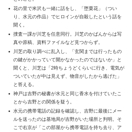
花の里で米沢も一緒に話をし、「堕栗花」（つい
り、水元の作品）でヒロインが自殺したという話を
聞く。
捜査一課が川芝を任意同行。川芝のかばんからは写
真や原稿、資料ファイルなど見つからず。
川芝の取り調べに乱入し、「玄関までは行ったもの
の鍵がかかっていて開かなかったのではないか」と
聞くと、川芝は「2時ちょうどくらいに行き、電気が
ついていたが中は見えず、物音がしたから逃げた」
と答える。
神戸は吉野の秘書が水元と同じ香水を付けていたこ
とから吉野との関係を疑う。
水元の携帯電話の記録を確認し、吉野に最後にメー
ルを送ったのは基地局が吉野がいた場所と判明。そ
こで右京が「この部屋から携帯電話を持ち去り、ア