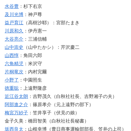
水谷豊
：杉下右京
及川光博
：神戸尊
益戸育江
（高樹沙耶）：宮部たまき
川原和久
：伊丹憲一
大谷亮介
：三浦信輔
山中崇史
（山中たかシ）：芹沢慶二
山西惇
：角田六郎
六角精児
：米沢守
片桐竜次
：内村完爾
小野了
：中園照生
徳重聡
：上遠野隆彦
近江谷太朗
：吉野茂久（白秋社社長、吉野湘子の夫）
阿部進之介
：篠原孝介（元上遠野の部下）
梅宮万紗子
：笠井享子（伏見の娘）
金子久美：橋田智美（白秋社社長秘書）
坂西良太
：山根幸博（豊日商事運輸部部長、笠井の上司）