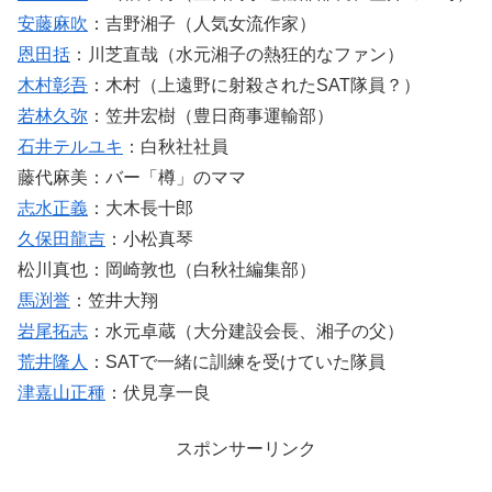
安藤麻吹
：吉野湘子（人気女流作家）
恩田括
：川芝直哉（水元湘子の熱狂的なファン）
木村彰吾
：木村（上遠野に射殺されたSAT隊員？）
若林久弥
：笠井宏樹（豊日商事運輸部）
石井テルユキ
：白秋社社員
藤代麻美：バー「樽」のママ
志水正義
：大木長十郎
久保田龍吉
：小松真琴
松川真也：岡崎敦也（白秋社編集部）
馬渕誉
：笠井大翔
岩尾拓志
：水元卓蔵（大分建設会長、湘子の父）
荒井隆人
：SATで一緒に訓練を受けていた隊員
津嘉山正種
：伏見享一良
スポンサーリンク