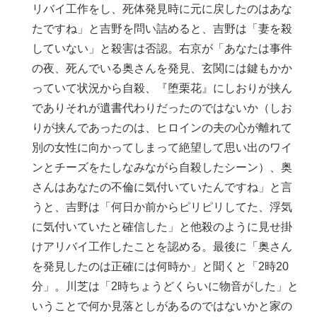
リバイ工作をし、死体発見時に元に戻したのはあな
たですね」と吉野を問い詰めると、吉野は「妻を殺
していない」と殺害は否認。右京が「あなたは事件
の夜、死んでいる奥さんを発見、玄関には鍵もかか
っていて状況から自殺、『堕栗花』にしおりが挟ん
でありそれが遺書代わりだったのではないか（しお
りが挟んであったのは、ヒロインの夫の心が離れて
別の女性に向かってしまって絶望して思い出のワイ
ンとチーズをたしなみながら自殺したシーン）、奥
さんはあなたの不倫に気付いていたんですね」と言
うと、吉野は「何日か前からピリピリしてた、浮気
に気付いていたと確信した」と他殺のように見せ掛
けアリバイ工作したことを認める。最後に「奥さん
を発見したのは正確には何時か」と聞くと「2時20
分」。川芝は「2時ちょうどくらいに物音がした」と
いうことで何か見落としがあるのではないかと家の