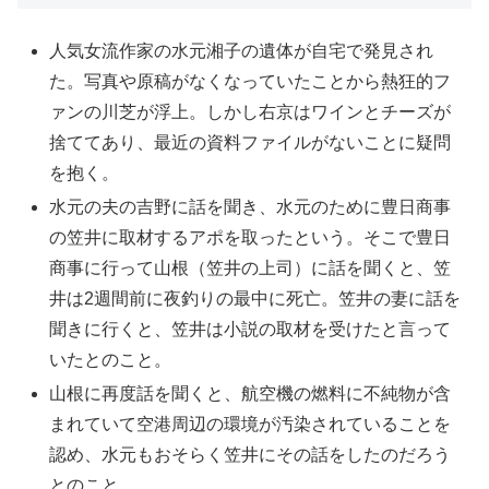
人気女流作家の水元湘子の遺体が自宅で発見され
た。写真や原稿がなくなっていたことから熱狂的フ
ァンの川芝が浮上。しかし右京はワインとチーズが
捨ててあり、最近の資料ファイルがないことに疑問
を抱く。
水元の夫の吉野に話を聞き、水元のために豊日商事
の笠井に取材するアポを取ったという。そこで豊日
商事に行って山根（笠井の上司）に話を聞くと、笠
井は2週間前に夜釣りの最中に死亡。笠井の妻に話を
聞きに行くと、笠井は小説の取材を受けたと言って
いたとのこと。
山根に再度話を聞くと、航空機の燃料に不純物が含
まれていて空港周辺の環境が汚染されていることを
認め、水元もおそらく笠井にその話をしたのだろう
とのこと。