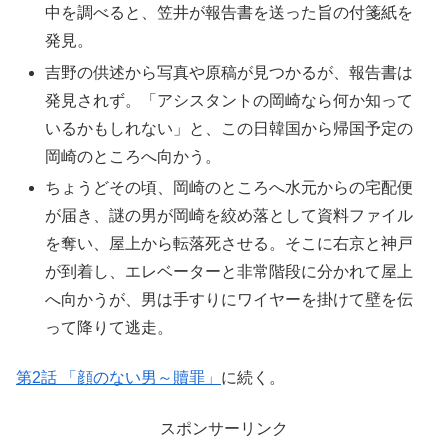
中を調べると、笠井が報告書を送った旨の付箋紙を
発見。
吉野の供述から写真や原稿が見つかるが、報告書は
発見されず。「アシスタントの岡崎なら何か知って
いるかもしれない」と、この日韓国から帰国予定の
岡崎のところへ向かう。
ちょうどその頃、岡崎のところへ水元からの宅配便
が届き、謎の男が岡崎を絞め落として資料ファイル
を奪い、屋上から転落死させる。そこに右京と神戸
が到着し、エレベーターと非常階段に分かれて屋上
へ向かうが、男は手すりにワイヤーを掛けて壁を伝
って降りて逃走。
第2話 「顔のない男～贖罪」
に続く。
スポンサーリンク