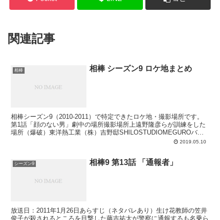
関連記事
相棒 シーズン9 ロケ地まとめ
相棒
相棒シーズン9（2010-2011）で特定できたロケ地・撮影場所です。
第1話「顔のない男」劇中の場所撮影場所上遠野隆彦らが訓練をした
場所（爆破）東洋熱工業（株）吉野邸SHILOSTUDIOMEGUROバー
樽BarTARU（第1銀緑ビル）警視...
2019.05.10
相棒9 第13話 「通報者」
シーズン9
放送日：2011年1月26日あらすじ（ネタバレあり）生け花教師の笠井
俊子が殺されるところを目撃した藤吉祐太が警察に通報するも名乗ら