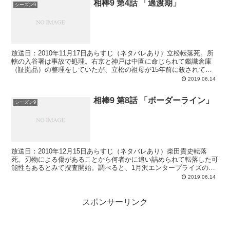
相棒9 第4話 「過渡期」
シーズン9
放送日：2010年11月17日あらすじ（ネタバレあり）立松転落死。所
轄の入谷署は事故で処理。右京と神戸は中園に命じられて鑑識倉庫
（証拠品）の整理をしていたが、立松の祖母が15年前に殺されてい
ることなどを米沢から聞いて調べ始める。入谷署に行っ...
2019.06.14
相棒9 第8話 「ボーダーライン」
シーズン9
放送日：2010年12月15日あらすじ（ネタバレあり）柴田貴史転落
死。刃物による傷があることから何者かに追い詰められて転落した可
能性もあるとみて捜査開始。調べると、1月沢エンタープライズの正
社員になる沢エンタープライズを解雇されゴーダ土建（...
2019.06.14
スポンサーリンク