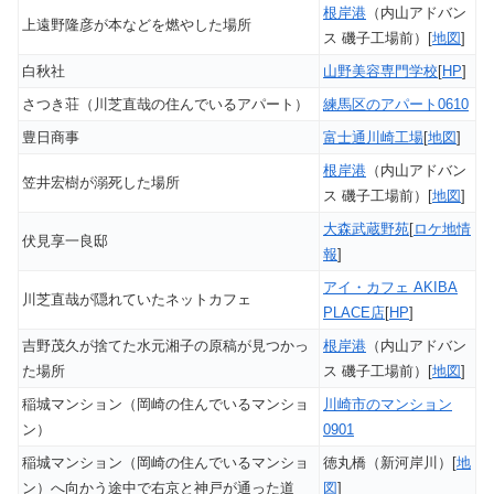
根岸港
（内山アドバン
上遠野隆彦が本などを燃やした場所
ス 磯子工場前）[
地図
]
白秋社
山野美容専門学校
[
HP
]
さつき荘（川芝直哉の住んでいるアパート）
練馬区のアパート0610
豊日商事
富士通川崎工場
[
地図
]
根岸港
（内山アドバン
笠井宏樹が溺死した場所
ス 磯子工場前）[
地図
]
大森武蔵野苑
[
ロケ地情
伏見享一良邸
報
]
アイ・カフェ AKIBA
川芝直哉が隠れていたネットカフェ
PLACE店
[
HP
]
吉野茂久が捨てた水元湘子の原稿が見つかっ
根岸港
（内山アドバン
た場所
ス 磯子工場前）[
地図
]
稲城マンション（岡崎の住んでいるマンショ
川崎市のマンション
ン）
0901
稲城マンション（岡崎の住んでいるマンショ
徳丸橋（新河岸川）[
地
ン）へ向かう途中で右京と神戸が通った道
図
]