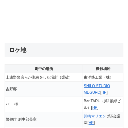
ロケ地
劇中の場所
撮影場所
上遠野隆彦らが訓練をした場所（爆破）
東洋熱工業（株）
SHILO STUDIO
吉野邸
MEGURO
[
HP
]
Bar TARU（第1銀緑ビ
バー 樽
ル）[
HP
]
川崎マリエン
第6会議
警視庁 刑事部長室
室[
HP
]