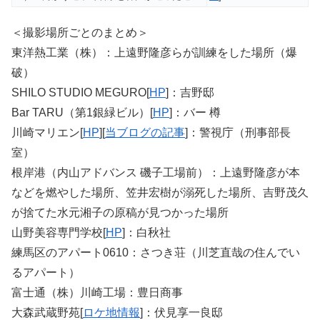
＜撮影場所ごとのまとめ＞
東洋熱工業（株）：上遠野隆彦らが訓練をした場所（爆
破）
SHILO STUDIO MEGURO[
HP
]：吉野邸
Bar TARU（第1銀緑ビル）[
HP
]：バー 樽
川崎マリエン[
HP
][
当ブログの記事
]：警視庁（刑事部長
室）
根岸港（内山アドバンス 磯子工場前）：上遠野隆彦が本
などを燃やした場所、笠井宏樹が溺死した場所、吉野茂久
が捨てた水元湘子の原稿が見つかった場所
山野美容専門学校[
HP
]：白秋社
練馬区のアパート0610：さつき荘（川芝直哉の住んでい
るアパート）
富士通（株）川崎工場：豊日商事
大森武蔵野苑[
ロケ地情報
]：伏見享一良邸