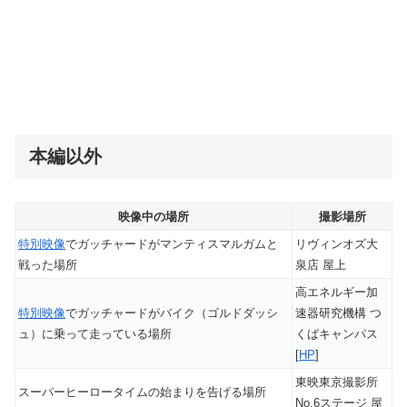
本編以外
映像中の場所
撮影場所
特別映像
でガッチャードがマンティスマルガムと
リヴィンオズ大
戦った場所
泉店 屋上
高エネルギー加
特別映像
でガッチャードがバイク（ゴルドダッシ
速器研究機構 つ
ュ）に乗って走っている場所
くばキャンパス
[
HP
]
東映東京撮影所
スーパーヒーロータイムの始まりを告げる場所
No.6ステージ 屋