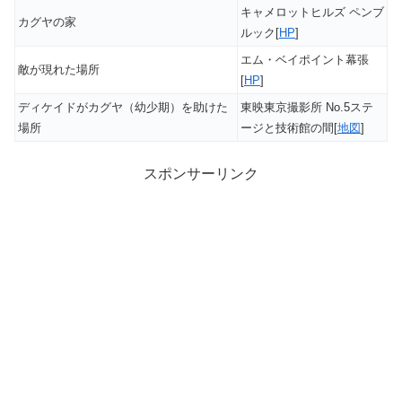
キャメロットヒルズ ペンブ
カグヤの家
ルック[
HP
]
エム・ベイポイント幕張
敵が現れた場所
[
HP
]
ディケイドがカグヤ（幼少期）を助けた
東映東京撮影所 No.5ステ
場所
ージと技術館の間[
地図
]
スポンサーリンク