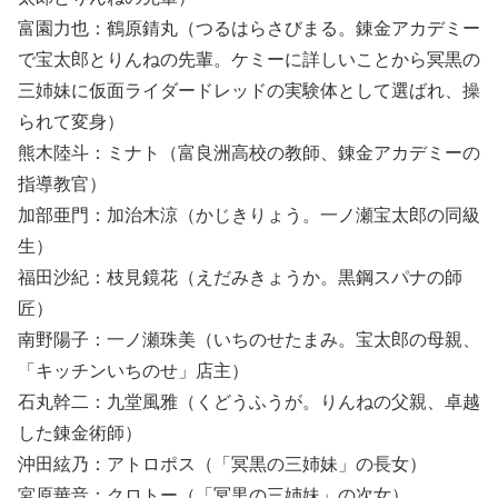
富園力也：鶴原錆丸（つるはらさびまる。錬金アカデミー
で宝太郎とりんねの先輩。ケミーに詳しいことから冥黒の
三姉妹に仮面ライダードレッドの実験体として選ばれ、操
られて変身）
熊木陸斗：ミナト（富良洲高校の教師、錬金アカデミーの
指導教官）
加部亜門：加治木涼（かじきりょう。一ノ瀬宝太郎の同級
生）
福田沙紀：枝見鏡花（えだみきょうか。黒鋼スパナの師
匠）
南野陽子：一ノ瀬珠美（いちのせたまみ。宝太郎の母親、
「キッチンいちのせ」店主）
石丸幹二：九堂風雅（くどうふうが。りんねの父親、卓越
した錬金術師）
沖田絃乃：アトロポス（「冥黒の三姉妹」の長女）
宮原華音：クロトー（「冥黒の三姉妹」の次女）