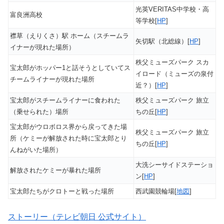
光英VERITAS中学校・高
富良洲高校
等学校[
HP
]
襟草（えりくさ）駅 ホーム（スチームラ
矢切駅（北総線）[
HP
]
イナーが現れた場所）
秩父ミューズパーク スカ
宝太郎がホッパー1と話そうとしていてス
イロード（ミューズの泉付
チームライナーが現れた場所
近？）[
HP
]
宝太郎がスチームライナーに食われた
秩父ミューズパーク 旅立
（乗せられた）場所
ちの丘[
HP
]
宝太郎がウロボロス界から戻ってきた場
秩父ミューズパーク 旅立
所（ケミーが解放された時に宝太郎とり
ちの丘[
HP
]
んねがいた場所）
大洗シーサイドステーショ
解放されたケミーが暴れた場所
ン[
HP
]
宝太郎たちがクロトーと戦った場所
西武園競輪場[
地図
]
ストーリー（テレビ朝日 公式サイト）