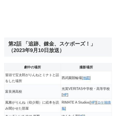
第2話 「追跡、錬金、スケボーズ！」
（2023年9月10日放送）
劇中の場所
撮影場所
冒頭で宝太郎がりんねとミナトと話
西武園競輪場[
地図
]
をした場所
光英VERITAS中学校・高等学校
富良洲高校
[
HP
]
風雅がりんね（幼少期）に絵本を読
RIMATE A Studios[
HP
][
ロケ地情
み聞かせた部屋
報
]