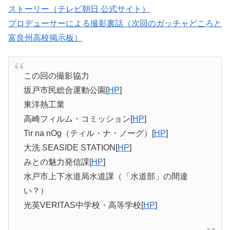
ストーリー（テレビ朝日 公式サイト）
プロデューサーによる撮影裏話（次回のガッチャどころと
富良州高校掲示板）
この回の撮影協力
坂戸市民総合運動公園[
HP
]
東洋熱工業
高崎フィルム・コミッション[
HP
]
Tir na nOg（ティル・ナ・ノーグ）[
HP
]
大洗 SEASIDE STATION[
HP
]
みとの魅力発信課[
HP
]
水戸市上下水道局水道課（「水道部」の間違
い？）
光英VERITAS中学校・高等学校[
HP
]