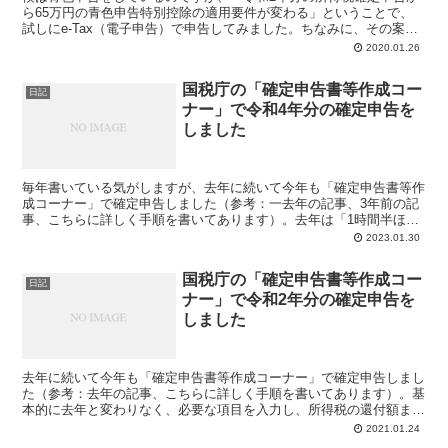
ら65万円の青色申告特別控除の適用要件が変わる」ということで、
試しにe-Tax（電子申告）で申告してみました。ちなみに、その案内
はこちら（PDF）。これは簡単に言うと、「e-Ta...
2020.01.26
国税庁の「確定申告書等作成コー
日記
ナー」で令和4年分の確定申告を
しました
毎年書いている気がしますが、去年に続いて今年も「確定申告書等作
成コーナー」で確定申告しました（参考：一去年の記事、3年前の記
事、こちらに詳しく手順を書いてあります）。去年は「1時間半ほど
で終了しました」と書いていますが、今年は1時間で終了。...
2023.01.30
国税庁の「確定申告書等作成コー
日記
ナー」で令和2年分の確定申告を
しました
去年に続いて今年も「確定申告書等作成コーナー」で確定申告しまし
た（参考：去年の記事、こちらに詳しく手順を書いてあります）。基
本的に去年と変わりなく、必要な項目を入力し、所得税の還付額まで
自動で計算され、さっと終了しました。ちなみに、去年はこ...
2021.01.24