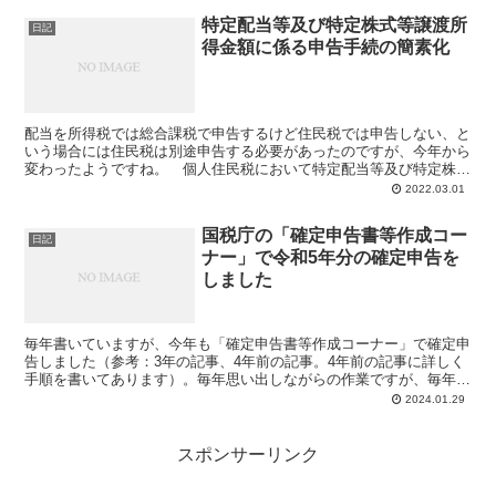
特定配当等及び特定株式等譲渡所
日記
得金額に係る申告手続の簡素化
配当を所得税では総合課税で申告するけど住民税では申告しない、と
いう場合には住民税は別途申告する必要があったのですが、今年から
変わったようですね。 個人住民税において特定配当等及び特定株式
等譲渡所得金額の全部を申告不要とする場合に、確定申告書...
2022.03.01
国税庁の「確定申告書等作成コー
日記
ナー」で令和5年分の確定申告を
しました
毎年書いていますが、今年も「確定申告書等作成コーナー」で確定申
告しました（参考：3年の記事、4年前の記事。4年前の記事に詳しく
手順を書いてあります）。毎年思い出しながらの作業ですが、毎年支
払い元の住所を検索しているので、今年も「一覧を作った...
2024.01.29
スポンサーリンク