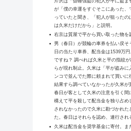
芹沢は「昏睡強盗の犯人が平に盗ま
が「僕の幸運をすぐそこにあった、
っていたと聞き、「犯人が狙ったの
は久米だけだから」と説明。
右京は質屋で平から買い取った物を
男（春日）が競輪の車券を払い戻そ
日の当たり車券、配当金は1539万
ですね？ 調べれば久米と平の指紋
らが現れ制止。久米は「平が盗みに
ンコで並んでた際に頼まれて買いに
結果すら調べていなかったが久米が
春日が客として久米の注意を引く間
構えて平を殺して配当金を独り占め
されなかったので久米に勘づかれた
た。春日はそれらを認め、連行され
久米は配当金を奨学基金に寄付。ま