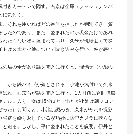
気付きカーテンで隠す。右京は金庫（プッシュナンバ
とに気付く。
末。それを用いればどの番号を押したか判別でき、質
をしたのであり、また、盗まれたのが現金だけであれ
られたくない物も盗まれており、久米が現場近くで探
イトは久米と小池について聞き込みを行い、仲が悪い
池の店の傘があり話を聞きに行くと、瑠璃子（小池の
、上から鉄パイプが落とされる。小池が気付いて久米
運ばれ、右京らが話を聞きに行き、1カ月前に昏睡強盗
ホテルに入り、女は15分ほどで出たが小池は朝フロン
だった）と聞くと、小池は認める。久米がそれを撮影
睡強盗を繰り返しているが巧妙に防犯カメラに映らな
」と迫る。しかし、平に盗まれたことを説明。伊丹と