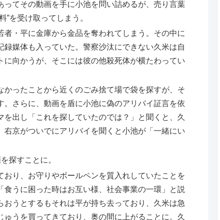
あってその動画を手に小池を問い詰めるが、売り言葉
料”を受け取ってしまう。
若者・平に金庫から金品を奪われてしまう。その中に
記録媒体も入っていた。警察沙汰にできない久米は自
トに向かうが、そこには彼の他殺死体が横たわってい
なかったことから近くのごみ捨て場で袋を探すが、そ
す。さらに、動画を盾に小池に偽のアリバイ証言を依
マを出し「これを探していたのでは？」と聞くと、久
。右京がついでにアリバイを聞くと小池が「一緒にい
画を探すことに。
ており、お守りやボールペンを質入れしていたことを
「食うに困った時はお互い様、社会事業の一環」と説
らおうとするもそれは平が持ち去っており、久米は急
じゅうを買ってきており、奥の間に上がることに。久