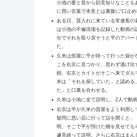
小池の妻と昔から顔見知りなことも
に買い言葉で本意とは裏腹に“口止め
ある日、質入れに来ている常連客の
は小池の不倫現場を記録した動画の
分でそれを取り戻そうと平のアパー
た。
久米は部屋に平が持って行った袋が
こを右京に見つかり、思わず逃げ出
頼。右京とカイトがそこへ来てダル
米は「それを探していた」と認める
た」と口裏を合わせる。
久米は小池に全て説明し、2人で動
右京は平が久米の質屋をよく利用し
疑問に思い店に行って話を聞くと、
明。そこで平が預けた物を見せても
遽見繕って説明。さらに右京はまん