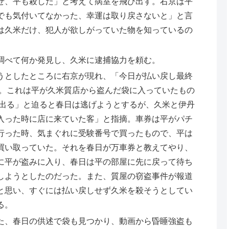
せ、平も殺した」と考えて病室を飛び出す。右京は平
でも気付いてなかった、幸運は取り戻さないと」と言
は久米だけ、犯人が欲しがっていた物を知っているの
調べて何か発見し、久米に逮捕協力を頼む。
うとしたところに右京が現れ、「今日が払い戻し最終
円。これは平が久米質店から盗んだ袋に入っていたもの
が出る」と迫ると春日は逃げようとするが、久米と伊丹
入った時に店に来ていた客」と指摘。車券は平がパチ
行った時、気まぐれに受験番号で買ったもので、平は
買い取っていた。それを春日が万車券と教えてやり、
に平が盗みに入り、春日は平の部屋に先に戻って待ち
しようとしたのだった。また、質屋の窃盗事件が報道
と思い、すぐには払い戻しせず久米を殺そうとしてい
る。
た、春日の供述で袋も見つかり、動画から昏睡強盗も