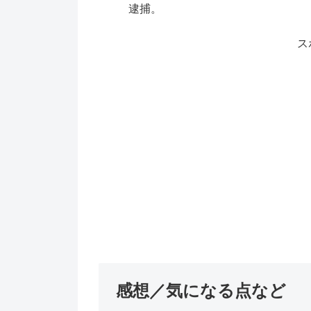
逮捕。
ス
感想／気になる点など