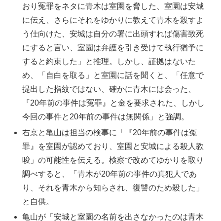
おり冤罪をネタに青木は室園を脅した、室園は安城
に伝え、さらにそれをゆかりに教えて青木を殺すよ
う仕向けた、安城は自分の署に出頭すれば傷害致死
にすると言い、室園は弁護を引き受けて執行猶予に
すると約束した」と推理。しかし、証拠はないた
め、「自白を取る」と室園に話を聞くと、「任意で
提出した指紋ではない、確かに青木には会った、
『20年前の事件は冤罪』と金を要求された、しかし
今回の事件と20年前の事件は無関係」と強調。
右京と亀山は担当の検事に「『20年前の事件は冤
罪』を室園が認めており、室園と安城による殺人教
唆」の可能性を伝える。検察で改めてゆかりを取り
調べすると、「青木が20年前の事件の真犯人であ
り、それを青木から知らされ、復讐のため殺した」
と自供。
亀山が「安城と室園の名前を出さなかったのは青木