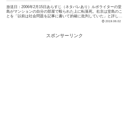
放送日：2006年2月15日あらすじ（ネタバレあり）ルポライターの堂
島がマンションの自分の部屋で殴られた上に転落死。右京は堂島のこ
とを「以前は社会問題を記事に書いて的確に批判していた」と評し、
「最新のキリン芸能に載った堂島の記事は国土交通大...
2019.06.02
スポンサーリンク