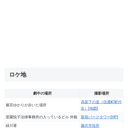
ロケ地
劇中の場所
撮影場所
高架下の道（信濃町駅付
篠宮ゆかりが歩いた場所
近）
[
地図
]
室園悦子法律事務所の入っているビル 外観
新宿パークタワー
[
HP
]
緑川署
藤沢市役所