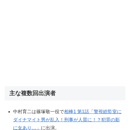
主な複数回出演者
中村育二は篠塚敬一役で
相棒1 第1話「警視総監室に
ダイナマイト男が乱入！刑事が人質に！？犯罪の影
に女あり…」
に出演。