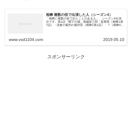
相棒 複数の役で出演した人（シーズン4）
「相棒に複数の役で出たことのある人」、シーズン4出演
分です。第1話「閣下の城」堀越富三郎・監察医（相棒1第
7話）・浅倉の裁判の裁判官（相棒2第1話）・？（相棒4第
1話）唐沢民賢・安岡喜一郎（弁護士）（相棒4第1話）・
桂（国立微生物研究所所長...
www.vsd1104.com
2019.05.10
スポンサーリンク