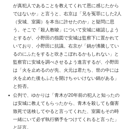
が真犯人であることを教えてくれて恩に感じたから
ではないか」と言うと、右京は「兄を冤罪にした2人
（安城、室園）を本当に許せたのか」と疑問に思
う。そこで「殺人教唆」について安城に確認しよう
とするが、小野田の指図で安城は監察下に置かれて
いており、小野田に抗議。右京が「鍋が沸騰してい
るのにふたをすると吹きこぼれるかもしれない」と
監察官に安城を調べさせるよう進言するが、小野田
は「火を止めるのが先、火元は君たち、世の中には
火を止めた後もふたを開けちゃいけない鍋がある」
と拒否。
公判で、ゆかりは「青木が20年前の犯人と知ったの
は安城に教えてもらったから、青木を殺しても傷害
致死で送検してやると言ってくれた、室園もその時
一緒にいて必ず執行猶予をつけてくれると言った」
と証言。