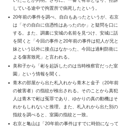
いたことが判明。さらに、一審で有罪となり、控訴
している途中で拘置所で病死したという。
20年前の事件を調べ、自白もあったというが、右京
は「その自白に信憑性はあったのか」と疑問を口に
する。また、調書に安城の名前を見つけ、安城に話
を聞くと「今回の事件と20年前の事件は犯人が兄と
妹という以外に接点はなかった、今回は過剰防衛に
よる傷害致死」と言われる。
美和子から「彬を起訴したのは当時検察官だった室
園」という情報を聞く。
青木の部屋から出た札入れから青木と金子（20年前
の被害者）の指紋が検出される。そのことから真犯
人は青木で彬は冤罪であり、ゆかりの真の動機はそ
れかもしれないと推理。また、札入れから出た別の
指紋を調べると、室園の指紋と一致。
右京と亀山は「20年前の事件はすでに時効になって