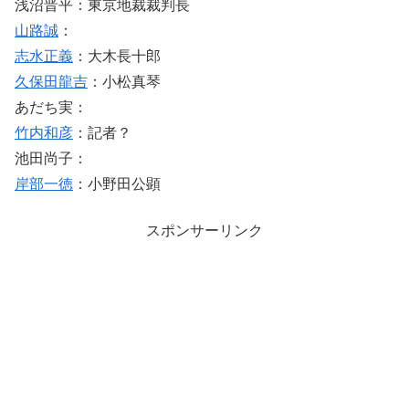
浅沼晋平：東京地裁裁判長
山路誠
：
志水正義
：大木長十郎
久保田龍吉
：小松真琴
あだち実：
竹内和彦
：記者？
池田尚子：
岸部一徳
：小野田公顕
スポンサーリンク