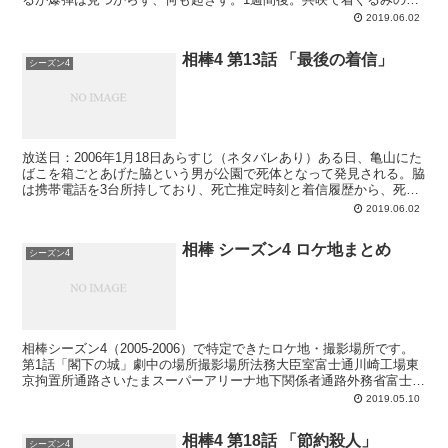
難があり、右京と亀山が共映の撮影所へ。盗難のあった...
2019.06.02
相棒4 第13話 「最後の着信」
シーズン4
放送日：2006年1月18日あらすじ（ネタバレあり）ある日、亀山にた
ばこを箱ごとあげた脇という男が公園で死体となって発見される。脇
は携帯電話を3台所持しており、死亡推定時刻と着信履歴から、死ぬ
直前に白の携帯電話で話していたと思われる。通話相...
2019.06.02
相棒 シーズン4 ロケ地まとめ
シーズン4
相棒シーズン4（2005-2006）で特定できたロケ地・撮影場所です。
第1話「閣下の城」劇中の場所撮影場所法務大臣室富士通川崎工場東
京拘置所通路さいたまスーパーアリーナ地下関係者通路外務省富士通
川崎工場アイアンハート城（閣下の城）ロックハー...
2019.05.10
相棒4 第18話 「節約殺人」
シーズン4