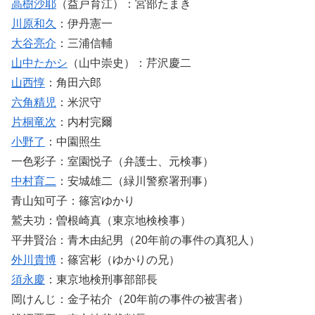
高樹沙耶
（益戸育江）：宮部たまき
川原和久
：伊丹憲一
大谷亮介
：三浦信輔
山中たかシ
（山中崇史）：芹沢慶二
山西惇
：角田六郎
六角精児
：米沢守
片桐竜次
：内村完爾
小野了
：中園照生
一色彩子：室園悦子（弁護士、元検事）
中村育二
：安城雄二（緑川警察署刑事）
青山知可子：篠宮ゆかり
鷲夫功：曽根崎真（東京地検検事）
平井賢治：青木由紀男（20年前の事件の真犯人）
外川貴博
：篠宮彬（ゆかりの兄）
須永慶
：東京地検刑事部部長
岡けんじ：金子祐介（20年前の事件の被害者）