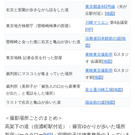
東京都道443号線
（光が
右京と室園が歩きながら話をした道
丘駅付近）[
地図
]
川崎マリエン
第4会議室
東京地方検察庁（曽根崎検事の部屋）
[
HP
]
法務省旧本館前の道
[
地
曽根崎と会った後に右京と亀山が歩いた道
図
]
東映東京撮影所
Gスタジ
東京地検 記者会見を行った部屋
オ 会議室[
地図
]
東映東京撮影所
Gスタジ
裁判前にマスコミが集まっていた場所
オ前[
地図
]
裁判所（美和子が「被告人の口から新事実
富士通川崎工場
[
地図
]
が出た」と電話をした場所）
ラストで右京と亀山が歩いた道
国会前の道
[
地図
]
＜撮影場所ごとのまとめ＞
高架下の道（信濃町駅付近）：篠宮ゆかりが歩いた場所
新宿パークタワー[
HP
]：室園悦子法律事務所の入っている