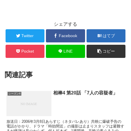
シェアする
Twitter
Facebook
はてブ
Pocket
LINE
コピー
関連記事
相棒4 第20話 「7人の容疑者」
シーズン4
放送日：2006年3月8日あらすじ（ネタバレあり）共映に爆破予告の
電話がかかり、ドラマ「時効間近」の撮影は止まりスタッフは避難す
るが爆弾は見つからず、何も起きず。1週間後。共映で着ぐるみの盗