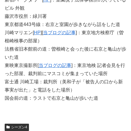
ビル 外観
藤沢市役所：緑川署
東京都道443号線：右京と室園が歩きながら話をした道
川崎マリエン[
HP
][
当ブログの記事
]：東京地方検察庁（曽
根崎検事の部屋）
法務省旧本館前の道：曽根崎と会った後に右京と亀山が歩
いた道
東映東京撮影所[
当ブログの記事
]：東京地検 記者会見を行
った部屋、裁判前にマスコミが集まっていた場所
富士通 川崎工場：裁判所（美和子が「被告人の口から新
事実が出た」と電話をした場所）
国会前の道：ラストで右京と亀山が歩いた道
シーズン4