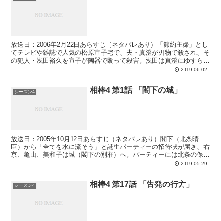
放送日：2006年2月22日あらすじ（ネタバレあり）「節約主婦」とし
てテレビや雑誌で人気の松原宣子宅で、夫・真澄が刃物で殺され、そ
の犯人・浅田裕久を宣子が陶器で殴って殺害。浅田は真澄にゆすられ
ていたと言ったというが、浅田の携帯には真澄からの...
2019.06.02
相棒4 第1話 「閣下の城」
シーズン4
放送日：2005年10月12日あらすじ（ネタバレあり）閣下（北条晴
臣）から「全てを水に流そう」と誕生パーティーの招待状が届き、右
京、亀山、美和子は城（閣下の別荘）へ。パーティーには北条の保釈
取引に関わった小野田公顕と瀬戸内米蔵も招かれていた...
2019.05.29
相棒4 第17話 「告発の行方」
シーズン4