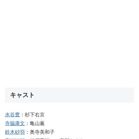
キャスト
水谷豊
：杉下右京
寺脇康文
：亀山薫
鈴木砂羽
：奥寺美和子