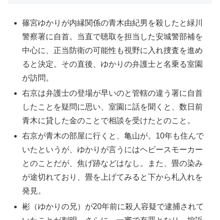
篠宮ゆかりが内縁関係の青木由紀男を殺したと緑川
警察署に自首。当直で聴取を担当した安城警部補を
中心に、正当防衛の可能性も視野に入れ捜査を進め
ると決定。その直後、ゆかりの弁護士と名乗る室園
が訪問。
右京は弁護士の登場が早いのと管轄の違う署に自首
したことを疑問に思い、室園に話を聞くと、数日前
青木に貸した金のことで相談を受けたとのこと。
右京が青木の部屋に行くと、亀山が。10年も住んで
いたというが、ゆかりが言うにはヘビースモーカー
とのことだが、焦げ跡などはなし。また、畳の染み
が途切れており、畳を上げてみると下から札入れを
発見。
彬（ゆかりの兄）が20年前に殺人容疑で逮捕されて