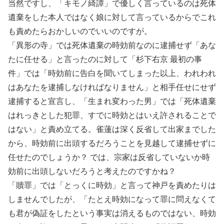
当然ですし、「キモノ綺譚」で優しく言っているのは死体
遺棄をした本人ではなく娘に対して言っているからでこれ
も責めたらおかしいのでいいのですが。
「異形の寺」では死体遺棄の時効前なのに逮捕せず「あな
たに任せる」と言ったのに対して「杉下右京 最初の事
件」では「時効前に告白を聞いてしまった以上、われわれ
はあなたを逮捕しなければなりません」と相手任せにせず
逮捕すると宣言し、「生まれ変わった男」では「死体遺棄
はれっきとした犯罪、すでに時効とはいえ許されることで
はない」と責め立てる。雀蓮は深く反省して出家までした
から、時効前に出頭するだろうことを見越して逮捕せずに
任せたのでしょうか？ では、宗家は反省していないか時
効前に出頭しないだろうと考えたのですかね？
「贖罪」では「とっくに時効」と言って神戸を責めたりは
しませんでしたが、「たとえ時効になって罪に問えなくて
も君が偽証をしたという事実は消えるものではない、時効