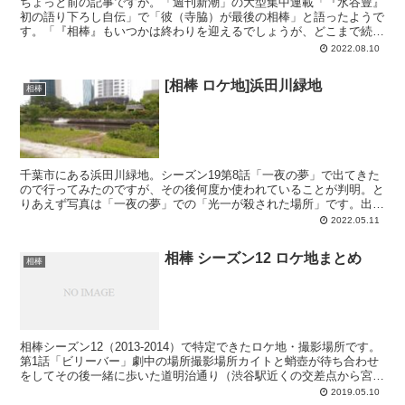
ちょっと前の記事ですが。「週刊新潮」の大型集中連載「『水谷豊』
初の語り下ろし自伝」で「彼（寺脇）が最後の相棒」と語ったようで
す。「『相棒』もいつかは終わりを迎えるでしょうが、どこまで続く
のかは見えていないし、予想はつかない。でも、彼が最後の...
2022.08.10
[相棒 ロケ地]浜田川緑地
相棒
千葉市にある浜田川緑地。シーズン19第8話「一夜の夢」で出てきた
ので行ってみたのですが、その後何度か使われていることが判明。と
りあえず写真は「一夜の夢」での「光一が殺された場所」です。出て
きたのは以下の通り。速水の父親がホームレスをしていた...
2022.05.11
相棒 シーズン12 ロケ地まとめ
相棒
相棒シーズン12（2013-2014）で特定できたロケ地・撮影場所です。
第1話「ビリーバー」劇中の場所撮影場所カイトと蛸壺が待ち合わせ
をしてその後一緒に歩いた道明治通り（渋谷駅近くの交差点から宮下
公園方面）悦子が右京に相談した店（が入ってい...
2019.05.10