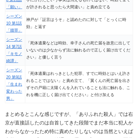
「願い」
が許されると思ったら大間違い」と責め立てる
シーズン
神戸が「証言はうそ」と認めたのに対して「とっくに時
10 第1話
効」と返す
「贖罪」
シーズン
「死体遺棄などは時効、幸子さんの死亡届を故意に出して
14 第7話
いないのは少なからず法に触れるので正しく届け出てくだ
「キモノ
さい」と優しく言う
綺譚」
シーズン
「死体遺棄はれっきとした犯罪、すでに時効とはいえ許さ
20 第9話
れることではない」と責め立て、「翼くんの死亡届を出さ
「生まれ
ずその戸籍に太陽くんを入れていることも法に触れる、こ
変わった
れを機に正しく届け出てください」と付け加える
男」
まとめるとこんな感じですが、「ありふれた殺人」では右
京が直接話したのは自首してきた段階でまだ本当に犯人か
わからなかったため特に責めたりしないのは当然といえば