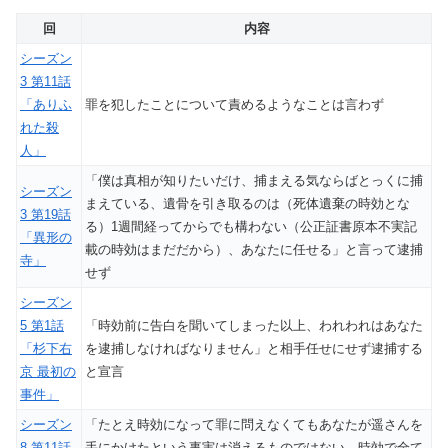
回
内容
シーズン
3 第11話
「ありふ
罪を犯したことについて責めるようなことは言わず
れた殺
人」
「僕は真相が知りたいだけ、捕まえる気ならばとっくに捕
シーズン
まえている、遺骨を引き取るのは（死体遺棄の時効とな
3 第19話
る）1週間経ってからでも構わない（公正証書原本不実記
「異形の
載の時効はまだだから）、あなたに任せる」と言って逮捕
寺」
せず
シーズン
5 第1話
「時効前に告白を聞いてしまった以上、われわれはあなた
「杉下右
を逮捕しなければなりません」と相手任せにせず逮捕する
京 最初の
と宣言
事件」
シーズン
「たとえ時効になって罪に問えなくてもあなたが遥さんを
8 第11話
手にかけたという事実は消えるものではない、時効で全て