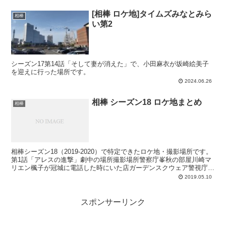
[相棒 ロケ地]タイムズみなとみら
相棒
い第2
シーズン17第14話「そして妻が消えた」で、小田麻衣が坂崎絵美子
を迎えに行った場所です。
2024.06.26
相棒 シーズン18 ロケ地まとめ
相棒
相棒シーズン18（2019-2020）で特定できたロケ地・撮影場所です。
第1話「アレスの進撃」劇中の場所撮影場所警察庁峯秋の部屋川崎マ
リエン楓子が冠城に電話した時にいた店ガーデンスクウェア警視庁副
総監室川崎マリエン秋田の海岸（右京のスマホが...
2019.05.10
スポンサーリンク