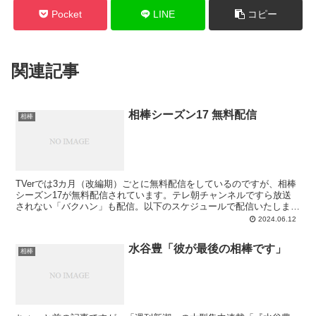
Pocket
LINE
コピー
関連記事
相棒シーズン17 無料配信
相棒
TVerでは3カ月（改編期）ごとに無料配信をしているのですが、相棒
シーズン17が無料配信されています。テレ朝チャンネルですら放送
されない「バクハン」も配信。以下のスケジュールで配信いたしま
す。第1～3話…6/5（水）～7/23（火）第4～6...
2024.06.12
水谷豊「彼が最後の相棒です」
相棒