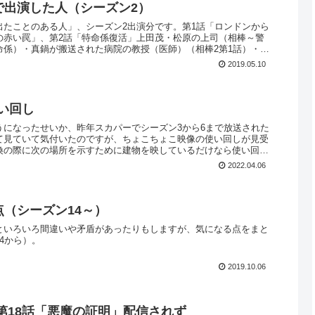
で出演した人（シーズン2）
出たことのある人」、シーズン2出演分です。第1話「ロンドンから
の赤い罠」、第2話「特命係復活」上田茂・松原の上司（相棒～警
命係）・真鍋が搬送された病院の教授（医師）（相棒2第1話）・細
2019.05.10
使い回し
うになったせいか、昨年スカパーでシーズン3から6まで放送された
て見ていて気付いたのですが、ちょこちょこ映像の使い回しが見受
換の際に次の場所を示すために建物を映しているだけなら使い回し
2022.04.06
点（シーズン14～）
といろいろ間違いや矛盾があったりもしますが、気になる点をまと
4から）。
2019.10.06
5 第18話「悪魔の証明」配信されず