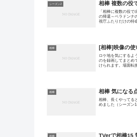
相棒 複数の役
シーズン2
「相棒に複数の役で
の帰還～ベラドンナ
視庁ふたりだけの特
野...
[相棒]映像の
相棒
ロケ地を気にするよ
のを録画してまとめ
けられます。場面転
をし...
相棒 気になる
相棒
相棒、長くやってる
めました（シーズン1
TVerで相棒1
相棒