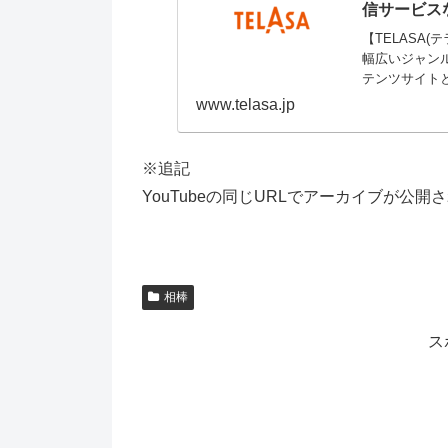
信サービスな
【TELASA
幅広いジャンル
テンツサイト
www.telasa.jp
※追記
YouTubeの同じURLでアーカイブが公開
相棒
ス