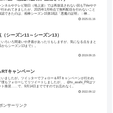
ンネルやテレビ朝日（地上波）では再放送されない回もTVerやテ
行われてきましたが、2025年1月時点で無料配信を行わないこと
認できたのは、相棒シーズン15第18話「悪魔の証明」：榊...
2025.01.16
点（シーズン11～シーズン13）
といろいろ間違いや矛盾があったりもしますが、気になる点をまと
1からシーズン13まで）。
2019.09.15
＆RTキャンペーン
まいましたが。ツイッターでフォロー＆RTキャンペーンが行われ
僕もフォローしてリツイートしましたが、、@tv_asahi_PRはツ
ート推奨……で、9月14日までですのでお忘れなく。
2022.09.12
ポンサーリンク