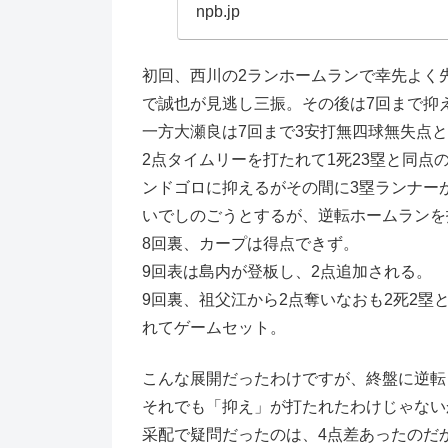
npb.jp
初回、西川の2ランホームランで幸先よく
で誠也が見逃し三振。その後は7回まで抑
一方大瀬良は7回まで3安打無四球無失点
2点タイムリーを打たれて1死23塁と同点
ンドゴロに抑えるがその間に3塁ランナー
いでしのごうとするが、逆転ホームランを
8回裏、カープは得点できず。
9回表は島内が登板し、2点追加される。
9回裏、祖父江から2点奪いなおも2死2
れてゲームセット。
こんな展開だったわけですが、終盤に逆転
それでも「抑え」が打たれたわけじゃない
采配で疑問だったのは、4点差あったのだ