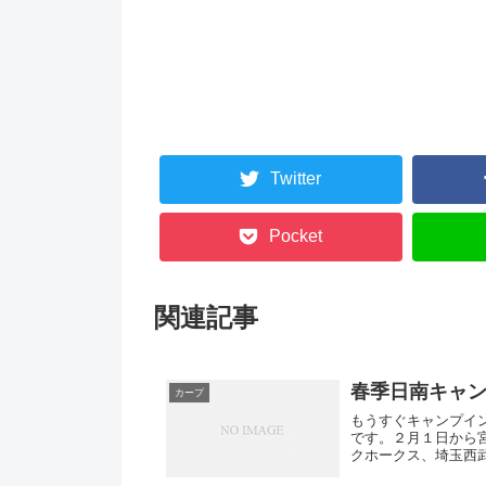
Twitter
Pocket
関連記事
春季日南キャン
カープ
もうすぐキャンプイ
です。２月１日から
クホークス、埼玉西
東京ヤ...