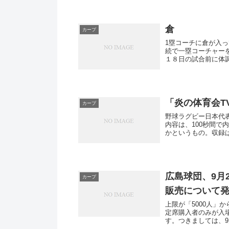
倉
カープ
1塁コーチに倉が入
続で一塁コーチャー
１８日の試合前に体
あるの...
「炎の体育会TV
カープ
野球ラグビー日本代
内容は、100秒間で
かというもの。収録
こ...
広島球団、9月2
カープ
販売について
上限が「5000人」
定席購入者のみが入
す。つきましては、9月