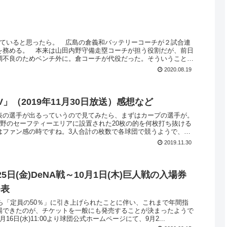
っていると思ったら。 広島の倉義和バッテリーコーチが２試合連
を務める。 本来は山田内野守備走塁コーチが担う役割だが、前日
調不良のためベンチ外に。倉コーチが代役だった。そういうことも
2020.08.19
」（2019年11月30日放送）感想など
表の選手が出るっていうので見てみたら、まずはカープの選手が。
内野のセーフティーエリアに設置された20枚の的を何枚打ち抜ける
はファン感の時ですね。3人合計の枚数で各球団で競うようで、こ
2019.11.30
5日(金)DeNA戦～10月1日(木)巨人戦の入場券
発表
から「定員の50％」に引き上げられたことに伴い、これまで年間指
場できたのが、チケットを一般にも発売することが決まったようで
16日(水)11:00より球団公式ホームページにて、9月2...