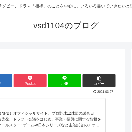
ラグビー、ドラマ「相棒」のことを中心に、いろいろ書いていきたいと
vsd1104のブログ
ブ
Pocket
LINE
コピー
2021.03.27
NPB）オフィシャルサイト。プロ野球12球団の試合日
告先発、ドラフト会議をはじめ、事業・振興に関する情報を
オールスター･ゲームや日本シリーズなど主催試合のチケッ
いただけます。