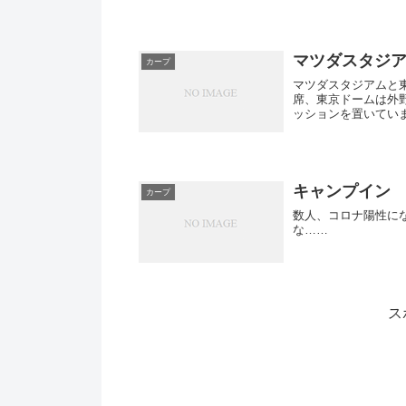
マツダスタジ
カープ
マツダスタジアムと
席、東京ドームは外
ッションを置いてい
真では...
キャンプイン
カープ
数人、コロナ陽性に
な……
ス