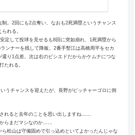
先制。2回にも2点奪い、なおも2死満塁というチャンス
えられる。
と安定して投球を見せるも8回に突如崩れ、1死満塁から
のランナーを残して降板。2番手塹江は高橋周平をセカ
が還り1点差。次は右のビシエドだからかケムナにつな
打たれる。
塁というチャンスを迎えたが、長野がピッチャーゴロに倒
されると去年のことを思い出しますね……
からまだマシなのか……
から松山は守備固めで引っ込めといてよかったんじゃな