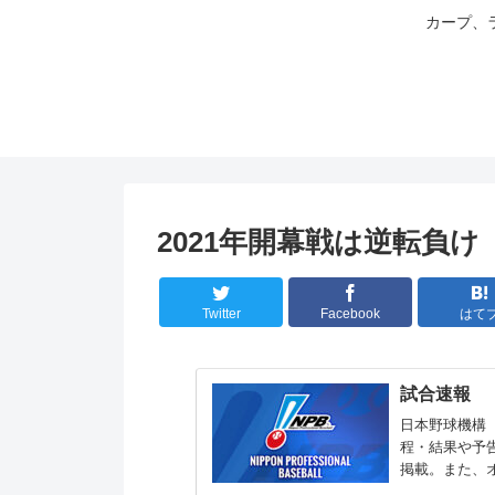
カープ、
2021年開幕戦は逆転負け
Twitter
Facebook
はて
試合速報
日本野球機構（
程・結果や予
掲載。また、
ト情報もご覧