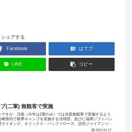
シェアする
Facebook
はてブ
LINE
コピー
プ(二軍) 無観客で実施
ンですが、日南（今年は2軍のみ）では当面無観客で実施するよう
宮崎県内で春季キャンプを実施する当球団、並びに福岡ソフトバン
武ライオンズ、オリックス・バッファローズ、読売ジャイアンツ、
2021.01.17