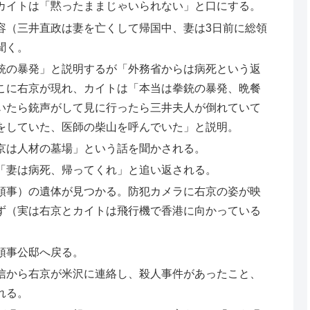
カイトは「黙ったままじゃいられない」と口にする。
容（三井直政は妻を亡くして帰国中、妻は3日前に総領
聞く。
銃の暴発」と説明するが「外務省からは病死という返
こに右京が現れ、カイトは「本当は拳銃の暴発、晩餐
いたら銃声がして見に行ったら三井夫人が倒れていて
をしていた、医師の柴山を呼んでいた」と説明。
京は人材の墓場」という話を聞かされる。
「妻は病死、帰ってくれ」と追い返される。
領事）の遺体が見つかる。防犯カメラに右京の姿が映
ず（実は右京とカイトは飛行機で香港に向かっている
領事公邸へ戻る。
信から右京が米沢に連絡し、殺人事件があったこと、
れる。