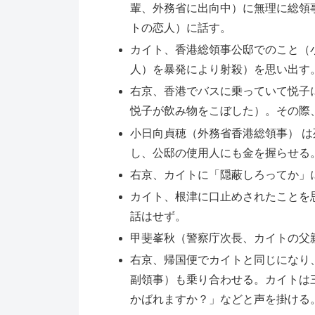
輩、外務省に出向中）に無理に総領
トの恋人）に話す。
カイト、香港総領事公邸でのこと（
人）を暴発により射殺）を思い出す
右京、香港でバスに乗っていて悦子
悦子が飲み物をこぼした）。その際
小日向貞穂（外務省香港総領事） 
し、公邸の使用人にも金を握らせる
右京、カイトに「隠蔽しろってか」
カイト、根津に口止めされたことを
話はせず。
甲斐峯秋（警察庁次長、カイトの父
右京、帰国便でカイトと同じになり
副領事）も乗り合わせる。カイトは
かばれますか？」などと声を掛ける