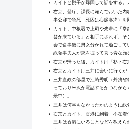
カイトと悦子が帰国して話をする。
右京、登庁。課長に頼んでおいた内
事公邸で急死、死因は心臓麻痺）を
カイト、中根署で上司や先輩に「拳
答が来ている」と相手にされず。そ
会で食事後に男女分かれて過ごして
総領事夫人が銃を握って真っ青な顔
右京が帰った後、カイトは「杉下右
右京とカイトは三井に会いに行くが
三井直政の部屋で江崎秀明（外務省
っており米沢が電話するがつながら
最中）。
三井は何事もなかったかのように総
右京とカイト、香港に到着。不在着
三井は香港にいることなどを教えら