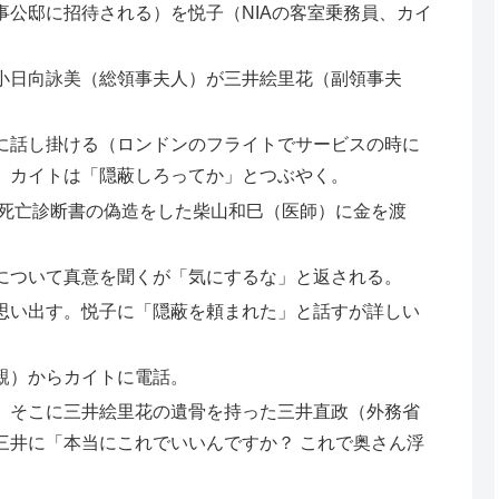
事公邸に招待される）を悦子（NIAの客室乗務員、カイ
小日向詠美（総領事夫人）が三井絵里花（副領事夫
。
に話し掛ける（ロンドンのフライトでサービスの時に
、カイトは「隠蔽しろってか」とつぶやく。
は死亡診断書の偽造をした柴山和巳（医師）に金を渡
。
について真意を聞くが「気にするな」と返される。
思い出す。悦子に「隠蔽を頼まれた」と話すが詳しい
親）からカイトに電話。
、そこに三井絵里花の遺骨を持った三井直政（外務省
三井に「本当にこれでいいんですか？ これで奥さん浮
。