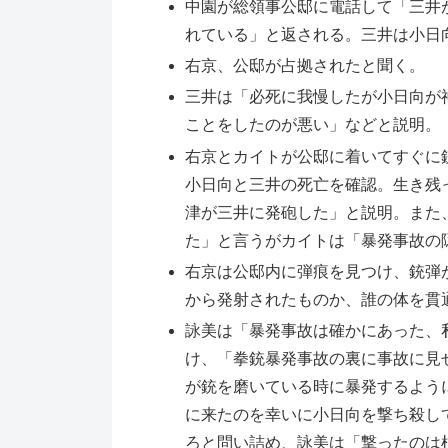
中園が総領事公邸に電話して「三井
れている」と返される。三井は小日
右京、公邸が占拠されたと聞く。
三井は「必死に我慢したが小日向が
ことをしたのが悪い」などと説明。
右京とカイトが公邸に着いてすぐに
小日向と三井の死亡を確認。生き残
津が三井に発砲した」と説明。また
た」と言うがカイトは「暴発事故の
右京は公邸内に弾痕を見つけ、銃弾
から発射されたものか、誰の体を貫
詠美は「暴発事故は確かにあった、
け、「拳銃暴発事故の裏に事故に見
が銃を磨いている時に暴発するよう
に来たのを幸いに小日向を撃ち殺し
ろと問い詰め、詠美は「撃ったのは