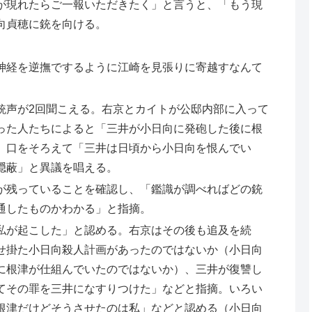
が現れたらご一報いただきたく」と言うと、「もう現
向貞穂に銃を向ける。
神経を逆撫でするように江崎を見張りに寄越すなんて
銃声が2回聞こえる。右京とカイトが公邸内部に入って
った人たちによると「三井が小日向に発砲した後に根
、口をそろえて「三井は日頃から小日向を恨んでい
隠蔽」と異議を唱える。
が残っていることを確認し、「鑑識が調べればどの銃
通したものかわかる」と指摘。
私が起こした」と認める。右京はその後も追及を続
せ掛た小日向殺人計画があったのではないか（小日向
に根津が仕組んでいたのではないか）、三井が復讐し
てその罪を三井になすりつけた」などと指摘。いろい
根津だけどそうさせたのは私」などと認める（小日向