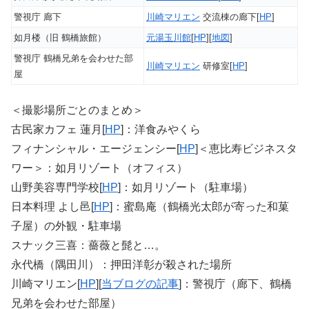
警視庁 廊下
川崎マリエン
交流棟の廊下[
HP
]
如月楼（旧 鶴橋旅館）
元湯玉川館
[
HP
][
地図
]
警視庁 鶴橋兄弟を会わせた部
川崎マリエン
研修室[
HP
]
屋
＜撮影場所ごとのまとめ＞
古民家カフェ 蓮月[
HP
]：洋食みやくら
フィナンシャル・エージェンシー[
HP
]＜恵比寿ビジネスタ
ワー＞：如月リゾート（オフィス）
山野美容専門学校[
HP
]：如月リゾート（駐車場）
日本料理 よし邑[
HP
]：蜜島庵（鶴橋光太郎が寄った和菓
子屋）の外観・駐車場
スナック三喜：薔薇と髭と…。
永代橋（隅田川）：押田洋彰が殺された場所
川崎マリエン[
HP
][
当ブログの記事
]：警視庁（廊下、鶴橋
兄弟を会わせた部屋）