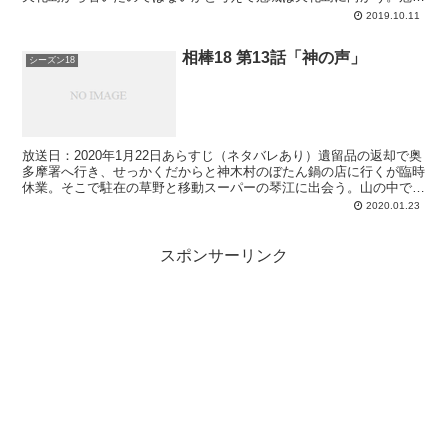
城、島に着くと男が若い女性を連れ去ろうとしている現...
2019.10.11
相棒18 第13話「神の声」
シーズン18
放送日：2020年1月22日あらすじ（ネタバレあり）遺留品の返却で奥
多摩署へ行き、せっかくだからと神木村のぼたん鍋の店に行くが臨時
休業。そこで駐在の草野と移動スーパーの琴江に出会う。山の中で変
死体発見。草野が「橋沼が戻ってきた」と言っていた...
2020.01.23
スポンサーリンク