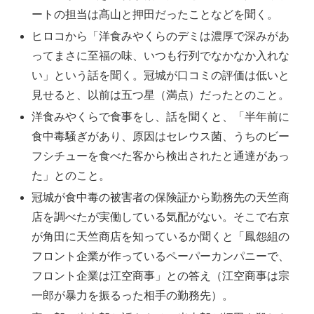
ートの担当は髙山と押田だったことなどを聞く。
ヒロコから「洋食みやくらのデミは濃厚で深みがあ
ってまさに至福の味、いつも行列でなかなか入れな
い」という話を聞く。冠城が口コミの評価は低いと
見せると、以前は五つ星（満点）だったとのこと。
洋食みやくらで食事をし、話を聞くと、「半年前に
食中毒騒ぎがあり、原因はセレウス菌、うちのビー
フシチューを食べた客から検出されたと通達があっ
た」とのこと。
冠城が食中毒の被害者の保険証から勤務先の天竺商
店を調べたが実働している気配がない。そこで右京
が角田に天竺商店を知っているか聞くと「鳳怨組の
フロント企業が作っているペーパーカンパニーで、
フロント企業は江空商事」との答え（江空商事は宗
一郎が暴力を振るった相手の勤務先）。