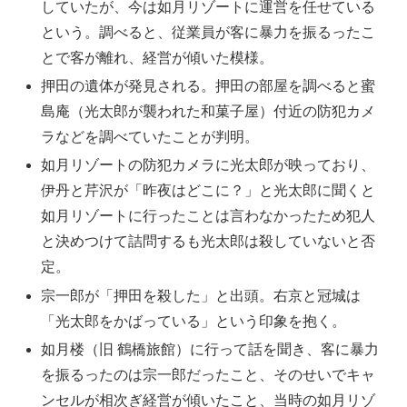
していたが、今は如月リゾートに運営を任せている
という。調べると、従業員が客に暴力を振るったこ
とで客が離れ、経営が傾いた模様。
押田の遺体が発見される。押田の部屋を調べると蜜
島庵（光太郎が襲われた和菓子屋）付近の防犯カメ
ラなどを調べていたことが判明。
如月リゾートの防犯カメラに光太郎が映っており、
伊丹と芹沢が「昨夜はどこに？」と光太郎に聞くと
如月リゾートに行ったことは言わなかったため犯人
と決めつけて詰問するも光太郎は殺していないと否
定。
宗一郎が「押田を殺した」と出頭。右京と冠城は
「光太郎をかばっている」という印象を抱く。
如月楼（旧 鶴橋旅館）に行って話を聞き、客に暴力
を振るったのは宗一郎だったこと、そのせいでキャ
ンセルが相次ぎ経営が傾いたこと、当時の如月リゾ