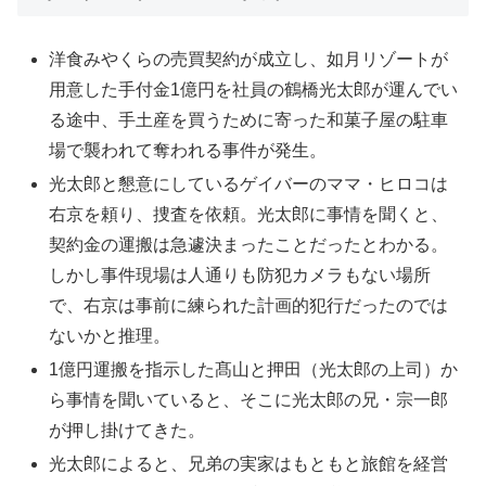
洋食みやくらの売買契約が成立し、如月リゾートが
用意した手付金1億円を社員の鶴橋光太郎が運んでい
る途中、手土産を買うために寄った和菓子屋の駐車
場で襲われて奪われる事件が発生。
光太郎と懇意にしているゲイバーのママ・ヒロコは
右京を頼り、捜査を依頼。光太郎に事情を聞くと、
契約金の運搬は急遽決まったことだったとわかる。
しかし事件現場は人通りも防犯カメラもない場所
で、右京は事前に練られた計画的犯行だったのでは
ないかと推理。
1億円運搬を指示した髙山と押田（光太郎の上司）か
ら事情を聞いていると、そこに光太郎の兄・宗一郎
が押し掛けてきた。
光太郎によると、兄弟の実家はもともと旅館を経営