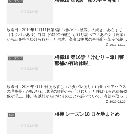
相棒18 第9話「檻の中～告発」
シーズン18
放送日：2019年12月11日第8話「檻の中～陰謀」の続き。あらすじ
（ネタバレあり）谷口（保釈金強盗）が取り調べで「あの女（高瀬）
から話を持ち掛けられた」と供述。高瀬は鴨居の事務所へ架空名義の
スマホから電話をかけ、駐車場でアタッシェケースの...
2019.12.12
相棒18 第16話「けむり～陣川警
シーズン18
部補の有給休暇」
放送日：2020年2月19日あらすじ（ネタバレあり）山倉（ケアハウス
の理事長）が殺され、現場の痕跡から「けむり」と呼ばれる連続窃盗
犯が浮上。陣川も以前からけむりのことを調べていて、有給を取って
きて右京や冠城と一緒にけむりの捜査がしたいと押し...
2020.02.20
相棒 シーズン18 ロケ地まとめ
相棒