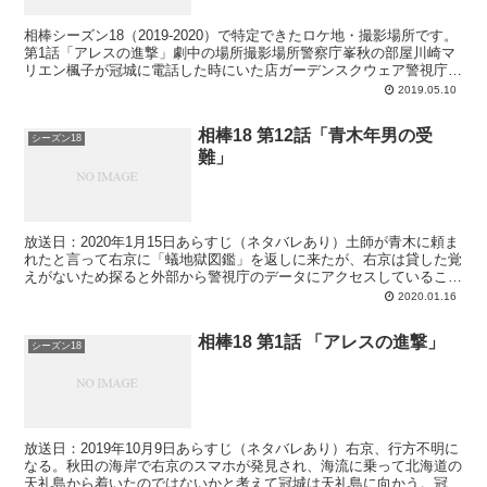
相棒シーズン18（2019-2020）で特定できたロケ地・撮影場所です。
第1話「アレスの進撃」劇中の場所撮影場所警察庁峯秋の部屋川崎マ
リエン楓子が冠城に電話した時にいた店ガーデンスクウェア警視庁副
総監室川崎マリエン秋田の海岸（右京のスマホが...
2019.05.10
相棒18 第12話「青木年男の受
シーズン18
難」
放送日：2020年1月15日あらすじ（ネタバレあり）土師が青木に頼ま
れたと言って右京に「蟻地獄図鑑」を返しに来たが、右京は貸した覚
えがないため探ると外部から警視庁のデータにアクセスしていること
が判明。内村に青木が拉致された可能性があることを...
2020.01.16
相棒18 第1話 「アレスの進撃」
シーズン18
放送日：2019年10月9日あらすじ（ネタバレあり）右京、行方不明に
なる。秋田の海岸で右京のスマホが発見され、海流に乗って北海道の
天礼島から着いたのではないかと考えて冠城は天礼島に向かう。冠