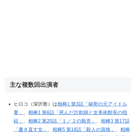
主な複数回出演者
ヒロコ（深沢敦）は
相棒1 第3話「秘密の元アイドル
妻」
、
相棒1 第6話「死んだ詐欺師と女美術館長の指
紋」
、
相棒2 第20話「１／２の殺意」
、
相棒3 第17話
「書き直す女」
、
相棒5 第18話「殺人の資格」
、
相棒