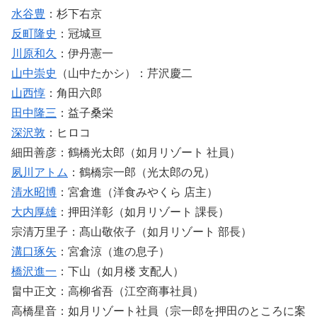
水谷豊
：杉下右京
反町隆史
：冠城亘
川原和久
：伊丹憲一
山中崇史
（山中たかシ）：芹沢慶二
山西惇
：角田六郎
田中隆三
：益子桑栄
深沢敦
：ヒロコ
細田善彦：鶴橋光太郎（如月リゾート 社員）
夙川アトム
：鶴橋宗一郎（光太郎の兄）
清水昭博
：宮倉進（洋食みやくら 店主）
大内厚雄
：押田洋彰（如月リゾート 課長）
宗清万里子：髙山敬依子（如月リゾート 部長）
溝口琢矢
：宮倉涼（進の息子）
橋沢進一
：下山（如月楼 支配人）
畠中正文：高柳省吾（江空商事社員）
高橋星音：如月リゾート社員（宗一郎を押田のところに案