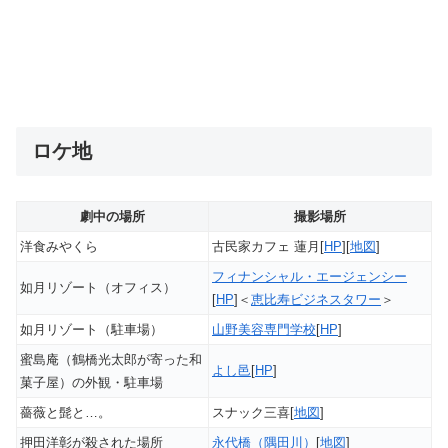
ロケ地
劇中の場所
撮影場所
洋食みやくら
古民家カフェ 蓮月[
HP
][
地図
]
フィナンシャル・エージェンシー
如月リゾート（オフィス）
[
HP
]＜
恵比寿ビジネスタワー
＞
如月リゾート（駐車場）
山野美容専門学校
[
HP
]
蜜島庵（鶴橋光太郎が寄った和
よし邑
[
HP
]
菓子屋）の外観・駐車場
薔薇と髭と…。
スナック三喜[
地図
]
押田洋彰が殺された場所
永代橋（隅田川）
[
地図
]