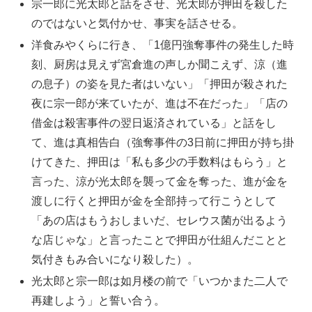
宗一郎に光太郎と話をさせ、光太郎が押田を殺した
のではないと気付かせ、事実を話させる。
洋食みやくらに行き、「1億円強奪事件の発生した時
刻、厨房は見えず宮倉進の声しか聞こえず、涼（進
の息子）の姿を見た者はいない」「押田が殺された
夜に宗一郎が来ていたが、進は不在だった」「店の
借金は殺害事件の翌日返済されている」と話をし
て、進は真相告白（強奪事件の3日前に押田が持ち掛
けてきた、押田は「私も多少の手数料はもらう」と
言った、涼が光太郎を襲って金を奪った、進が金を
渡しに行くと押田が金を全部持って行こうとして
「あの店はもうおしまいだ、セレウス菌が出るよう
な店じゃな」と言ったことで押田が仕組んだことと
気付きもみ合いになり殺した）。
光太郎と宗一郎は如月楼の前で「いつかまた二人で
再建しよう」と誓い合う。