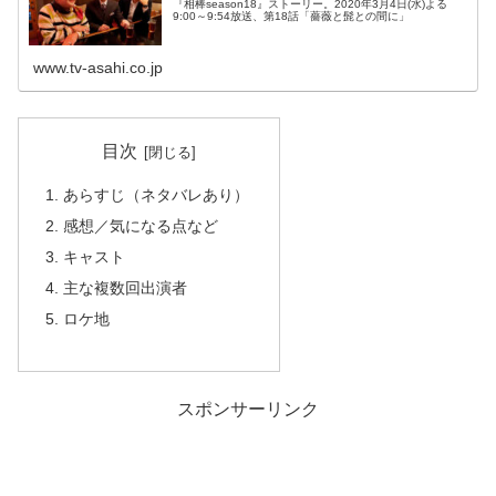
『相棒season18』ストーリー。2020年3月4日(水)よる
9:00～9:54放送、第18話「薔薇と髭との間に」
www.tv-asahi.co.jp
目次
あらすじ（ネタバレあり）
感想／気になる点など
キャスト
主な複数回出演者
ロケ地
スポンサーリンク