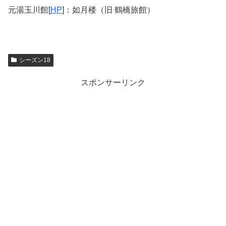
元湯玉川館[
HP
]：如月楼（旧 鶴橋旅館）
シーズン18
スポンサーリンク