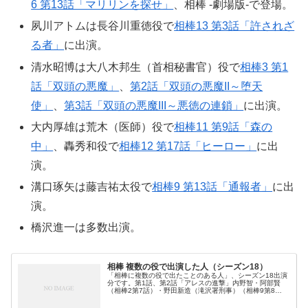
6 第13話「マリリンを探せ」
、相棒 -劇場版-で登場。
夙川アトムは長谷川重徳役で
相棒13 第3話「許されざ
る者」
に出演。
清水昭博は大八木邦生（首相秘書官）役で
相棒3 第1
話「双頭の悪魔」
、
第2話「双頭の悪魔II～堕天
使」
、
第3話「双頭の悪魔III～悪徳の連鎖」
に出演。
大内厚雄は荒木（医師）役で
相棒11 第9話「森の
中」
、轟秀和役で
相棒12 第17話「ヒーロー」
に出
演。
溝口琢矢は藤吉祐太役で
相棒9 第13話「通報者」
に出
演。
橋沢進一は多数出演。
相棒 複数の役で出演した人（シーズン18）
「相棒に複数の役で出たことのある人」、シーズン18出演
分です。第1話、第2話「アレスの進撃」内野智・阿部賢
（相棒2第7話）・野田新造（滝沢署刑事）（相棒9第8
話）・白石幸生（ココナッツディスク店長）（相棒11第14
話）・颯斗（喫茶島ごころ）...