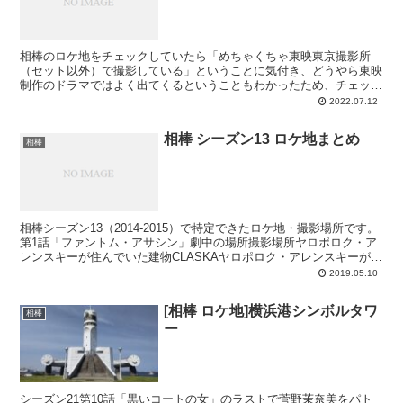
相棒のロケ地をチェックしていたら「めちゃくちゃ東映東京撮影所
（セット以外）で撮影している」ということに気付き、どうやら東映
制作のドラマではよく出てくるということもわかったため、チェック
を始めました。ここでは、相棒以外で見つけたものを紹介した...
2022.07.12
相棒 シーズン13 ロケ地まとめ
相棒
相棒シーズン13（2014-2015）で特定できたロケ地・撮影場所です。
第1話「ファントム・アサシン」劇中の場所撮影場所ヤロポロク・ア
レンスキーが住んでいた建物CLASKAヤロポロク・アレンスキーがバ
イクで走った道都庁通りヤロポロク・アレン...
2019.05.10
[相棒 ロケ地]横浜港シンボルタワ
相棒
ー
シーズン21第10話「黒いコートの女」のラストで菅野茉奈美をパト