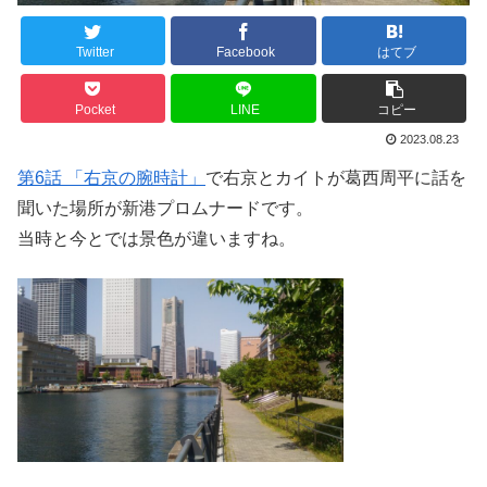
Twitter
Facebook
はてブ
Pocket
LINE
コピー
2023.08.23
第6話 「右京の腕時計」
で右京とカイトが葛西周平に話を
聞いた場所が新港プロムナードです。
当時と今とでは景色が違いますね。