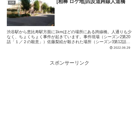
[相棒 ロケ地]四反道跨線人道橋
相棒
渋谷駅から恵比寿駅方面に1kmほどの場所にある跨線橋。人通りも少
なく、ちょくちょく事件が起きています。事件現場（シーズン2第20
話「１／２の殺意」）佐藤梨絵が殺された場所（シーズン3第12話
「予告殺人」）黒木が殺された場所（シーズン6第19...
2022.06.29
スポンサーリンク