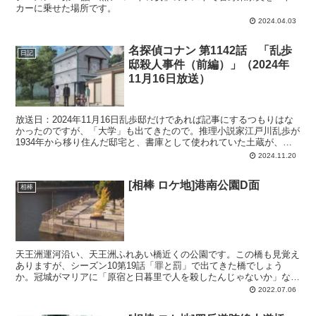
カーに乗せた場所です。
2024.04.03
名探偵コナン 第1142話 「乱歩
日記
邸殺人事件（前編）」（2024年
11月16日放送）
放送日：2024年11月16日乱歩邸だけであれば記事にするつもりはな
かったのですが、「大学」も出てきたので。推理小説家江戸川乱歩が
1934年から移り住んだ邸宅と、書庫として使われていた土蔵が、
2002年に立教大学へ譲渡されました。というわけ...
2024.11.20
[相棒 ロケ地]港南公園D面
相棒
天王洲運河沿い、天王洲ふれあい橋近くの公園です。この橋も見覚え
ありますが、シーズン10第19話「罪と罰」で出てきた橋でしょう
か。冠城がマリアに「原宿と日暮里で人を殺したんじゃないか」など
と言った場所（シーズン18第14話「善悪の彼岸～ピエタ...
2022.07.06