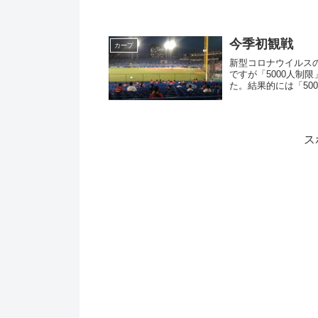
今季初観戦
カープ
新型コロナウイルス
ですが「5000人制
た。結果的には「50
で、...
ス