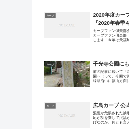
2020年度カ
カープ
『2020年春
カープファン倶楽部会
カープファン倶楽部
します！今年は天福
日...
千光寺公園に
カープ
前の記事に続いて「20
園へ（って、今回で
線路沿いに福山方面に
広島カープ 公
カープ
混乱が危惧された抽
応が功を奏して混乱
げなのか、何とも言
のでは...