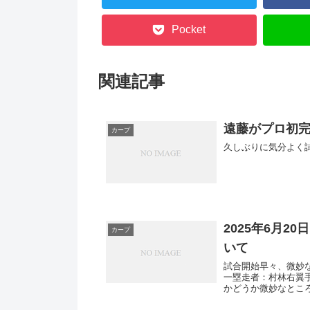
Pocket
関連記事
遠藤がプロ初
カープ
久しぶりに気分よく
2025年6月2
カープ
いて
試合開始早々、微妙
一塁走者：村林右翼
かどうか微妙なとこ
接捕球...