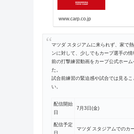
www.carp.co.jp
マツダ スタジアムに来られず、家で
ンに対して、少しでもカープ選手の情
前の打撃練習動画をカープ公式ホーム
た。
試合前練習の緊迫感や試合では見るこ
い。
配信開始
7月3日(金)
日
配信予定
マツダ スタジアムでのカ
日