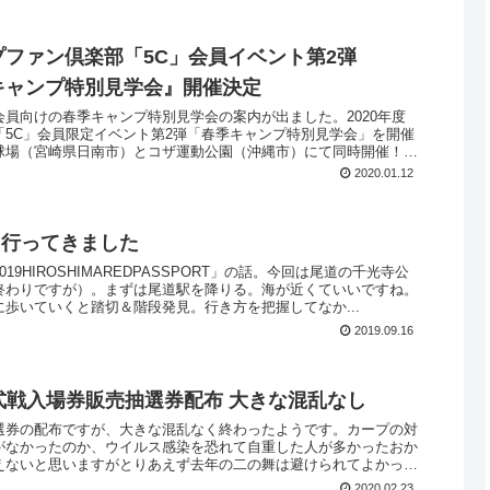
ープファン倶楽部「5C」会員イベント第2弾
季キャンプ特別見学会』開催決定
員向けの春季キャンプ特別見学会の案内が出ました。2020年度
「5C」会員限定イベント第2弾「春季キャンプ特別見学会」を開催
球場（宮崎県日南市）とコザ運動公園（沖縄市）にて同時開催！！
2020.01.12
も行ってきました
19HIROSHIMAREDPASSPORT」の話。今回は尾道の千光寺公
終わりですが）。まずは尾道駅を降りる。海が近くていいですね。
歩いていくと踏切＆階段発見。行き方を把握してなか...
2019.09.16
式戦入場券販売抽選券配布 大きな混乱なし
選券の配布ですが、大きな混乱なく終わったようです。カープの対
がなかったのか、ウイルス感染を恐れて自重した人が多かったおか
えないと思いますがとりあえず去年の二の舞は避けられてよかった
2020.02.23