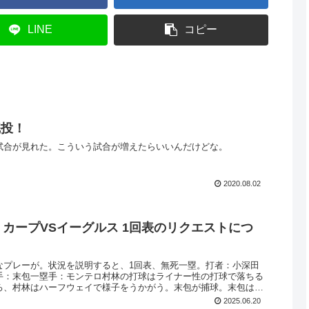
LINE
コピー
完投！
試合が見れた。こういう試合が増えたらいいんだけどな。
2020.08.02
0日 カープVSイーグルス 1回表のリクエストにつ
なプレーが。状況を説明すると、1回表、無死一塁。打者：小深田
手：末包一塁手：モンテロ村林の打球はライナー性の打球で落ちる
ろ、村林はハーフウェイで様子をうかがう。末包が捕球。末包は直
2025.06.20