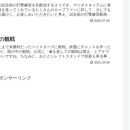
の試合前の打撃練習を生配信するそうです。マツダスタジアムに来
援を送ってくれているたくさんのカープファンに対して、少しでも
お届けし、お楽しみいただきたいと考え、試合前の打撃練習動画を
2020.07.04
目の観戦
こまで未勝利だったベイスターズに敗戦。終盤にチャンスを作った
まり。雨の中の観戦、公式に「傘を差しての観戦は禁止」とアナウ
いいですね。ちなみに、おとといレフトスタンドで担架も来る事故
2021.04.04
ポンサーリンク