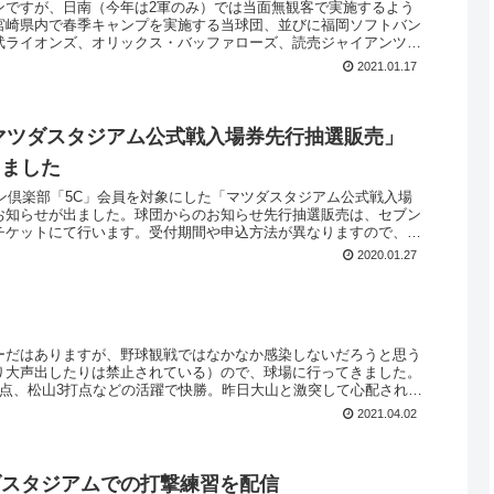
ンですが、日南（今年は2軍のみ）では当面無観客で実施するよう
宮崎県内で春季キャンプを実施する当球団、並びに福岡ソフトバン
武ライオンズ、オリックス・バッファローズ、読売ジャイアンツ、
2021.01.17
マツダスタジアム公式戦入場券先行抽選販売」
出ました
ァン倶楽部「5C」会員を対象にした「マツダスタジアム公式戦入場
お知らせが出ました。球団からのお知らせ先行抽選販売は、セブン
チケットにて行います。受付期間や申込方法が異なりますので、下
2020.01.27
ーだはありますが、野球観戦ではなかなか感染しないだろうと思う
り大声出したりは禁止されている）ので、球場に行ってきました。
失点、松山3打点などの活躍で快勝。昨日大山と激突して心配された
2021.04.02
ダスタジアムでの打撃練習を配信