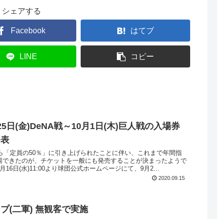
シェアする
Facebook
はてブ
LINE
コピー
5日(金)DeNA戦～10月1日(木)巨人戦の入場券
発表
から「定員の50％」に引き上げられたことに伴い、これまで年間指
場できたのが、チケットを一般にも発売することが決まったようで
16日(水)11:00より球団公式ホームページにて、9月2...
2020.09.15
プ(二軍) 無観客で実施