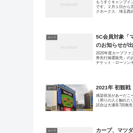
もうすぐキャンプイ
です。２月１日から
クホークス、埼玉西
東京ヤ...
5C会員対象「
カープ
のお知らせが
2020年度カープフ
券先行抽選販売」の
チケット・ローソン
記...
2021年 初観戦
カープ
感染状況があーだこ
（周りの人と触れた
試合は大瀬良7回無
西川...
カープ、マツ
カープ