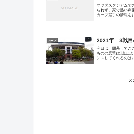
マツダスタジアムで
られず、家で熱い声
カープ選手の情報を
カープ...
2021年 3戦
カープ
今日は、開幕してこ
ものの反撃は1点止
ンスしてくれるのは
があり...
ス