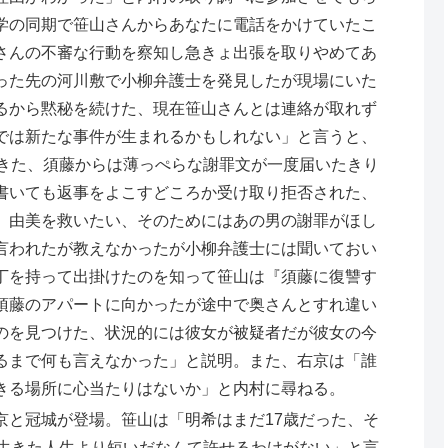
学の同期で笹山さんからあなたに電話をかけていたこ
さんの不審な行動を察知し急きょ出張を取りやめてあ
った先の河川敷で小柳弁護士を発見したが現場にいた
るから黙秘を続けた、現在笹山さんとは連絡が取れず
では新たな事件が生まれるかもしれない」と言うと、
できた、須藤からは薄っぺらな謝罪文が一度届いたきり
書いても返事をよこすどころか受け取り拒否された、
、由美を救いたい、そのためにはあの男の謝罪がほし
言われたが教えなかったが小柳弁護士には聞いておい
丁を持って出掛けたのを知って笹山は『須藤に復讐す
須藤のアパートに向かったが途中で奥さんとすれ違い
のを見つけた、状況的には彼女が被疑者だが彼女の今
るまで何も言えなかった」と説明。また、右京は「誰
きる場所に心当たりはないか」と内村に尋ねる。
京と冠城が登場。笹山は「明希はまだ17歳だった、そ
が生きた人生より短いだなんて許せるわけがない」と言