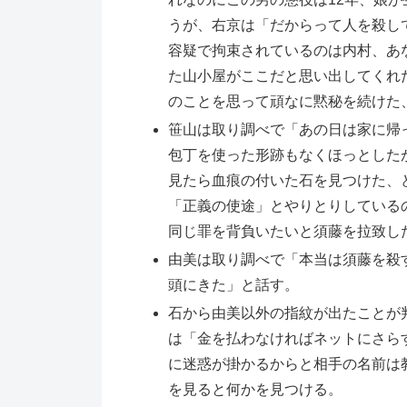
うが、右京は「だからって人を殺し
容疑で拘束されているのは内村、あ
た山小屋がここだと思い出してくれ
のことを思って頑なに黙秘を続けた
笹山は取り調べで「あの日は家に帰
包丁を使った形跡もなくほっとした
見たら血痕の付いた石を見つけた、
「正義の使途」とやりとりしている
同じ罪を背負いたいと須藤を拉致し
由美は取り調べで「本当は須藤を殺
頭にきた」と話す。
石から由美以外の指紋が出たことが
は「金を払わなければネットにさら
に迷惑が掛かるからと相手の名前は
を見ると何かを見つける。