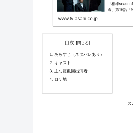
『相棒seaso
送、第16話「
www.tv-asahi.co.jp
目次
あらすじ（ネタバレあり）
キャスト
主な複数回出演者
ロケ地
ス