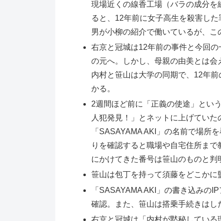
現場近くの線香工場（バラの成分を
ると、12年前に女子高生を殺害し
男が小柳の紹介で働いているが、こ
右京と冠城は12年前の事件と今回
の元へ。しかし、母親の由美とは会
内村と笹山は大学の同期で、12年
かる。
2週間ほど前に「正義の使途」とい
人犯発見！」とネットに上げていた
「SASAYAMA AKI」の名前で
りを確認すると職場や自宅住所まで
にかけてきた番号は笹山のものと判
笹山は包丁を持って須藤をどこかに
「SASAYAMA AKI」の書き込
確認。また、笹山は搭乗手続きはし
右京と冠城は「内村が黙秘している