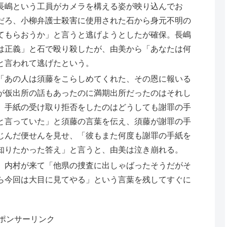
長嶋という工員がカメラを構える姿が映り込んでお
だろ、小柳弁護士殺害に使用された石から身元不明の
てもらおうか」と言うと逃げようとしたが確保。長嶋
は正義」と石で殴り殺したが、由美から「あなたは何
と言われて逃げたという。
「あの人は須藤をこらしめてくれた、その恩に報いる
が仮出所の話もあったのに満期出所だったのはそれし
、手紙の受け取り拒否をしたのはどうしても謝罪の手
と言っていた」と須藤の言葉を伝え、須藤が謝罪の手
じんだ便せんを見せ、「彼もまた何度も謝罪の手紙を
知りたかった答え」と言うと、由美は泣き崩れる。
、内村が来て「他県の捜査に出しゃばったそうだがそ
ら今回は大目に見てやる」という言葉を残してすぐに
ポンサーリンク