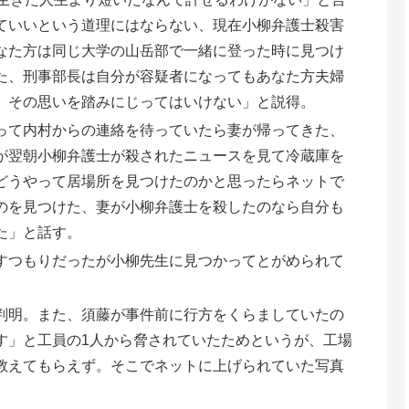
ていいという道理にはならない、現在小柳弁護士殺害
なた方は同じ大学の山岳部で一緒に登った時に見つけ
た、刑事部長は自分が容疑者になってもあなた方夫婦
、その思いを踏みにじってはいけない」と説得。
って内村からの連絡を待っていたら妻が帰ってきた、
が翌朝小柳弁護士が殺されたニュースを見て冷蔵庫を
どうやって居場所を見つけたのかと思ったらネットで
のを見つけた、妻が小柳弁護士を殺したのなら自分も
た」と話す。
すつもりだったが小柳先生に見つかってとがめられて
判明。また、須藤が事件前に行方をくらましていたの
す」と工員の1人から脅されていたためというが、工場
教えてもらえず。そこでネットに上げられていた写真