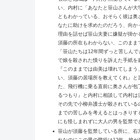
い、内村に「あなたと笹山さんが大
ともわかっている、おそらく彼は奥
なたに助けを求めたのだろう、向か
理由を話せば笹山夫妻に嫌疑が掛か
須藤の所在もわからない、このまま
「笹山たちは12年間ずっと苦しん
で娘を殺された憤りを訴えた手紙を
『このままでは由美は壊れてしまう
い、須藤の居場所を教えてくれ』と
た、飛行機に乗る直前に奥さんが包
るつもり』と内村に相談して内村は
その先で小柳弁護士が殺されている
までの苦しみを考えるとはっきりす
にも怪しまれずに大人の男を監禁で
笹山が須藤を監禁している所に、右
れなのにこの男の懲役は12年、娘