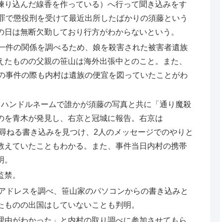
練り込んだ線香を作っている）へ行って聞き込みをす
た罪で懲役刑を受けて最近出所したばかりの須藤という
の日は無断欠勤しており行方がわからないという。
の一件の関係を調べるため、娘を殺害された被害者遺族
えたものの父親の笹山は海外出張中とのこと。また、
前の事件の際も内村は遺族の便宜を図っていたことがわ
うハンドルネームで誰かが須藤の写真と共に「通り魔殺
のを青木が発見し、右京と冠城に報告。右京は
場所を尋ねる書き込みを見つけ、2人のメッセージでのやりと
教えていたこともわかる。また、事件当日内村の携帯
明。
監禁。
みのIPアドレスを調べ、笹山家のパソコンからの書き込みと
たものの出国はしていないことも判明。
理由がわかった」と内村の取り調べに参加させてもら