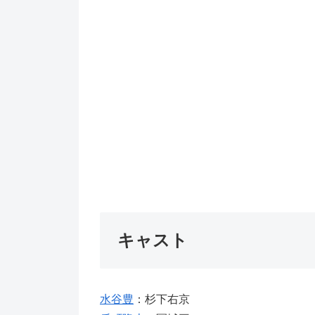
キャスト
水谷豊
：杉下右京