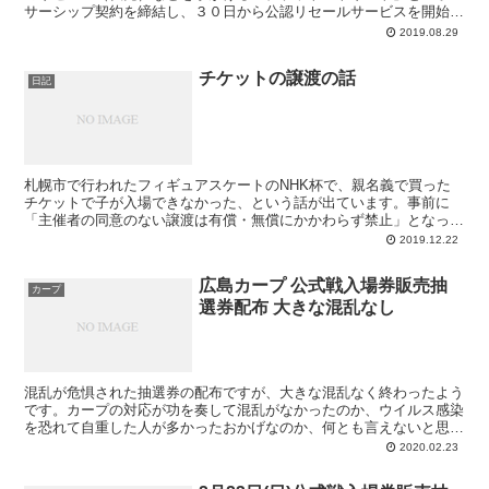
サーシップ契約を締結し、３０日から公認リセールサービスを開始す
ることが分かった。２９日に各球団とチケットストリート社...
2019.08.29
チケットの譲渡の話
日記
札幌市で行われたフィギュアスケートのNHK杯で、親名義で買った
チケットで子が入場できなかった、という話が出ています。事前に
「主催者の同意のない譲渡は有償・無償にかかわらず禁止」となって
いたのなら入場できなかったのは仕方ないんじゃないの、と思...
2019.12.22
広島カープ 公式戦入場券販売抽
カープ
選券配布 大きな混乱なし
混乱が危惧された抽選券の配布ですが、大きな混乱なく終わったよう
です。カープの対応が功を奏して混乱がなかったのか、ウイルス感染
を恐れて自重した人が多かったおかげなのか、何とも言えないと思い
ますがとりあえず去年の二の舞は避けられてよかったのでは...
2020.02.23