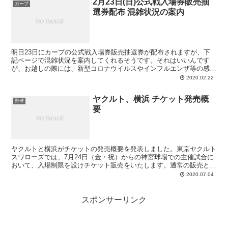
2月23日(日)公式戦入場券販売抽
カープ
選券配布 混雑状況の案内
明日23日にカープの公式戦入場券販売抽選券が配布されますが、下
記ページで混雑状況を案内してくれるそうです。それはいいんです
が、お越しの際には、新型コロナウイルスやインフルエンザ等の感染
症予防のため、周りの方との距離を大きく(出来れば2ｍ以上...
2020.02.22
ヤクルト、横浜 チケット発売概
野球
要
ヤクルトと横浜がチケットの発売概要を発表しました。東京ヤクルト
スワローズでは、7月24日（金・祝）からの神宮球場での主催試合に
おいて、入場制限を設けチケット販売をいたします。通常の販売とは
異なり、チケットの販売方法、お客様への提供サービス等...
2020.07.04
スポンサーリンク