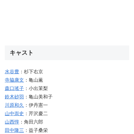
キャスト
水谷豊
：杉下右京
寺脇康文
：亀山薫
森口瑤子
：小出茉梨
鈴木砂羽
：亀山美和子
川原和久
：伊丹憲一
山中崇史
：芹沢慶二
山西惇
：角田六郎
田中隆三
：益子桑栄