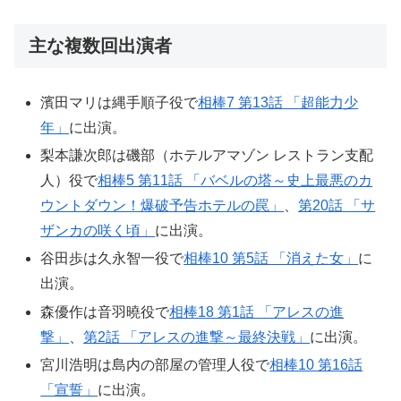
主な複数回出演者
濱田マリは縄手順子役で
相棒7 第13話 「超能力少
年」
に出演。
梨本謙次郎は磯部（ホテルアマゾン レストラン支配
人）役で
相棒5 第11話 「バベルの塔～史上最悪のカ
ウントダウン！爆破予告ホテルの罠」
、
第20話 「サ
ザンカの咲く頃」
に出演。
谷田歩は久永智一役で
相棒10 第5話 「消えた女」
に
出演。
森優作は音羽曉役で
相棒18 第1話 「アレスの進
撃」
、
第2話 「アレスの進撃～最終決戦」
に出演。
宮川浩明は島内の部屋の管理人役で
相棒10 第16話
「宣誓」
に出演。