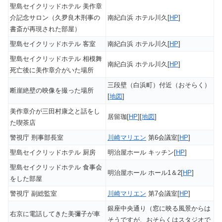
聖島セイクリッドホテル 美作章
介記念サロン（久夛良木刑事の
南紀白浜 ホテル川久[
HP
]
書斎が再現された部屋）
聖島セイクリッドホテル 客室
南紀白浜 ホテル川久[
HP
]
聖島セイクリッドホテル 相模舞
南紀白浜 ホテル川久[
HP
]
死亡後に美作章介がいた場所
三段壁（白浜町）付近（おそらく）
断崖絶壁の映像を撮った場所
[
地図
]
美作章介が三田村康之と話をし
居留珈[
HP
][
地図
]
た喫茶店
警視庁 刑事部長室
川崎マリエン
第6会議室[
HP
]
聖島セイクリッドホテル 厨房
明治屋ホール キッチン[
HP
]
聖島セイクリッドホテル 食事会
明治屋ホール ホール1＆2[
HP
]
をした部屋
警視庁 副総監室
川崎マリエン
第7会議室[
HP
]
銀座中央通り（窓に映る風景からは
右京に電話してきた美彌子が車
そうですが、おそらくはスタジオで