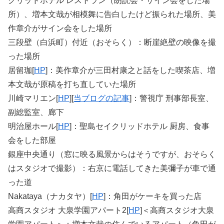
クリッドホテル レストラン（朗読会・サイン会をした場
所）、増本文哉が相模舞に告白したけど振られた場所、美
作章介がサイン会をした場所
三段壁（白浜町）付近（おそらく）：断崖絶壁の映像を撮
った場所
居留珈[
HP
]：美作章介が三田村康之と話をした喫茶店、増
本文哉が原稿を打ち直していた場所
川崎マリエン[
HP
][
当ブログの記事
]：警視庁 刑事部長室、
副総監室、廊下
明治屋ホール[
HP
]：聖島セイクリッドホテル 厨房、食事
会をした部屋
銀座中央通り（窓に映る風景からはそうですが、おそらく
はスタジオで撮影）：右京に電話してきた美彌子が車で通
った道
Nakataya（ナカタヤ）[
HP
]：角田がケーキを買った店
高商スタジオ 大泉学園アパート2[
HP
]＜高商スタジオ大泉