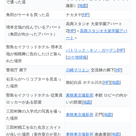
で通った道
撮影）[
地図
]
角田がケーキを買った店
ナカタヤ[
HP
]
高商スタジオ 大泉学園アパート
増本文哉の住んでいるアパート
2[
HP
]＜
高商スタジオ大泉学園アパ
（角田が向かったアパート）
ート
＞
聖島セイクリッドホテル 増本文
パトリック・キソ・ガーデン
[
HP
]
哉が相模舞に告白したけど振ら
[
ロケ地情報
]
れた場所
警視庁 廊下
川崎マリエン
交流棟の廊下[
HP
]
右京らがヘリコプターを見送っ
南紀白浜 ホテル川久[
HP
][
地図
]
た場所
聖島セイクリッドホテル 従業員
東映東京撮影所
本館 ロビーの向か
ロッカーがある部屋
いの部屋[
地図
]
三田村舞の入学式の写真を撮っ
東映東京撮影所
正門[
地図
]
た場所
三田村精工を出た右京とカイト
が歩いた場所（美作章介が見た
東映東京撮影所
南倉庫前[
地図
]