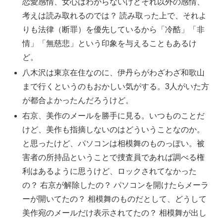
恋愛感情、女心はわからないけどそれ以外の感情、
考えは読み取れるのでは？ 読み取った上で、それよ
りも法律（断罪）を優先しているから「冷酷」「非
情」「無慈悲」という印象を与えることもあるけ
ど。
八木沢は東京在住なのに、伊丹らがわざわざ和歌山
まで行くというのもおかしい気がする。3人がいた方
が都合よかったんだろうけど。
右京、美作のメールを勝手に見る。いつものことだ
けど、美作も指摘しないのはどういうことなのか。
と思ったけど、パソコンは相模舞のものっぽい。被
害者の所持品ということで捜査員であれば調べる権
利はあるように思うけど、ロックされてなかった
の？ 右京が解除したの？ パソコンを開けたらメーラ
ーが開いてたの？ 相模舞のものだとして、どうして
美作宛のメールだけ表示されてたの？ 相模舞が出し