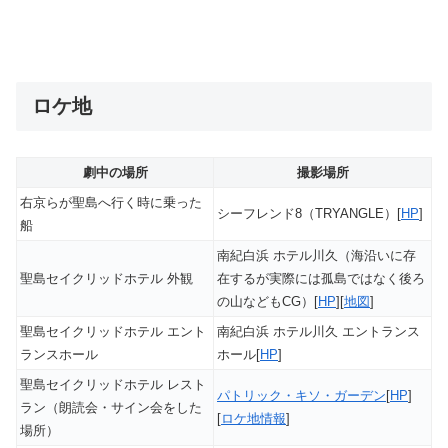
ロケ地
劇中の場所
撮影場所
右京らが聖島へ行く時に乗った
シーフレンド8（TRYANGLE）[
HP
]
船
南紀白浜 ホテル川久（海沿いに存
聖島セイクリッドホテル 外観
在するが実際には孤島ではなく後ろ
の山などもCG）[
HP
][
地図
]
聖島セイクリッドホテル エント
南紀白浜 ホテル川久 エントランス
ランスホール
ホール[
HP
]
聖島セイクリッドホテル レスト
パトリック・キソ・ガーデン
[
HP
]
ラン（朗読会・サイン会をした
[
ロケ地情報
]
場所）