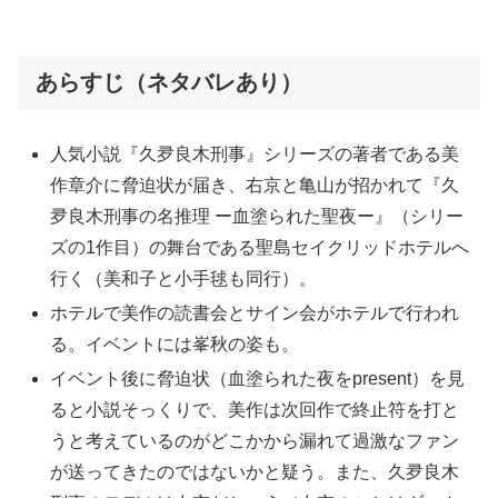
あらすじ（ネタバレあり）
人気小説『久夛良木刑事』シリーズの著者である美
作章介に脅迫状が届き、右京と亀山が招かれて『久
夛良木刑事の名推理 ー血塗られた聖夜ー』（シリー
ズの1作目）の舞台である聖島セイクリッドホテルへ
行く（美和子と小手毬も同行）。
ホテルで美作の読書会とサイン会がホテルで行われ
る。イベントには峯秋の姿も。
イベント後に脅迫状（血塗られた夜をpresent）を見
ると小説そっくりで、美作は次回作で終止符を打と
うと考えているのがどこかから漏れて過激なファン
が送ってきたのではないかと疑う。また、久夛良木