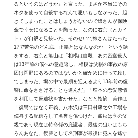
るというのはどうか』と言った、まさか本当にその
ネタを使って自殺するなんて思いもしなかった、起
きてしまったことはしょうがないので娘さんが保険
金で幸せになることを願った、なのに右京（とカイ
ト）が自殺と見抜いた、そのせいで娘さんはたった
17で苦労のどん底、正義とはなんなのか」という話
をする。右京と亀山は「相模は自殺、あの密室殺人
は13年前の僕への意趣返し、相模は父親の事故の原
因は岡野にあるのではないかと確かめに行って殺し
てしまった、塀の中で最期を迎えるより13年前の復
讐に命をささげることを選んだ」「増本の恋愛感情
を利用して脅迫状を書かせた」などと指摘。美作は
「復讐ではなく正義、八木沢は三田村康之や工場を
侮辱する配信をして名誉を傷つけた、峯秋は享の父
親であり現在は特命係の庇護者、最後の狙いはもち
ろんあなた、復讐として名刑事が最後に犯人を逃す