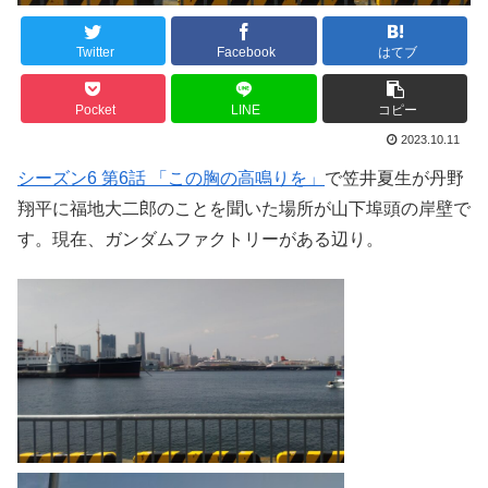
Twitter
Facebook
はてブ
Pocket
LINE
コピー
2023.10.11
シーズン6 第6話 「この胸の高鳴りを」
で笠井夏生が丹野
翔平に福地大二郎のことを聞いた場所が山下埠頭の岸壁で
す。現在、ガンダムファクトリーがある辺り。