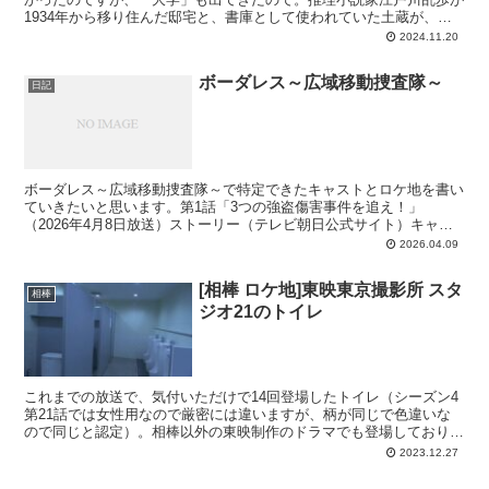
1934年から移り住んだ邸宅と、書庫として使われていた土蔵が、
2002年に立教大学へ譲渡されました。というわけ...
2024.11.20
ボーダレス～広域移動捜査隊～
日記
ボーダレス～広域移動捜査隊～で特定できたキャストとロケ地を書い
ていきたいと思います。第1話「3つの強盗傷害事件を追え！」
（2026年4月8日放送）ストーリー（テレビ朝日公式サイト）キャス
ト土屋太鳳：仲沢桃子（警察庁移動捜査課）佐藤勝利：黄沢...
2026.04.09
[相棒 ロケ地]東映東京撮影所 スタ
相棒
ジオ21のトイレ
これまでの放送で、気付いただけで14回登場したトイレ（シーズン4
第21話では女性用なので厳密には違いますが、柄が同じで色違いな
ので同じと認定）。相棒以外の東映制作のドラマでも登場しており、
東映関連の施設ではないかとにらんでいるのですが、どこ...
2023.12.27