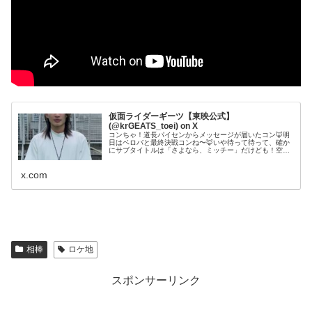
仮面ライダーギーツ【東映公式】
(@krGEATS_toei) on X
コンちゃ！道長パイセンからメッセージが届いたコン🦊明
日はベロバと最終決戦コンね〜🦊いや待って待って、確か
にサブタイトルは「さよなら、ミッチー」だけども！空を
見ないでよ不穏だから〜💦#仮面ライダーギーツ#バッフ
ァ #吾妻道長 #杢代和人#ベロバッファ #最終決戦
x.com
相棒
ロケ地
スポンサーリンク