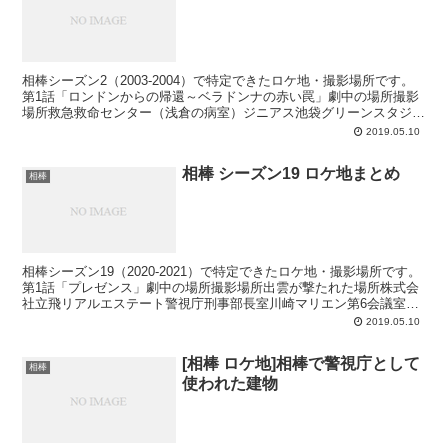
相棒シーズン2（2003-2004）で特定できたロケ地・撮影場所です。
第1話「ロンドンからの帰還～ベラドンナの赤い罠」劇中の場所撮影
場所救急救命センター（浅倉の病室）ジニアス池袋グリーンスタジオ
＜ジニアス池袋スタジオ＞浅倉が病院から逃げた後...
2019.05.10
相棒 シーズン19 ロケ地まとめ
相棒
相棒シーズン19（2020-2021）で特定できたロケ地・撮影場所です。
第1話「プレゼンス」劇中の場所撮影場所出雲が撃たれた場所株式会
社立飛リアルエステート警視庁刑事部長室川崎マリエン第6会議室出
雲がリハビリをしていた病院久喜市の病院3棟貸...
2019.05.10
[相棒 ロケ地]相棒で警視庁として
相棒
使われた建物