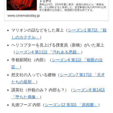
トゥデイ
東映は15日、2025年夏に東京・銀座の本社ビル「東映会
館」から移転すると発表した。直営劇場の丸の内TOEIも同
年の夏興行を目途に、映画館の営業を終了する。
www.cinematoday.jp
マリオンの話などをした屋上（
シーズン1 第7話 「殺
しのカクテル」
）
ヘリコプターを見上げる捜査員（新橋）がいた屋上
（
シーズン4 第11話 「汚れある悪戯」
）
帝都新聞社（内部）（
シーズン6 第1話 「複眼の法
廷」
）
想文社の入っている建物（
シーズン7 第17話 「天才
たちの最期」
）
講英社（外観のみ？ 内部も？）（
シーズン8 第14話
「堕ちた偶像」
）
丸徳フーズ 内部（
シーズン12 第3話 「原因菌」
）