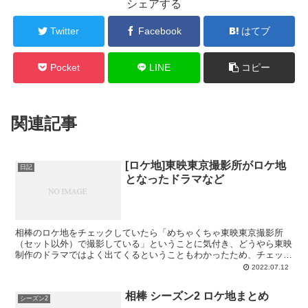
シェアする
Twitter
Facebook
はてブ
Pocket
LINE
コピー
関連記事
[ロケ地]東映東京撮影所がロケ地
日記
となったドラマなど
相棒のロケ地をチェックしていたら「めちゃくちゃ東映東京撮影所
（セット以外）で撮影している」ということに気付き、どうやら東映
制作のドラマではよく出てくるということもわかったため、チェック
を始めました。ここでは、相棒以外で見つけたものを紹介した...
2022.07.12
相棒 シーズン2 ロケ地まとめ
シーズン2