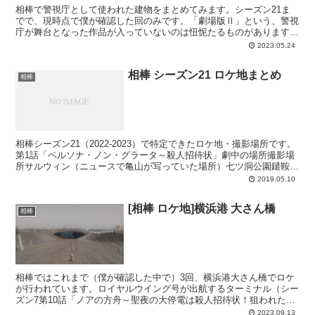
相棒で警視庁として使われた建物をまとめてみます。シーズン21ま
でで、現時点で僕が確認した回のみです。「劇場版Ⅱ」という、警視
庁が舞台となった作品が入っていないのは忸怩たるものがあります
が、そのうち追加しようと思っています。ただし、セットと思...
2023.05.24
相棒 シーズン21 ロケ地まとめ
相棒
相棒シーズン21（2022-2023）で特定できたロケ地・撮影場所です。
第1話「ペルソナ・ノン・グラータ～殺人招待状」劇中の場所撮影場
所サルウィン（ニュースで亀山が写っていた場所）七ツ洞公園鑓鞍の
部屋華飾スタジオ迎賓楼（大きな階段のあるホー...
2019.05.10
[相棒 ロケ地]横浜港 大さん橋
相棒
相棒ではこれまで（僕が確認した中で）3回、横浜港大さん橋でロケ
が行われています。ロイヤルウイング号が出航するターミナル（シー
ズン7第10話「ノアの方舟～聖夜の大停電は殺人招待状！狙われた法
務大臣・次の標的は豪華客船？」）奈緒を捕まえた場所（...
2023.09.13