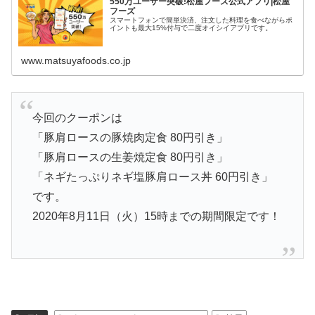
550万ユーザー突破!松屋フーズ公式アプリ|松屋
フーズ
スマートフォンで簡単決済、注文した料理を食べながらポ
イントも最大15%付与で二度オイシイアプリです。
www.matsuyafoods.co.jp
今回のクーポンは
「豚肩ロースの豚焼肉定食 80円引き」
「豚肩ロースの生姜焼定食 80円引き」
「ネギたっぷりネギ塩豚肩ロース丼 60円引き」
です。
2020年8月11日（火）15時までの期間限定です！