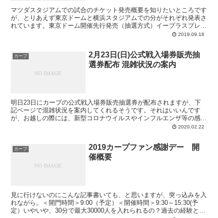
マツダスタジアムでの試合のチケット発売概要を知りたいところです
が、とりあえず東京ドームと横浜スタジアムでの分がそれぞれ発表さ
れています。東京ドーム開催先行発売（抽選方式）イープラスプレオ
ーダー9月22日（日）正午～他先行発売（抽選方式）内野...
2019.09.18
2月23日(日)公式戦入場券販売抽
カープ
選券配布 混雑状況の案内
明日23日にカープの公式戦入場券販売抽選券が配布されますが、下
記ページで混雑状況を案内してくれるそうです。それはいいんです
が、お越しの際には、新型コロナウイルスやインフルエンザ等の感染
症予防のため、周りの方との距離を大きく(出来れば2ｍ以上...
2020.02.22
2019カープファン感謝デー 開
カープ
催概要
見に行けないのにこんな記事書いても、と思いますが、突っ込みを入
れながら。＜開門時間＞9:00（予定）＜開催時間＞9:30～15:30(予
定）いやいや、30分で最大30000人を入れられるの？過去の経験とい