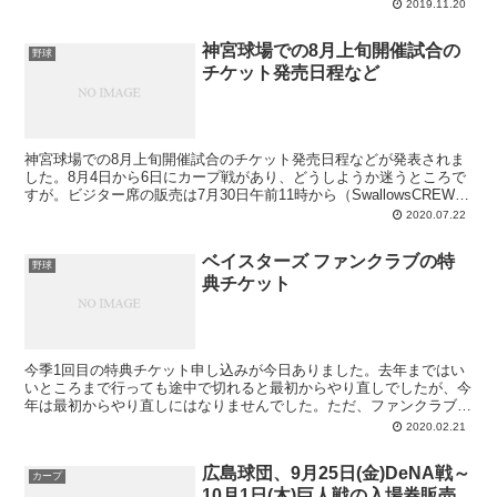
うのは蓄積されていないのでしょうか？...
2019.11.20
神宮球場での8月上旬開催試合の
野球
チケット発売日程など
神宮球場での8月上旬開催試合のチケット発売日程などが発表されま
した。8月4日から6日にカープ戦があり、どうしようか迷うところで
すが。ビジター席の販売は7月30日午前11時から（SwallowsCREWの
会員の種別によらず）。大声出して「応援...
2020.07.22
ベイスターズ ファンクラブの特
野球
典チケット
今季1回目の特典チケット申し込みが今日ありました。去年まではい
いところまで行っても途中で切れると最初からやり直しでしたが、今
年は最初からやり直しにはなりませんでした。ただ、ファンクラブの
サイトにつながらないので全然先に進めません。実は時間よ...
2020.02.21
広島球団、9月25日(金)DeNA戦～
カープ
10月1日(木)巨人戦の入場券販売