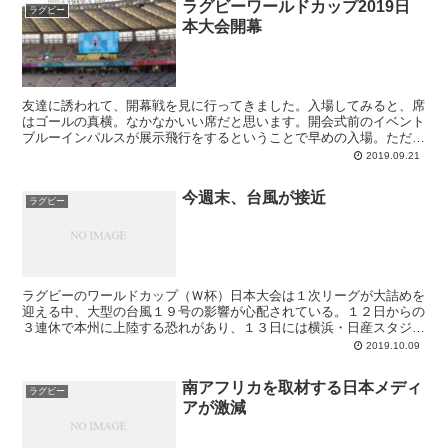
ラグビーワールドカップ2019日
ラグビー
本大会開幕
友達に誘われて、開幕戦を見に行ってきました。入場してみると、席
はゴールの真横。なかなかいい席だと思います。開会式前のイベント
ブルーインパルスが展示飛行をするということで早めの入場。ただ、
見てて思いましたが、こういう時は屋根が邪魔ですね。ブル...
2019.09.21
今週末、台風が接近
ラグビー
ラグビーのワールドカップ（Ｗ杯）日本大会は１次リーグが大詰めを
迎える中、大型の台風１９号の影響が心配されている。１２日からの
３連休で本州に上陸する恐れがあり、１３日には横浜・日産スタジア
ムで日本－スコットランドの注目カードが組まれている。中...
2019.10.09
南アフリカを取材する日本メディ
ラグビー
アが激減