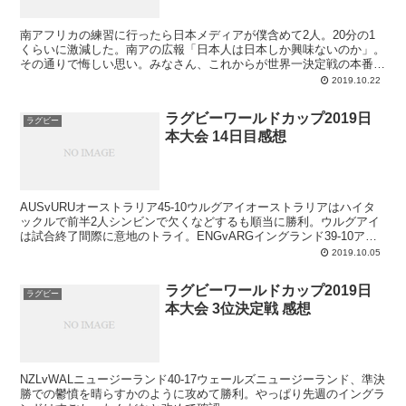
南アフリカの練習に行ったら日本メディアが僕含めて2人。20分の1
くらいに激減した。南アの広報「日本人は日本しか興味ないのか」。
その通りで悔しい思い。みなさん、これからが世界一決定戦の本番で
すよ#RWC2019—tomotakamiki(@m...
2019.10.22
ラグビーワールドカップ2019日
ラグビー
本大会 14日目感想
AUSvURUオーストラリア45-10ウルグアイオーストラリアはハイタ
ックルで前半2人シンビンで欠くなどするも順当に勝利。ウルグアイ
は試合終了間際に意地のトライ。ENGvARGイングランド39-10アル
ゼンチンアルゼンチンは前半途中でレッド...
2019.10.05
ラグビーワールドカップ2019日
ラグビー
本大会 3位決定戦 感想
NZLvWALニュージーランド40-17ウェールズニュージーランド、準決
勝での鬱憤を晴らすかのように攻めて勝利。やっぱり先週のイングラ