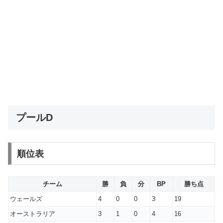
プールD
順位表
チーム
勝
負
分
BP
勝ち点
ウェールズ
4
0
0
3
19
オーストラリア
3
1
0
4
16