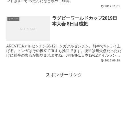
ンドはすごかったんだなと改めて確認。
2019.11.01
ラグビーワールドカップ2019日
ラグビー
本大会 8日目感想
ARGvTGAアルゼンチン28-12トンガアルゼンチン、前半で4トライ上
げる。トンガはその後立て直すも挽回できず。後半は無失点だっただ
けに前半の失点が悔やまれますね。JPNvIRE日本19-12アイルランド
ジャパン、すごかった。正直、ロシア...
2019.09.28
スポンサーリンク