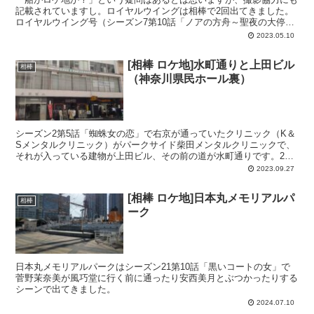
記載されていますし。ロイヤルウイングは相棒で2回出てきました。
ロイヤルウイング号（シーズン7第10話「ノアの方舟～聖夜の大停電
は殺人招待状！狙われた法務大臣・次の標的は豪華客船？...
2023.05.10
[相棒 ロケ地]水町通りと上田ビル
相棒
（神奈川県民ホール裏）
シーズン2第5話「蜘蛛女の恋」で右京が通っていたクリニック（K＆
Sメンタルクリニック）がパークサイド柴田メンタルクリニックで、
それが入っている建物が上田ビル、その前の道が水町通りです。20
年近く前の作品でちらっと写ったものですが、同じ看板な...
2023.09.27
[相棒 ロケ地]日本丸メモリアルパ
相棒
ーク
日本丸メモリアルパークはシーズン21第10話「黒いコートの女」で
菅野茉奈美が風巧堂に行く前に通ったり安西美月とぶつかったりする
シーンで出てきました。
2024.07.10