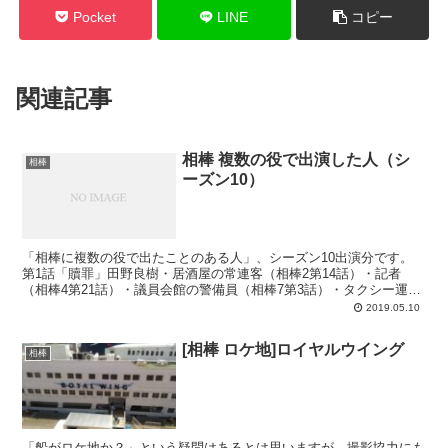
Pocket
LINE
コピー
関連記事
相棒 複数の役で出演した人（シ
相棒
ーズン10）
「相棒に複数の役で出たことのある人」、シーズン10出演分です。
第1話「贖罪」田野良樹・居酒屋の常連客（相棒2第14話）・記者
（相棒4第21話）・議員会館の警備員（相棒7第3話）・タクシー運転
手（相棒10第1話）・村上（AEGIR警備保障課長...
2019.05.10
[相棒 ロケ地]ロイヤルウイング
相棒
「船がロケ地か？」という疑問はあるとは思いますが、撮影協力にも