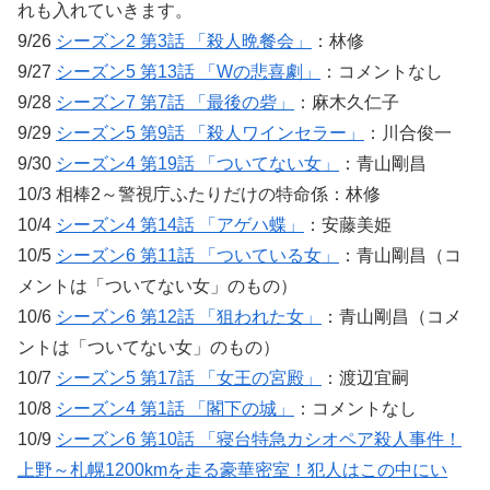
れも入れていきます。
9/26
シーズン2 第3話 「殺人晩餐会」
：林修
9/27
シーズン5 第13話 「Wの悲喜劇」
：コメントなし
9/28
シーズン7 第7話 「最後の砦」
：麻木久仁子
9/29
シーズン5 第9話 「殺人ワインセラー」
：川合俊一
9/30
シーズン4 第19話 「ついてない女」
：青山剛昌
10/3 相棒2～警視庁ふたりだけの特命係：林修
10/4
シーズン4 第14話 「アゲハ蝶」
：安藤美姫
10/5
シーズン6 第11話 「ついている女」
：青山剛昌（コ
メントは「ついてない女」のもの）
10/6
シーズン6 第12話 「狙われた女」
：青山剛昌（コメ
ントは「ついてない女」のもの）
10/7
シーズン5 第17話 「女王の宮殿」
：渡辺宜嗣
10/8
シーズン4 第1話 「閣下の城」
：コメントなし
10/9
シーズン6 第10話 「寝台特急カシオペア殺人事件！
上野～札幌1200kmを走る豪華密室！犯人はこの中にい