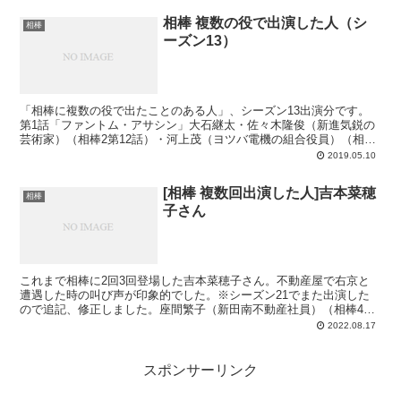
相棒 複数の役で出演した人（シ
相棒
ーズン13）
「相棒に複数の役で出たことのある人」、シーズン13出演分です。
第1話「ファントム・アサシン」大石継太・佐々木隆俊（新進気鋭の
芸術家）（相棒2第12話）・河上茂（ヨツバ電機の組合役員）（相棒
4第6話）・佐々木宏（相棒13第1話）浅野雅博・氏家...
2019.05.10
[相棒 複数回出演した人]吉本菜穂
相棒
子さん
これまで相棒に2回3回登場した吉本菜穂子さん。不動産屋で右京と
遭遇した時の叫び声が印象的でした。※シーズン21でまた出演した
ので追記、修正しました。座間繁子（新田南不動産社員）（相棒4第
8話「監禁」）橋本百合（相棒13第6話「ママ友」）斉藤...
2022.08.17
スポンサーリンク