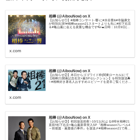
相棒 (@AibouNow) on X
【お知らせ①】#相棒コンサート-響-に#水谷豊&#寺脇康文
が特別出演‼️#相棒season21スタートよりも先に#杉下右京
＆#亀山薫に会える貴重な機会です👓🐢日時：10月9日(日)
昼公演会場：フェニーチェ堺大ホールチケット：HP：
#aibou
x.com
相棒 (@AibouNow) on X
【お知らせ②】本日からゴゴワイド枠(関東ローカル)にて
【相棒21開幕記念右京×薫SPセレクション】を特別放送🚔
✨#相棒好き著名人おすすめエピソードを是非ご覧ください
👏#aibou#相棒祭り#林修#安藤美姫#青山剛昌(漫画家)#ペ
ナルティ・ヒデ#川合俊一#麻木久仁子#渡辺宜嗣
x.com
相棒 (@AibouNow) on X
【お知らせ③】初回放送前夜✨10/11(火)よる8時🚨相棒21
直前‼️杉下右京×亀山薫新章突入SP『相棒season7レベル4
～前後篇・薫最後の事件』を放送🎉#相棒season21で再会
を果たす前、別々の道を歩んだ2人の別れはどのようなも
のだったのか…初回拡大SPを前に必見です⚡️#aibou#相棒
祭り