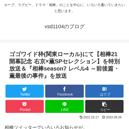
カープ、ラグビー、ドラマ「相棒」のことを中心に、いろいろ書いていきたい
と思います。
vsd1104のブログ
ゴゴワイド枠(関東ローカル)にて【相棒21
開幕記念 右京×薫SPセレクション】を特別
放送＆『相棒season7 レベル4 ～前後篇・
薫最後の事件』を放送
Twitter
Facebook
はてブ
Pocket
LINE
コピー
2022.10.17
2022.09.26
相棒ツイッターでいろいろお知らせが。