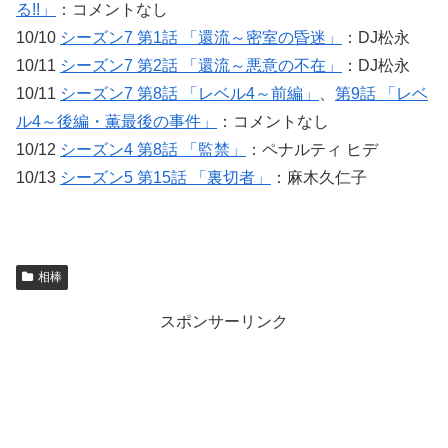
る!!」
：コメントなし
10/10
シーズン7 第1話 「還流～密室の昏迷」
：DJ松永
10/11
シーズン7 第2話 「還流～悪意の不在」
：DJ松永
10/11
シーズン7 第8話 「レベル4～前編」
、
第9話 「レベ
ル4～後編・薫最後の事件」
：コメントなし
10/12
シーズン4 第8話 「監禁」
：ペナルティ ヒデ
10/13
シーズン5 第15話 「裏切者」
：麻木久仁子
相棒
スポンサーリンク