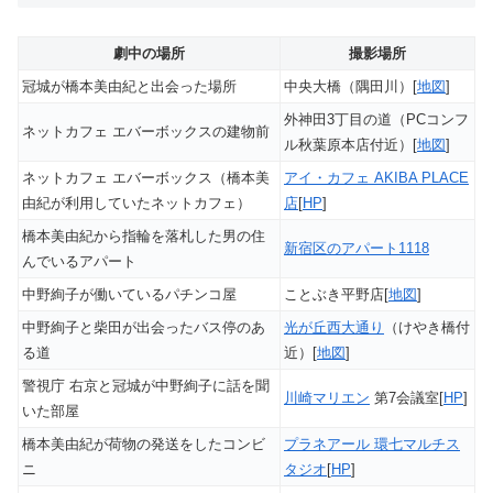
劇中の場所
撮影場所
冠城が橋本美由紀と出会った場所
中央大橋（隅田川）[
地図
]
外神田3丁目の道（PCコンフ
ネットカフェ エバーボックスの建物前
ル秋葉原本店付近）[
地図
]
ネットカフェ エバーボックス（橋本美
アイ・カフェ AKIBA PLACE
由紀が利用していたネットカフェ）
店
[
HP
]
橋本美由紀から指輪を落札した男の住
新宿区のアパート1118
んでいるアパート
中野絢子が働いているパチンコ屋
ことぶき平野店[
地図
]
中野絢子と柴田が出会ったバス停のあ
光が丘西大通り
（けやき橋付
る道
近）[
地図
]
警視庁 右京と冠城が中野絢子に話を聞
川崎マリエン
第7会議室[
HP
]
いた部屋
橋本美由紀が荷物の発送をしたコンビ
プラネアール 環七マルチス
ニ
タジオ
[
HP
]