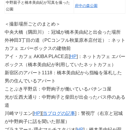
中野親子と橋本美由紀が写真を撮った
府中の森公園
公園
＜撮影場所ごとのまとめ＞
中央大橋（隅田川）：冠城が橋本美由紀と出会った場所
外神田3丁目の道（PCコンフル秋葉原本店付近）：ネット
カフェ エバーボックスの建物前
アイ・カフェ AKIBA PLACE店[
HP
]：ネットカフェ エバー
ボックス（橋本美由紀が利用していたネットカフェ）
新宿区のアパート1118：橋本美由紀から指輪を落札した
男の住んでいるアパート
ことぶき平野店：中野絢子が働いているパチンコ屋
光が丘西大通り：中野絢子と柴田が出会ったバス停のある
道
川崎マリエン[
HP
][
当ブログの記事
]：警視庁（右京と冠城
が中野絢子に話を聞いた部屋）
プラネアール 環七マルチスタジオ[
HP
]：橋本美由紀が荷