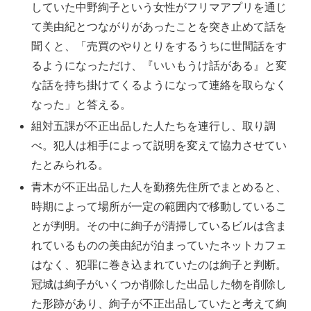
していた中野絢子という女性がフリマアプリを通じ
て美由紀とつながりがあったことを突き止めて話を
聞くと、「売買のやりとりをするうちに世間話をす
るようになっただけ、『いいもうけ話がある』と変
な話を持ち掛けてくるようになって連絡を取らなく
なった」と答える。
組対五課が不正出品した人たちを連行し、取り調
べ。犯人は相手によって説明を変えて協力させてい
たとみられる。
青木が不正出品した人を勤務先住所でまとめると、
時期によって場所が一定の範囲内で移動しているこ
とが判明。その中に絢子が清掃しているビルは含ま
れているものの美由紀が泊まっていたネットカフェ
はなく、犯罪に巻き込まれていたのは絢子と判断。
冠城は絢子がいくつか削除した出品した物を削除し
た形跡があり、絢子が不正出品していたと考えて絢