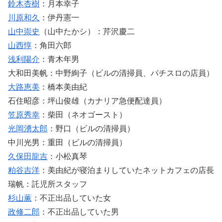
鈴木杏樹
：月本幸子
川原和久
：伊丹憲一
山中崇史
（山中たかシ）：芹沢慶二
山西惇
：角田六郎
浅利陽介
：青木年男
大和田美帆：中野絢子（ビルの清掃員、パチスロの店員）
大路恵美
：橋本美由紀
石住昭彦：坪山俊雄（カナリア急便配達員）
笠原秀幸
：柴田（ネオゴースト）
光岡湧太郎
：野口（ビルの清掃員）
中川光男：重田（ビルの清掃員）
久保田龍吉
：小松真琴
粕谷吉洋
：美由紀が寝泊まりしていたネットカフェの店長
瑞帆：託児所スタッフ
杉山薫
：不正出品していた女
政修二郎
：不正出品していた男