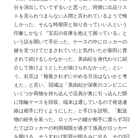
分を演出していてずるいと思った、同僚に出品リス
トを見られつまらない人間と言われているようで悔
しかった、そんな時柴田と知り合っていい人という
印象しかなく『宝石の在庫を抱えて困っている』と
いう話を聞いて手伝った、ケースの中にロッカーの
鍵を見つけてだまされていたと気付いたが柴田に脅
されて続けるしかなかった、美由紀を身代わりに紹
介して抜けようとしたが抜けられなかった」とい
う。右京は「報復されずにやめる方法はないかと考
えた」と言い、冠城は「美由紀が深夜のコンビニに
いくつか荷物を持ち込んで店員が奥に引っ込んだ隙
に指輪ケースを回収、端末は通しているので発送連
絡は相手に行くようにした」と手口を説明。「配送
物の紛失を装った、ロッカーの鍵が相手に渡らず3日
たてばロッカーの利用期限が過ぎて係員がロッカー
を開ける、そうすれば犯罪が明るみに出る、その3日