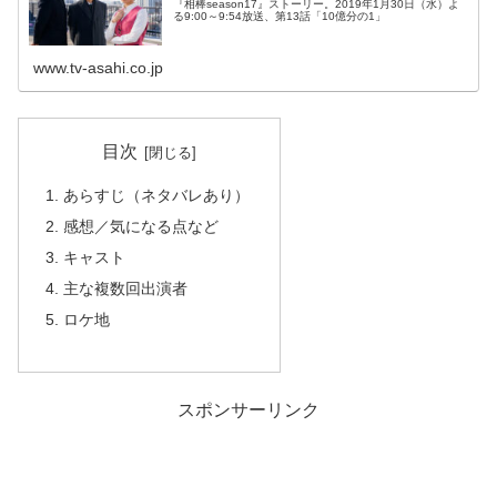
『相棒season17』ストーリー。2019年1月30日（水）よ
る9:00～9:54放送、第13話「10億分の1」
www.tv-asahi.co.jp
目次
あらすじ（ネタバレあり）
感想／気になる点など
キャスト
主な複数回出演者
ロケ地
スポンサーリンク