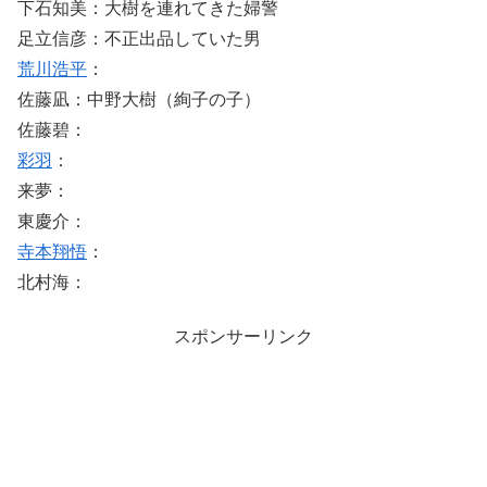
下石知美：大樹を連れてきた婦警
足立信彦：不正出品していた男
荒川浩平
：
佐藤凪：中野大樹（絢子の子）
佐藤碧：
彩羽
：
来夢：
東慶介：
寺本翔悟
：
北村海：
スポンサーリンク