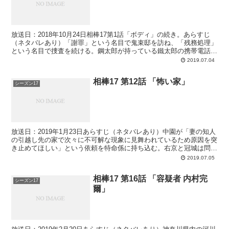
放送日：2018年10月24日相棒17第1話「ボディ」の続き。あらすじ
（ネタバレあり）「謝罪」という名目で鬼束邸を訪ね、「残務処理」
という名目で捜査を続ける。鋼太郎が持っている鐵太郎の携帯電話に
電話をかけるなどしてプレッシャーをかける。離れ...
2019.07.04
相棒17 第12話 「怖い家」
シーズン17
放送日：2019年1月23日あらすじ（ネタバレあり）中園が「妻の知人
の引越し先の家で次々に不可解な現象に見舞われているため原因を突
き止めてほしい」という依頼を特命係に持ち込む。右京と冠城は問題
の家を調べ始める。心霊現象を訴えているのは、宮川...
2019.07.05
相棒17 第16話 「容疑者 内村完
シーズン17
爾」