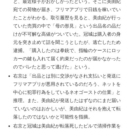
と、最近様子がおかしかったという。そこに美由紀
宛ての荷物が届き、フリマアプリで日銭を稼いでい
たことがわかる。取引履歴を見ると、美由紀が行っ
ていた売買の中で「母の形見」という出品名の品だ
けが不可解な高値がついていた。冠城は購入者の身
元を突き止めて話を聞こうとしたが、逃亡したため
逮捕。「購入したのは拳銃で、指輪のケースにロッ
カーの鍵も入れて届く約束だったのが届かなかった
のでバレたと思って逃げた」という。
右京は「出品とは別に交渉がなされ支払いと発送に
フリマアプリが悪用されているのだろう、ネットを
中心に犯罪行為をしているネオゴーストの仕業」と
推理。また、美由紀が発送したはずなのにまだ届い
ていないのはおかしいが、美由紀はそれを抱えて転
落したのではないかと可能性を指摘。
右京と冠城は美由紀が転落死したビルで清掃作業を