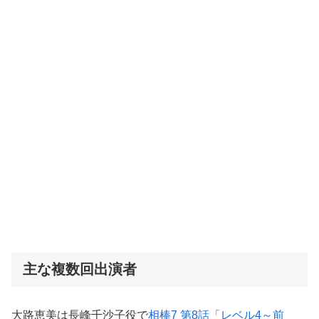
主な複数回出演者
大路恵美は長峰千沙子役で
相棒7 第8話「レベル4～前