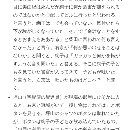
目に美由紀は死んだが絢子に何か危害が加えられる
のではないかと心配してビルに行ったと思われる」
と言うと、絢子は「でも会っていない、気付いたら
下が騒がしくなっていた、そこで『余計なことをす
るとおまえもああなる』と柴田に言われて何も言え
なかった」と言う。右京が「何か思い出せることは
ないか」と聞くと、絢子は「ガラガラと何かを転が
すような音を聞いた」と答える。そこに絢子の子ど
もを見ていた警官が入ってきて「子どもが吐いた」
と言うと、右京は「吐いたものはどこへ？」と聞
く。
坪山（宅配便の配達員）が現場の部屋にひそかに入
ると、右京と冠城がいて「捜し物はこれでは」とボ
タンを見せる。坪山のシャツのボタンは取れていた
が、ボタンは絢子の子どもが飲み込んでいたもの。
「犯罪に利用されたアカウントの所有者をグループ