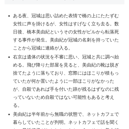
ある夜、冠城は思い詰めた表情で橋の上にたたずむ
女性に声を掛けるが、女性はすげなく立ち去る。数
日後、橋本美由紀というその女性がビルから転落死
する事件が発生。美由紀が冠城の名刺を持っていた
ことから冠城に連絡が入る。
右京は遺体の状況を不審に思い、冠城と共に調べ始
める。飛び降りた部屋を見ると、美由紀の靴は脱ぎ
捨てたように落ちており、窓際にはほこりが積もっ
ていたが何か置いたように一部ほこりがなかった
が、自殺であれば手を付いた跡が残るはずなのに残
っていないため自殺ではない可能性もあると考え
る。
美由紀は半年前から無職の状態で、ネットカフェで
暮らしていたことが判明。ネットカフェで話を聞く