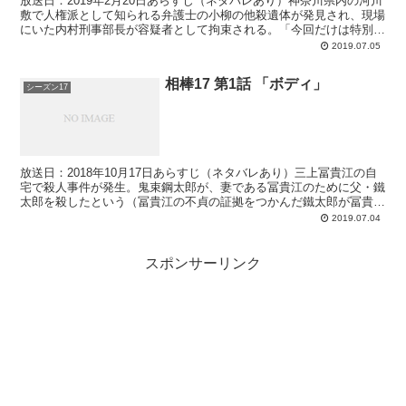
放送日：2019年2月20日あらすじ（ネタバレあり）神奈川県内の河川
敷で人権派として知られる弁護士の小柳の他殺遺体が発見され、現場
にいた内村刑事部長が容疑者として拘束される。「今回だけは特別」
と中園から捜査権を与えられ、右京と冠城が捜査に乗...
2019.07.05
相棒17 第1話 「ボディ」
シーズン17
放送日：2018年10月17日あらすじ（ネタバレあり）三上冨貴江の自
宅で殺人事件が発生。鬼束鋼太郎が、妻である冨貴江のために父・鐵
太郎を殺したという（冨貴江の不貞の証拠をつかんだ鐵太郎が冨貴江
を追い出す算段を進めていて、それを阻止するため）...
2019.07.04
スポンサーリンク