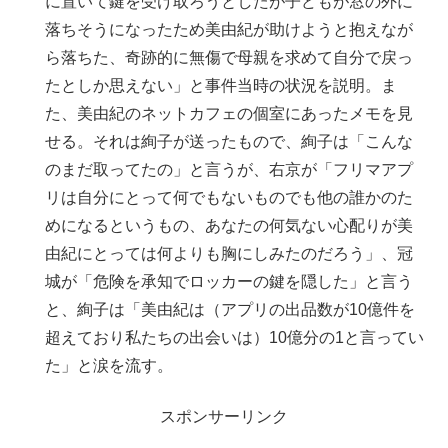
に置いて鍵を受け取ろうとしたが子どもが窓の外に
落ちそうになったため美由紀が助けようと抱えなが
ら落ちた、奇跡的に無傷で母親を求めて自分で戻っ
たとしか思えない」と事件当時の状況を説明。ま
た、美由紀のネットカフェの個室にあったメモを見
せる。それは絢子が送ったもので、絢子は「こんな
のまだ取ってたの」と言うが、右京が「フリマアプ
リは自分にとって何でもないものでも他の誰かのた
めになるというもの、あなたの何気ない心配りが美
由紀にとっては何よりも胸にしみたのだろう」、冠
城が「危険を承知でロッカーの鍵を隠した」と言う
と、絢子は「美由紀は（アプリの出品数が10億件を
超えており私たちの出会いは）10億分の1と言ってい
た」と涙を流す。
スポンサーリンク