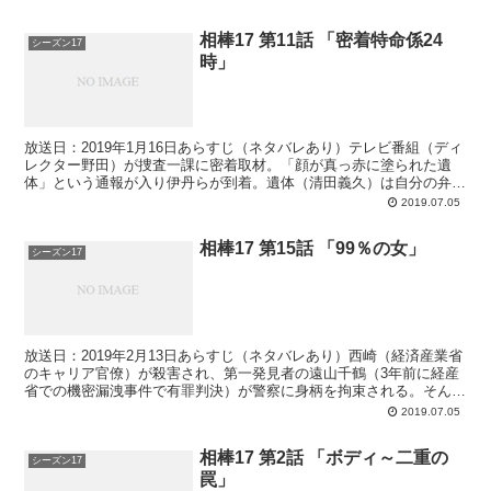
相棒17 第11話 「密着特命係24
シーズン17
時」
放送日：2019年1月16日あらすじ（ネタバレあり）テレビ番組（ディ
レクター野田）が捜査一課に密着取材。「顔が真っ赤に塗られた遺
体」という通報が入り伊丹らが到着。遺体（清田義久）は自分の弁護
士事務所から落ちたようで「自殺の可能性が高い」と言...
2019.07.05
相棒17 第15話 「99％の女」
シーズン17
放送日：2019年2月13日あらすじ（ネタバレあり）西崎（経済産業省
のキャリア官僚）が殺害され、第一発見者の遠山千鶴（3年前に経産
省での機密漏洩事件で有罪判決）が警察に身柄を拘束される。そんな
中、かつて目撃者に偽証を促したことを特命係に暴か...
2019.07.05
相棒17 第2話 「ボディ～二重の
シーズン17
罠」