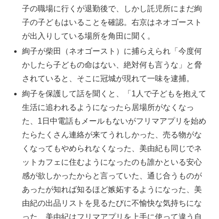
子の職場に行くが退勤後で、しかし託児所にまだ絢
子の子どもはいることを確認。右京はネオゴースト
が出入りしている場所を角田に聞く。
絢子が柴田（ネオゴースト）に捕らえられ「今度何
かしたら子どもの命はない、絶対何も言うな」と脅
されていると、そこに冠城が現れて一味を逮捕。
絢子を保護して話を聞くと、「1人で子どもを抱えて
生活に追われるようになったら居場所がなくなっ
た、1日中電話もメールもないがフリマアプリを始め
たらたくさん連絡が来てうれしかった、売る物がな
くなってもやめられなくなった、美由紀も同じでネ
ットカフェに住むようになったのも誰かといる安心
感が欲しかったからと言っていた、通じ合うものが
あったが知れば知るほど嫉妬するようになった、美
由紀の出品リストを見るたびに不愉快な気持ちにな
った、美由紀はフリマアプリを上手に使って違う自