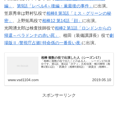
編」
、
第9話「レベル4～後編・薫最後の事件」
に出演。
笠原秀幸は野村弘役で
相棒8 第3話「ミス・グリーンの秘
密」
、上野拓馬役で
相棒12 第14話「顔」
に出演。
光岡湧太郎は検査技師役で
相棒2 第1話「ロンドンからの
帰還～ベラドンナの赤い罠」
、植田（装備課課長）役で
劇
場版Ⅱ -警視庁占拠! 特命係の一番長い夜-
に出演。
相棒 複数の役で出演した人（シーズン17）
「相棒に複数の役で出たことのある人」、シーズン17出演
分です。第1話、第2話「ボディ」久松信美・蜷川輝明（相
棒2第11話）・西康介（相棒5第8話）・錦貴文（相棒6第
19話）・警察庁の人事課長（相棒11第4話）・石森（雪谷
署生活安全課）（相棒...
www.vsd1104.com
2019.05.10
スポンサーリンク