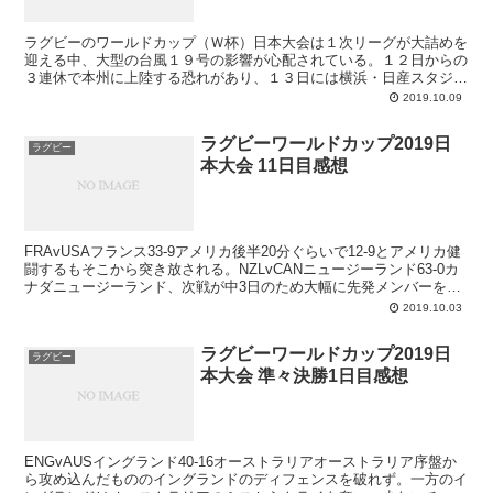
ラグビーのワールドカップ（Ｗ杯）日本大会は１次リーグが大詰めを
迎える中、大型の台風１９号の影響が心配されている。１２日からの
３連休で本州に上陸する恐れがあり、１３日には横浜・日産スタジア
ムで日本－スコットランドの注目カードが組まれている。中...
2019.10.09
ラグビーワールドカップ2019日
ラグビー
本大会 11日目感想
FRAvUSAフランス33-9アメリカ後半20分ぐらいで12-9とアメリカ健
闘するもそこから突き放される。NZLvCANニュージーランド63-0カ
ナダニュージーランド、次戦が中3日のため大幅に先発メンバーを入
れ替え、ハンドリングエラーが多か...
2019.10.03
ラグビーワールドカップ2019日
ラグビー
本大会 準々決勝1日目感想
ENGvAUSイングランド40-16オーストラリアオーストラリア序盤か
ら攻め込んだもののイングランドのディフェンスを破れず。一方のイ