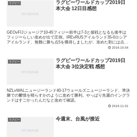
ラグビーワールドカップ2019日
ラグビー
本大会 12日目感想
GEOvFIJジョージア10-45フィジー前半は7-3と接戦となるも後半は
フィジーらしい攻めが出て圧倒。IREvRUSアイルランド35-0ロシア
アイルランド、無難に勝ち点5を獲得しましたが、攻めた割には点を
取れなかったという印象。ロシアがよ...
2019.10.04
ラグビーワールドカップ2019日
ラグビー
本大会 3位決定戦 感想
NZLvWALニュージーランド40-17ウェールズニュージーランド、準決
勝での鬱憤を晴らすかのように攻めて勝利。やっぱり先週のイングラ
ンドはすごかったんだなと改めて確認。
2019.11.01
今週末、台風が接近
ラグビー