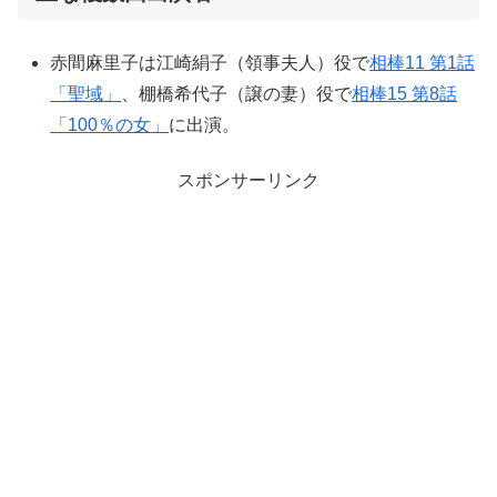
赤間麻里子は江崎絹子（領事夫人）役で
相棒11 第1話
「聖域」
、棚橋希代子（譲の妻）役で
相棒15 第8話
「100％の女」
に出演。
スポンサーリンク