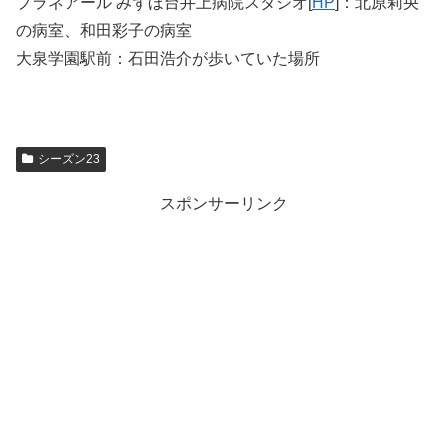
プラネアール みずほ台井上病院スタジオ[
HP
]：北原莉央
の病室、和田彩子の病室
大泉学園駅前：石田浩介が歩いていた場所
シーズン23
スポンサーリンク