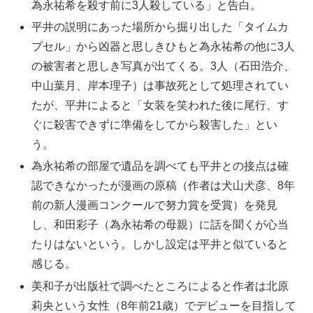
為永祐希を殺す前に3人殺している」と告白。
平井の説明にあった場所から掘り出した「タイムカ
プセル」から凶器と思しきひもと為永祐希の他に3人
の被害者と思しき写真が出てくる。3人（石田浩介、
中山葉月、岸本理子）は事故死として処理されてい
たが、平井によると「女装を笑われた後に尾行、す
ぐに殺害できずに準備をしてから殺害した」とい
う。
為永祐希の部屋で遺品を調べても平井との接点は確
認できなかったが漫画の原稿（作者は犬山犬彦、8年
前の新人漫画コンクールで努力賞を受賞）を発見
し、和田彩子（為永祐希の母親）に話を聞くが心当
たりはないという。しかし設定は平井と似ていると
感じる。
美和子が出版社で調べたところによると作者は北原
莉央という女性（8年前21歳）でデビューを目指して