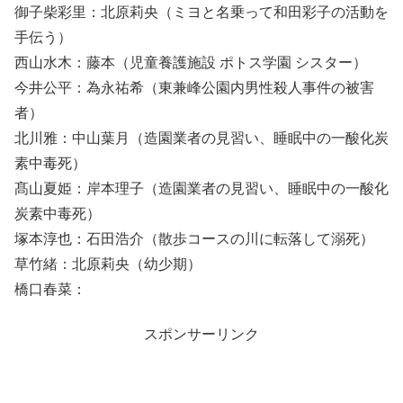
御子柴彩里：北原莉央（ミヨと名乗って和田彩子の活動を
手伝う）
西山水木：藤本（児童養護施設 ポトス学園 シスター）
今井公平：為永祐希（東兼峰公園内男性殺人事件の被害
者）
北川雅：中山葉月（造園業者の見習い、睡眠中の一酸化炭
素中毒死）
髙山夏姫：岸本理子（造園業者の見習い、睡眠中の一酸化
炭素中毒死）
塚本淳也：石田浩介（散歩コースの川に転落して溺死）
草竹緒：北原莉央（幼少期）
橋口春菜：
スポンサーリンク