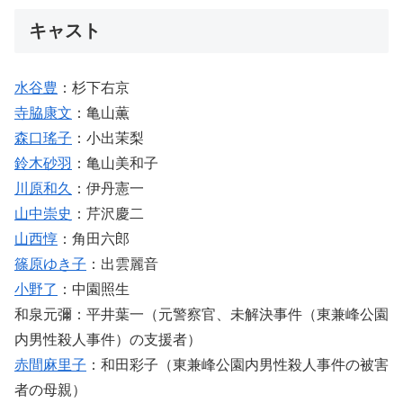
キャスト
水谷豊
：杉下右京
寺脇康文
：亀山薫
森口瑤子
：小出茉梨
鈴木砂羽
：亀山美和子
川原和久
：伊丹憲一
山中崇史
：芹沢慶二
山西惇
：角田六郎
篠原ゆき子
：出雲麗音
小野了
：中園照生
和泉元彌：平井葉一（元警察官、未解決事件（東兼峰公園
内男性殺人事件）の支援者）
赤間麻里子
：和田彩子（東兼峰公園内男性殺人事件の被害
者の母親）