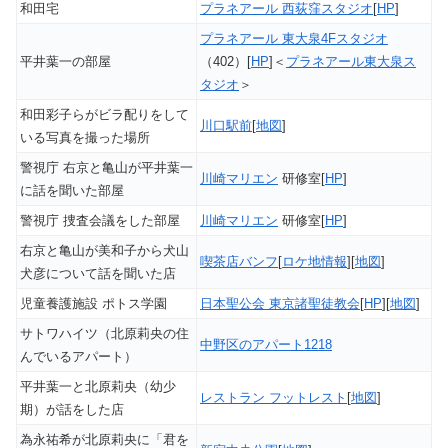
和田宅
プラネアール 西荻窪スタジオ
[
HP
]
プラネアール 東大泉4Fスタジオ
平井葉一の部屋
（402）[
HP
]＜
プラネアール東大泉ス
タジオ
＞
和田彩子らがビラ配りをして
川口駅前
[
地図
]
いる写真を撮った場所
警視庁 右京と亀山が平井葉一
川崎マリエン
研修室[
HP
]
に話を聞いた部屋
警視庁 捜査会議をした部屋
川崎マリエン
研修室[
HP
]
右京と亀山が美和子から犬山
喫茶店バンフ
[
ロケ地情報
][
地図
]
犬彦について話を聞いた店
児童養護施設 ポトス学園
日本聖公会 東京諸聖徒教会
[
HP
][
地図
]
サトワハイツ（北原莉央の住
中野区のアパート1218
んでいるアパート）
平井葉一と北原莉央（幼少
レストラン フットレスト
[
地図
]
期）が話をした店
為永祐希が北原莉央に「君を