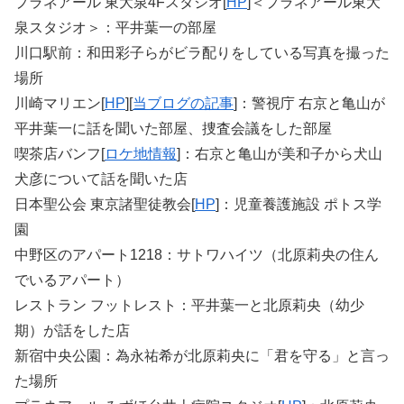
プラネアール 東大泉4Fスタジオ[
HP
]＜プラネアール東大
泉スタジオ＞：平井葉一の部屋
川口駅前：和田彩子らがビラ配りをしている写真を撮った
場所
川崎マリエン[
HP
][
当ブログの記事
]：警視庁 右京と亀山が
平井葉一に話を聞いた部屋、捜査会議をした部屋
喫茶店バンフ[
ロケ地情報
]：右京と亀山が美和子から犬山
犬彦について話を聞いた店
日本聖公会 東京諸聖徒教会[
HP
]：児童養護施設 ポトス学
園
中野区のアパート1218：サトワハイツ（北原莉央の住ん
でいるアパート）
レストラン フットレスト：平井葉一と北原莉央（幼少
期）が話をした店
新宿中央公園：為永祐希が北原莉央に「君を守る」と言っ
た場所