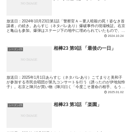
放送日：2024年10月23日第1話「警察官Ａ～要人暗殺の罠！姿なき首
謀者」の続き。あらすじ（ネタバレあり）爆破事件の現場検証。右京
と亀山も参加。爆弾はステージ下の地中に埋められていたもので、起
爆装置は時限式ではなく遠隔式（インターネット経...
2024.10.24
相棒23 第9話 「最後の一日」
シーズン23
放送日：2025年1月1日あらすじ（ネタバレあり）こてまりと美和子
が参加する市民合唱団が第九コンサートを行う（誘ったのが伊地知怜
子）。右京と陣川が買い物（陣川曰く「今度こそ運命の相手、もうす
ぐ赤ちゃんが生まれる」）。亀山、伊丹、益子が澤田（...
2025.01.02
相棒23 第3話 「楽園」
シーズン23