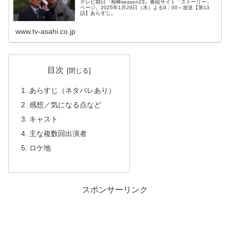
テレビ朝日『相棒season23』番組サイト「ストーリー」
ページ。2025年1月29日（水）よる9：00～放送【第13
話】あらすじ。
www.tv-asahi.co.jp
目次
あらすじ（ネタバレあり）
感想／気になる点など
キャスト
主な複数回出演者
ロケ地
スポンサーリンク