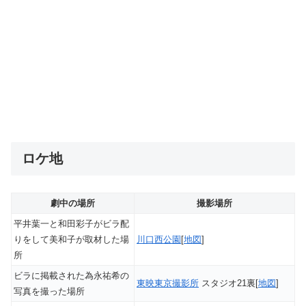
ロケ地
劇中の場所
撮影場所
平井葉一と和田彩子がビラ配
りをして美和子が取材した場
川口西公園
[
地図
]
所
ビラに掲載された為永祐希の
東映東京撮影所
スタジオ21裏[
地図
]
写真を撮った場所