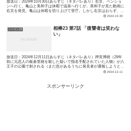
放送日：2024年10月30日あらすじ（ネタバレあり）右京、ペンショ
ンへ行く。亀山と美和子は休暇で温泉へ行くが、美和子が見た動画に
右京を発見。亀山は休暇を切り上げて登庁。しかし右京はおらず、角
田によると前日の摘発時に怪しい男（古瀬彰人）がい...
2024.10.30
相棒23 第7話 「復讐者は笑わな
シーズン23
い」
放送日：2024年12月11日あらすじ（ネタバレあり）押見博樹（29年
前に元恋人の板倉里穂を殺した疑いで指名手配されていた人物）が八
王子の公園で刺される（まだ息があるうちに発見者が通報しようとし
たが押見博樹は拒否、その後死亡）。角田が右京ら...
2024.12.11
スポンサーリンク