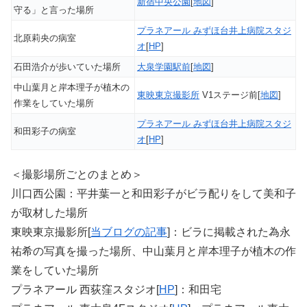
新宿中央公園
[
地図
]
守る」と言った場所
プラネアール みずほ台井上病院スタジ
北原莉央の病室
オ
[
HP
]
石田浩介が歩いていた場所
大泉学園駅前
[
地図
]
中山葉月と岸本理子が植木の
東映東京撮影所
V1ステージ前[
地図
]
作業をしていた場所
プラネアール みずほ台井上病院スタジ
和田彩子の病室
オ
[
HP
]
＜撮影場所ごとのまとめ＞
川口西公園：平井葉一と和田彩子がビラ配りをして美和子
が取材した場所
東映東京撮影所[
当ブログの記事
]：ビラに掲載された為永
祐希の写真を撮った場所、中山葉月と岸本理子が植木の作
業をしていた場所
プラネアール 西荻窪スタジオ[
HP
]：和田宅