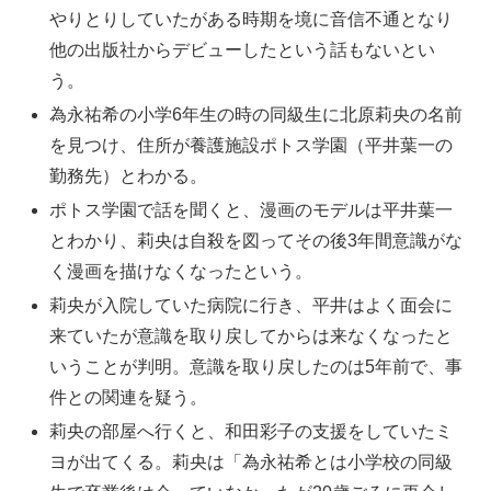
やりとりしていたがある時期を境に音信不通となり
他の出版社からデビューしたという話もないとい
う。
為永祐希の小学6年生の時の同級生に北原莉央の名前
を見つけ、住所が養護施設ポトス学園（平井葉一の
勤務先）とわかる。
ポトス学園で話を聞くと、漫画のモデルは平井葉一
とわかり、莉央は自殺を図ってその後3年間意識がな
く漫画を描けなくなったという。
莉央が入院していた病院に行き、平井はよく面会に
来ていたが意識を取り戻してからは来なくなったと
いうことが判明。意識を取り戻したのは5年前で、事
件との関連を疑う。
莉央の部屋へ行くと、和田彩子の支援をしていたミ
ヨが出てくる。莉央は「為永祐希とは小学校の同級