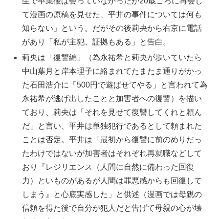
生で卒業後は会っていなかったが20歳ごろに再会し
て漫画の原稿を見せた、平井の事件については何も
知らない」という。だがその後莉央から右京に電話
があり「私が主犯、証拠もある」と告白。
莉央は「復讐編」（為永祐希と莉央が歩いていたら
中山葉月と岸本理子に絡まれてたまたま通りがかっ
た石田浩介に「500円で遊ばせてやる」と言われて為
永祐希が逃げ出したことと加害者への復讐）を描い
ており、莉央は「それを見せて復讐してくれと頼ん
だ」と言い、平井は単独犯行であるとして頼まれた
ことは否定。平井は「最初から復讐に前のめりだっ
たわけではないが加害者はそれぞれ再就職などして
おり『レジリエンス（人間に自然に備わった回復
力）といものがあるが人間は罪悪感からも回復して
しまう』と心底実感した」と供述（漫画では母親の
信頼を得た後で自分が犯人だと告げて母親の心が壊