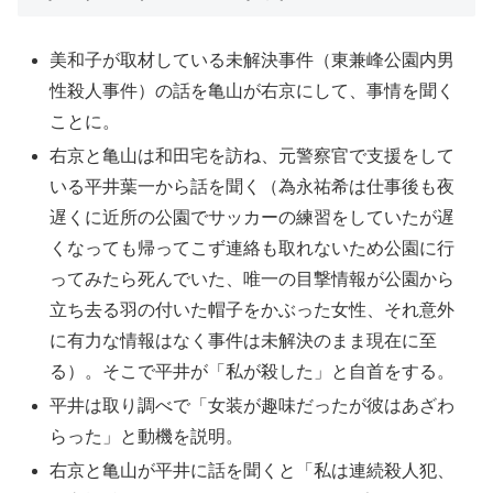
美和子が取材している未解決事件（東兼峰公園内男
性殺人事件）の話を亀山が右京にして、事情を聞く
ことに。
右京と亀山は和田宅を訪ね、元警察官で支援をして
いる平井葉一から話を聞く（為永祐希は仕事後も夜
遅くに近所の公園でサッカーの練習をしていたが遅
くなっても帰ってこず連絡も取れないため公園に行
ってみたら死んでいた、唯一の目撃情報が公園から
立ち去る羽の付いた帽子をかぶった女性、それ意外
に有力な情報はなく事件は未解決のまま現在に至
る）。そこで平井が「私が殺した」と自首をする。
平井は取り調べで「女装が趣味だったが彼はあざわ
らった」と動機を説明。
右京と亀山が平井に話を聞くと「私は連続殺人犯、