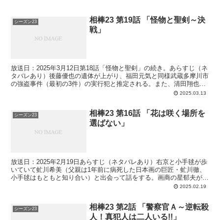
相棒23 第19話 「怪物と聖剣～決
シーズン23
戦」
放送日：2025年3月12日第18話「怪物と聖剣」の続き。あらすじ（ネ
タバレあり）後藤優也の遺体が上がり、福田元気と同様武蔵多摩川市
の強盗事件（最初の3件）の実行犯と推定される。また、清田翔也の
入れ墨は最近彫られたもので死因は手首からの出血...
2025.03.13
相棒23 第16話 「花は咲く場所を
シーズン23
選ばない」
放送日：2025年2月19日あらすじ（ネタバレあり）右京と小手毬が歩
いていて虻川希美（父親は1年前に病死した日本画の巨匠・虻川徹、
小手毬はもともと知り合い）と出会って話をする。画商の星郁夫が殺
される。現場で希美のイヤリングと血痕が見つかり、...
2025.02.19
相棒23 第2話 「警察官Ａ～逆転殺
シーズン23
人！真犯人は二人いる!!」