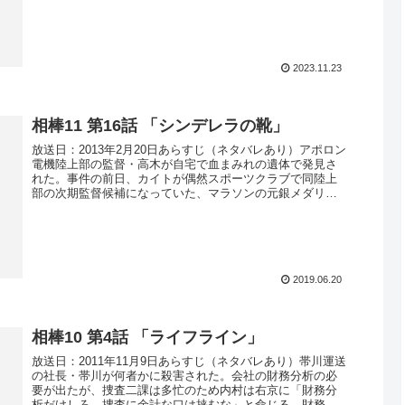
2023.11.23
相棒11 第16話 「シンデレラの靴」
放送日：2013年2月20日あらすじ（ネタバレあり）アポロン
電機陸上部の監督・高木が自宅で血まみれの遺体で発見さ
れた。事件の前日、カイトが偶然スポーツクラブで同陸上
部の次期監督候補になっていた、マラソンの元銀メダリス
トである桂馬麗子を見かけ...
2019.06.20
相棒10 第4話 「ライフライン」
放送日：2011年11月9日あらすじ（ネタバレあり）帯川運送
の社長・帯川が何者かに殺害された。会社の財務分析の必
要が出たが、捜査二課は多忙のため内村は右京に「財務分
析だけしろ、捜査に余計な口は挟むな」と命じる。財務分