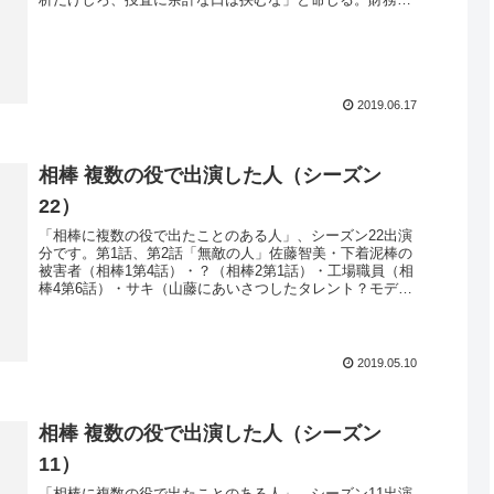
析の結果、最近では売上よ...
2019.06.17
相棒 複数の役で出演した人（シーズン
22）
「相棒に複数の役で出たことのある人」、シーズン22出演
分です。第1話、第2話「無敵の人」佐藤智美・下着泥棒の
被害者（相棒1第4話）・？（相棒2第1話）・工場職員（相
棒4第6話）・サキ（山藤にあいさつしたタレント？モデ
ル？）（相棒5第18話）...
2019.05.10
相棒 複数の役で出演した人（シーズン
11）
「相棒に複数の役で出たことのある人」、シーズン11出演