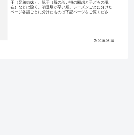
子（兄弟姉妹）、親子（親の若い頃の回想と子どもの現
在）などは除く。初登場が早い順。シーズンごとに分けた
ページ各話ごとに分けたものは下記ページをご覧くださ
い。プレシーズン／シーズン1シーズン...
2019.05.10