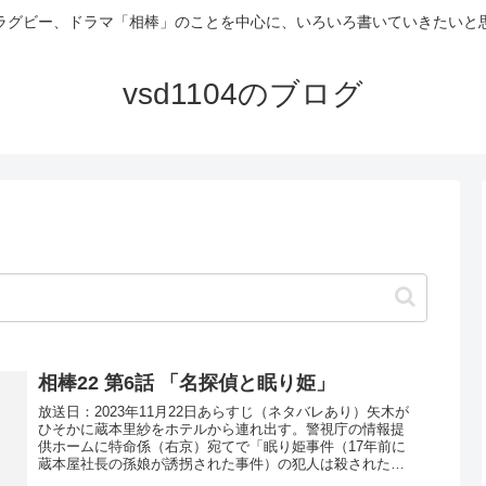
ラグビー、ドラマ「相棒」のことを中心に、いろいろ書いていきたいと
vsd1104のブログ
相棒22 第6話 「名探偵と眠り姫」
放送日：2023年11月22日あらすじ（ネタバレあり）矢木が
ひそかに蔵本里紗をホテルから連れ出す。警視庁の情報提
供ホームに特命係（右京）宛てで「眠り姫事件（17年前に
蔵本屋社長の孫娘が誘拐された事件）の犯人は殺された、
至急真相を解明されたし...