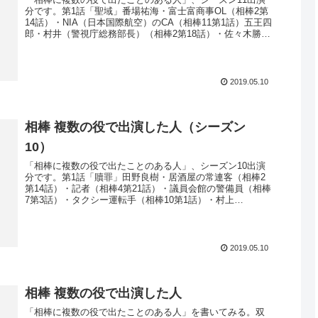
分です。第1話「聖域」番場祐海・富士富商事OL（相棒2第
14話）・NIA（日本国際航空）のCA（相棒11第1話）五王四
郎・村井（警視庁総務部長）（相棒2第18話）・佐々木勝久
（防衛省総務...
2019.05.10
相棒 複数の役で出演した人（シーズン
10）
「相棒に複数の役で出たことのある人」、シーズン10出演
分です。第1話「贖罪」田野良樹・居酒屋の常連客（相棒2
第14話）・記者（相棒4第21話）・議員会館の警備員（相棒
7第3話）・タクシー運転手（相棒10第1話）・村上
（AEGIR警備保障課長...
2019.05.10
相棒 複数の役で出演した人
「相棒に複数の役で出たことのある人」を書いてみる。双