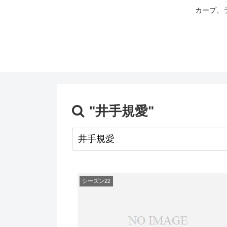
カープ、
"井手規愛"
シーズン22